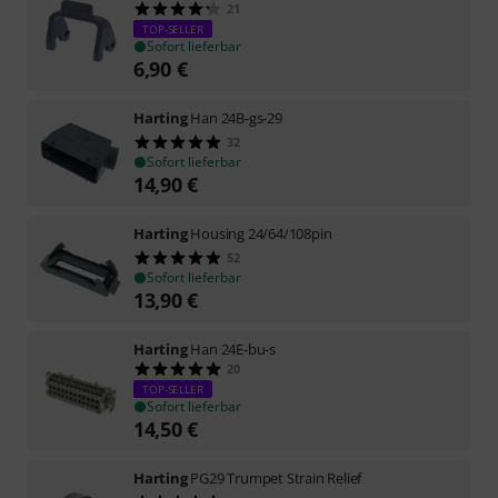
21
TOP-SELLER
Sofort lieferbar
6,90
€
Harting
Han 24B-gs-29
32
Sofort lieferbar
14,90
€
Harting
Housing 24/64/108pin
52
Sofort lieferbar
13,90
€
Harting
Han 24E-bu-s
20
TOP-SELLER
Sofort lieferbar
14,50
€
Harting
PG29 Trumpet Strain Relief