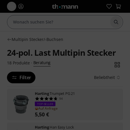
Suche 
Multipin Stecker/-Buchsen
24-pol. Last Multipin Stecker
Beratung
18
Produkte
·
Filter
Beliebtheit
Harting
Trumpet PG 21
94
TOP-SELLER
Auf Anfrage
5,50
€
Harting
Han Easy Lock