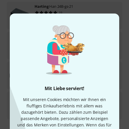
Harting
Han 24B-gs-21
19
Sofort lieferbar
13,90
€
Harting
Pressure Screw PG 29
11
Sofort lieferbar
2,50
€
Thon
Rack Panel 2U 1x Harting B24
23
Sofort lieferbar
11,50
€
Mit Liebe serviert!
Harting
Pressure Screw PG 21
Mit unseren Cookies möchten wir Ihnen ein
13
fluffiges Einkaufserlebnis mit allem was
Auf Anfrage
dazugehört bieten. Dazu zählen zum Beispiel
1,90
€
passende Angebote, personalisierte Anzeigen
und das Merken von Einstellungen. Wenn das für