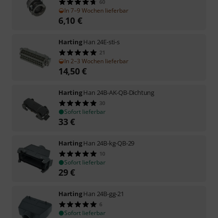
60
In 7–9 Wochen lieferbar
6,10
€
Harting
Han 24E-sti-s
21
In 2–3 Wochen lieferbar
14,50
€
Harting
Han 24B-AK-QB-Dichtung
30
Sofort lieferbar
33
€
Harting
Han 24B-kg-QB-29
10
Sofort lieferbar
29
€
Harting
Han 24B-gg-21
6
Sofort lieferbar