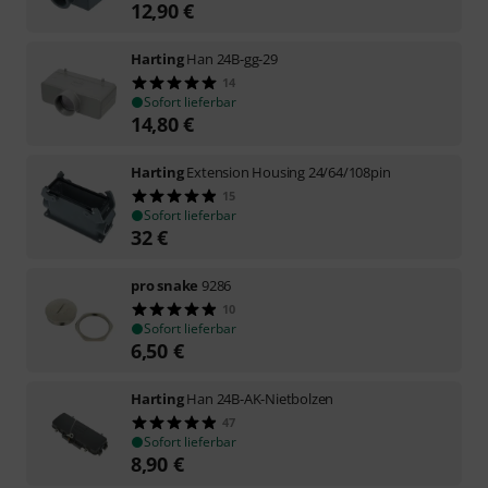
12,90
€
Harting
Han 24B-gg-29
14
Sofort lieferbar
14,80
€
Harting
Extension Housing 24/64/108pin
15
Sofort lieferbar
32
€
pro snake
9286
10
Sofort lieferbar
6,50
€
Harting
Han 24B-AK-Nietbolzen
47
Sofort lieferbar
8,90
€