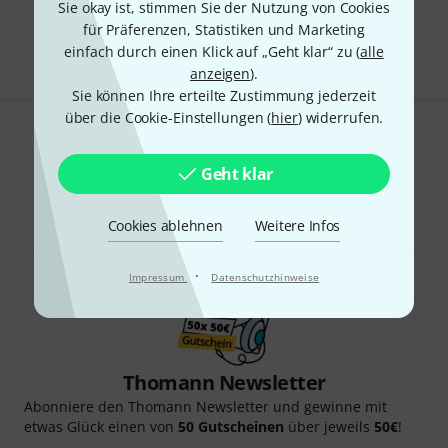
Sie okay ist, stimmen Sie der Nutzung von Cookies
Kostenloser Versand ab 29 €
für Präferenzen, Statistiken und Marketing
Alle Preise inkl. MwSt.
einfach durch einen Klick auf „Geht klar“ zu (
alle
anzeigen
).
Sie können Ihre erteilte Zustimmung jederzeit
über die Cookie-Einstellungen (
hier
) widerrufen.
Gefällt Ihnen, was Sie sehen?
Geht klar
Teilen
Hilfe & Feedback
Cookies ablehnen
Weitere Infos
·
Impressum
Datenschutzhinweise
Thomann Newsletter
Abonniere den Thomann Newsletter und gewinne mit
etwas Glück einen von
50 Gutscheinen
über jeweils
50€
!