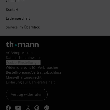
Gutscheine
Kontakt
Ladengeschäft
Service im Überblick
AGB
/
Impressum
Datenschutzhinweise
Cookie-Einstellungen
Widerrufsrecht für Verbraucher
Bestellvorgang/Vertragsabschluss
Mängelhaftungsrecht
Erklärung zur Barrierefreiheit
Vertrag widerrufen