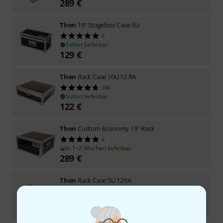
289
€
Thon
19" Stagebox Case 5U
8
Sofort lieferbar
129
€
Thon
Rack Case 10U 12 RA
200
Sofort lieferbar
122
€
Thon
Custom Economy 19" Rack
6
In 1–2 Wochen lieferbar
289
€
Thon
Rack Case 5U 12RA
14
Sofort lieferbar
112
€