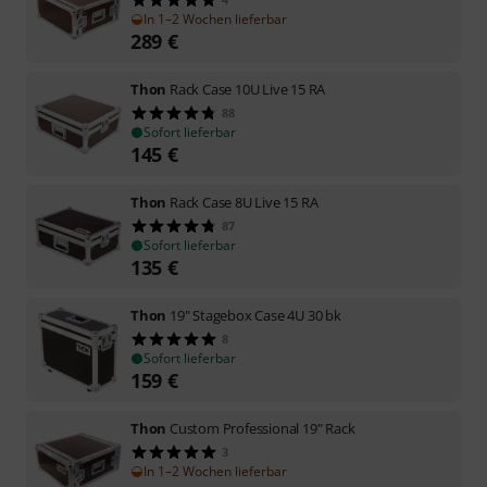
In 1–2 Wochen lieferbar
289
€
Thon
Rack Case 10U Live 15 RA
88
Sofort lieferbar
145
€
Thon
Rack Case 8U Live 15 RA
87
Sofort lieferbar
135
€
Thon
19" Stagebox Case 4U 30 bk
8
Sofort lieferbar
159
€
Thon
Custom Professional 19" Rack
3
In 1–2 Wochen lieferbar