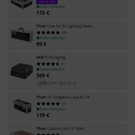
TOP-SELLER
Sofort lieferbar
115
€
Thon
Case for 3U Lighting Desks
265
Sofort lieferbar
99
€
SKB
R100 Gig Rig
9
Sofort lieferbar
369
€
-20%
UVP:
462,91
€
Thon
19" Stagebox Case 4U 18
18
Sofort lieferbar
119
€
Thon
Custom Live 19" Rack
4