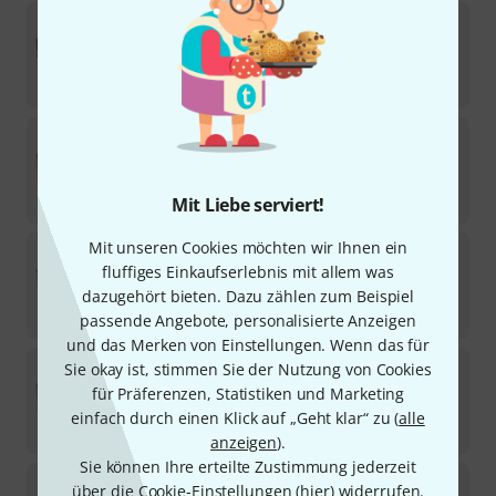
Thon
Rack Case 12U 12 RA
109
In 1–2 Wochen lieferbar
129
€
Thon
Rack Case 10U Notebook Board
6
Sofort lieferbar
155
€
Mit Liebe serviert!
Mit unseren Cookies möchten wir Ihnen ein
Thon
Case for 3U Lighting Desks PB
fluffiges Einkaufserlebnis mit allem was
2
Sofort lieferbar
dazugehört bieten. Dazu zählen zum Beispiel
119
€
passende Angebote, personalisierte Anzeigen
und das Merken von Einstellungen. Wenn das für
Thon
Rack Case 12U Notebook Board
Sie okay ist, stimmen Sie der Nutzung von Cookies
3
für Präferenzen, Statistiken und Marketing
Sofort lieferbar
einfach durch einen Klick auf „Geht klar“ zu (
alle
165
€
anzeigen
).
Sie können Ihre erteilte Zustimmung jederzeit
Thon
Rack Case 12U 12 B-Stock
über die Cookie-Einstellungen (
hier
) widerrufen.