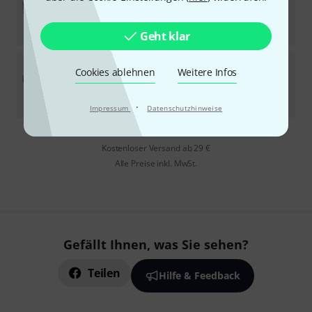
1
Sofort lieferbar
119
€
Geht klar
Thon
Rack Case 10U 12 B-Stock
Cookies ablehnen
Weitere Infos
Sofort lieferbar
113
€
·
Impressum
Datenschutzhinweise
Kostenloser Versand ab 29 €
Alle Preise inkl. MwSt.
Gefällt Ihnen, was Sie sehen?
Teilen
Hilfe & Feedback