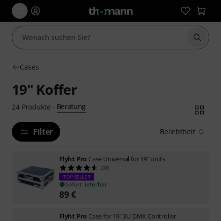
Suche 
Cases
19" Koffer
Beratung
24
Produkte
·
Filter
Beliebtheit
Flyht Pro
Case Universal for 19" units
208
TOP-SELLER
Sofort lieferbar
89
€
Flyht Pro
Case for 19" 3U DMX Controller