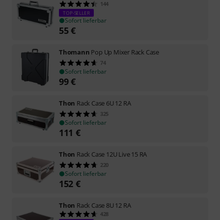
144
TOP-SELLER
Sofort lieferbar
55
€
Thomann
Pop Up Mixer Rack Case
74
Sofort lieferbar
99
€
Thon
Rack Case 6U 12 RA
325
Sofort lieferbar
111
€
Thon
Rack Case 12U Live 15 RA
220
Sofort lieferbar
152
€
Thon
Rack Case 8U 12 RA
428