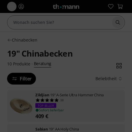
Suche 
Chinabecken
19" Chinabecken
Beratung
10
Produkte
·
Filter
Beliebtheit
Zildjian
19" A-Serie Ultra Hammer China
38
TOP-SELLER
Sofort lieferbar
409
€
Sabian
19" AA Holy China