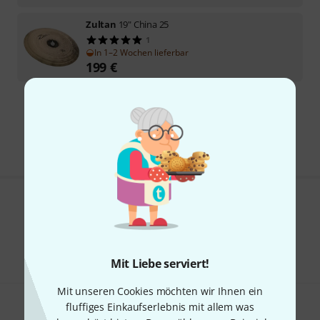
Zultan
19" China 25
1
In 1–2 Wochen lieferbar
199
€
Kostenloser Versand ab 29 €
Alle Preise inkl. MwSt.
Gefällt Ihnen, was Sie sehen?
Teilen
Hilfe & Feedback
Mit Liebe serviert!
Mit unseren Cookies möchten wir Ihnen ein
fluffiges Einkaufserlebnis mit allem was