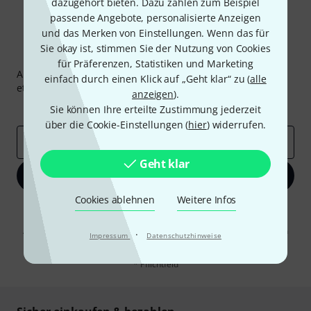
dazugehört bieten. Dazu zählen zum Beispiel
passende Angebote, personalisierte Anzeigen
und das Merken von Einstellungen. Wenn das für
Sie okay ist, stimmen Sie der Nutzung von Cookies
Thomann Newsletter
für Präferenzen, Statistiken und Marketing
Abonniere den Thomann Newsletter und gewinne mit
einfach durch einen Klick auf „Geht klar“ zu (
alle
etwas Glück einen von
50 Gutscheinen
über jeweils
50€
!
anzeigen
).
Inspirierende Beiträge
Deals
Thomann Insights
Sie können Ihre erteilte Zustimmung jederzeit
über die Cookie-Einstellungen (
hier
) widerrufen.
E-Mail-Adresse
*
Geht klar
Jetzt anmelden
Cookies ablehnen
Weitere Infos
Mit Klick auf „Jetzt anmelden“ stimmen Sie dem Erhalt von E-Mail-
Werbung und einer Messung des E-Mail-Nutzungsverhaltens zu. Die
Abmeldung ist jederzeit möglich. Weitere Informationen finden Sie in
·
Impressum
Datenschutzhinweise
unseren
Datenschutzhinweisen
.
* Pflichtfeld