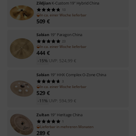
Zildjian
K-Custom 19" Hybrid China
13
In ca. einer Woche lieferbar
509
€
Sabian
19" Paragon China
23
In ca. einer Woche lieferbar
444
€
-15%
UVP:
524,99
€
Sabian
19" HHX Complex O-Zone China
3
In ca. einer Woche lieferbar
529
€
-11%
UVP:
594,99
€
Zultan
19" Heritage China
1
Lieferbar in mehreren Monaten
289
€