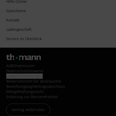
Hilfe-Center
Gutscheine
Kontakt
Ladengeschäft
Service im Überblick
AGB
/
Impressum
Datenschutzhinweise
Cookie-Einstellungen
Widerrufsrecht für Verbraucher
Bestellvorgang/Vertragsabschluss
Mängelhaftungsrecht
Erklärung zur Barrierefreiheit
Vertrag widerrufen