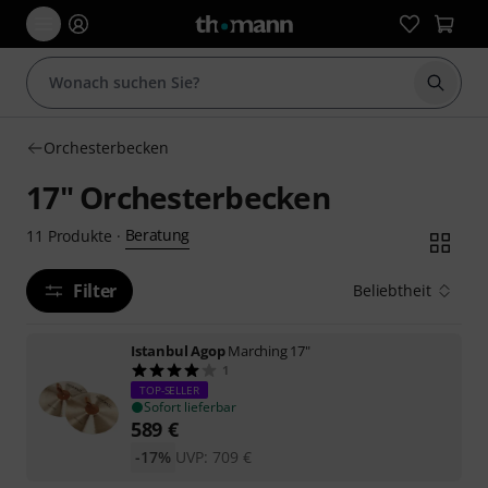
Suche 
Orchesterbecken
17" Orchesterbecken
Beratung
11
Produkte
·
Filter
Beliebtheit
Istanbul Agop
Marching 17"
1
TOP-SELLER
Sofort lieferbar
589
€
-17%
UVP:
709
€