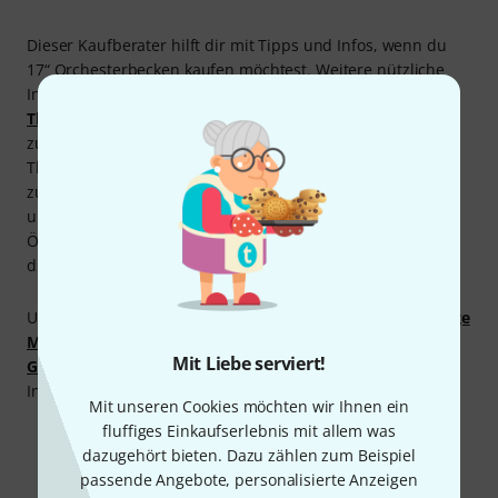
Dieser Kaufberater hilft dir mit Tipps und Infos, wenn du
17“ Orchesterbecken kaufen möchtest. Weitere nützliche
Informationen haben wir für dich in unserem großen
Thomann Ratgeber Orchesterschlagwerk
zusammengestellt. Und bei Fragen steht dir unsere
Thomann Classic-Drums-Abteilung gerne mit Rat und Tat
zur Seite, am Telefon unter 09546-9223-7970, per E-Mail
unter
classicdrums@thomann.de
und zu den
Öffnungszeiten unter 09546-9223-66 im Online-Chat. Oder
du vereinbarst einen Rückruftermin.
Und natürlich gilt auch für Orchesterbecken unsere
30 Tage
Money-Back-Garantie
. Und unsere
3-Jahre-Thomann-
Mit Liebe serviert!
Garantie
bietet lange und sorgenfreie Freude am
Instrument.
Mit unseren Cookies möchten wir Ihnen ein
fluffiges Einkaufserlebnis mit allem was
dazugehört bieten. Dazu zählen zum Beispiel
passende Angebote, personalisierte Anzeigen