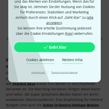
und das Merken von Einstellungen. Wenn das für
Sie okay ist, stimmen Sie der Nutzung von Cookies
für Präferenzen, Statistiken und Marketing
einfach durch einen Klick auf „Geht klar“ zu (
alle
anzeigen
).
Sie können Ihre erteilte Zustimmung jederzeit
über die Cookie-Einstellungen (
hier
) widerrufen.
Zultan 17" Orchestra Heritage Heavy Orchesterbecken (Art.Nr. 579735)
Geht klar
Welche professionellen 17“ Orchesterbecken
Cookies ablehnen
Weitere Infos
solltest du kaufen?
·
Impressum
Datenschutzhinweise
Die meisten Marsch- und Orchesterbecken sind aus einer
professionellen B20-Bronzelegierung hergestellt. Marken
wie
Istanbul Agop
bieten ihre Becken in verschiedenen
Varianten an. Die Marching-Versionen klingen etwas klarer
und heller, die Super Symphonic Becken bieten ein leicht
erweitertes Obertonspektrum. Eine Empfehlung für mittlere
Budgets sind auch die
Zultan Orchestra Heritage-Becken
,