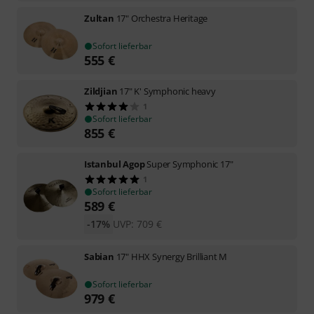
Zultan
17" Orchestra Heritage
Sofort lieferbar
555
€
Zildjian
17" K' Symphonic heavy
1
Sofort lieferbar
855
€
Istanbul Agop
Super Symphonic 17"
1
Sofort lieferbar
589
€
-17%
UVP:
709
€
Sabian
17" HHX Synergy Brilliant M
Sofort lieferbar
979
€