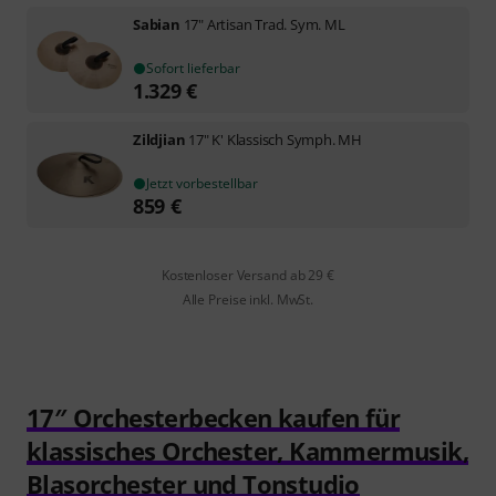
Sabian
17" Artisan Trad. Sym. ML
Sofort lieferbar
1.329
€
Zildjian
17" K' Klassisch Symph. MH
Jetzt vorbestellbar
859
€
Kostenloser Versand ab 29 €
Alle Preise inkl. MwSt.
17″ Orchesterbecken kaufen für
klassisches Orchester, Kammermusik,
Blasorchester und Tonstudio