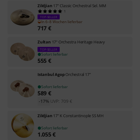
Zildjian
17" Classic Orchestral Sel. MM
1
TOP-SELLER
In 6–8 Wochen lieferbar
717
€
Zultan
17" Orchestra Heritage Heavy
TOP-SELLER
Sofort lieferbar
555
€
Istanbul Agop
Orchestral 17"
Sofort lieferbar
589
€
-17%
UVP:
709
€
Zildjian
17" K Constantinople SS MH
Sofort lieferbar
1.055
€