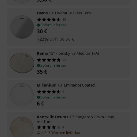
Evans
13" Hydraulic Glass Tom
19
Sofort lieferbar
30
€
-23%
UVP:
38,90
€
Remo
13" Fiberskyn 3 Medium (FA)
22
Sofort lieferbar
35
€
Millenium
13" Eminence Coated
9
Sofort lieferbar
6
€
Kentville Drums
13" Kangaroo Drum Head
medium
4
In 2–3 Wochen lieferbar