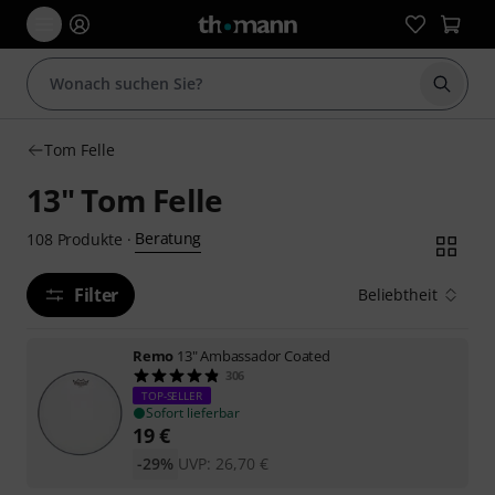
Suche 
Tom Felle
13" Tom Felle
Beratung
108
Produkte
·
Filter
Beliebtheit
Remo
13" Ambassador Coated
306
TOP-SELLER
Sofort lieferbar
19
€
-29%
UVP:
26,70
€