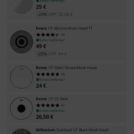
Sofort lieferbar
25
€
-23%
UVP:
32,50
€
Evans
13" dB One Drum Head TT
10
Sofort lieferbar
49
€
-23%
UVP:
64
€
Remo
13" Silent Stroke Mesh Head
98
Sofort lieferbar
24
€
Remo
13" CS Clear
67
Sofort lieferbar
26,50
€
Millenium
QuiHead 13" Black Mesh Head