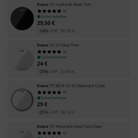
Evans
13" Hydraulic Black Tom
96
Sofort lieferbar
29,50
€
-24%
UVP:
38,90
€
Evans
13" G1 Clear Tom
29
Sofort lieferbar
24
€
-28%
UVP:
33,50
€
Evans
TT13ECR 13" EC Resonant Contr.
85
Sofort lieferbar
29
€
-25%
UVP:
38,50
€
Evans
13" Resonant Head Tom Clear
52