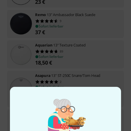
23
€
Remo
13" Ambassador Black Suede
9
Sofort lieferbar
37
€
Aquarian
13" Texture Coated
89
Sofort lieferbar
18,50
€
Asapura
13" ST-250C Snare/Tom Head
2
Sofort lieferbar
18
€
-5%
30-Tage-Bestpreis
:
19
€
Evans
13" Calftone Tom
16
Sofort lieferbar