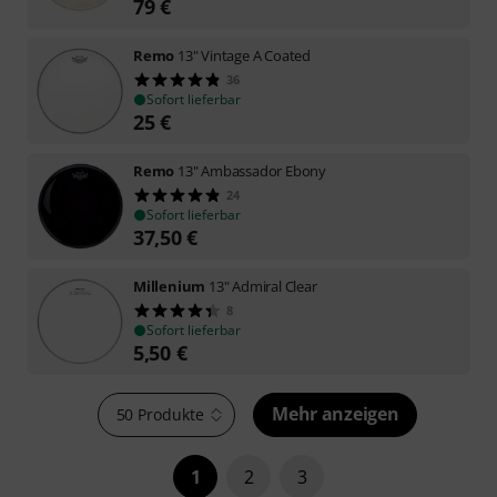
79
€
Remo
13" Vintage A Coated
36
Sofort lieferbar
25
€
Remo
13" Ambassador Ebony
24
Sofort lieferbar
37,50
€
Millenium
13" Admiral Clear
8
Sofort lieferbar
5,50
€
Mehr anzeigen
50 Produkte
1
2
3