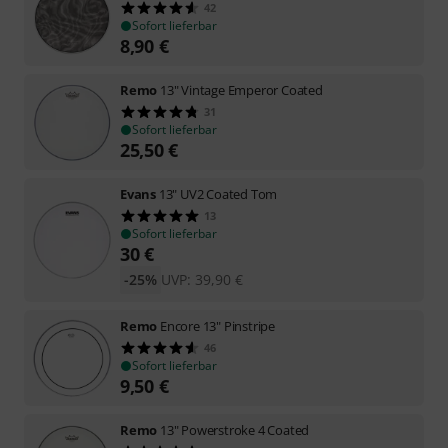
42
Sofort lieferbar
8,90
€
Remo
13" Vintage Emperor Coated
31
Sofort lieferbar
25,50
€
Evans
13" UV2 Coated Tom
13
Sofort lieferbar
30
€
-25%
UVP:
39,90
€
Remo
Encore 13" Pinstripe
46
Sofort lieferbar
9,50
€
Remo
13" Powerstroke 4 Coated