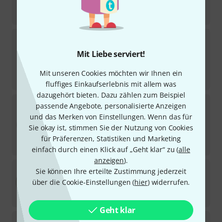
23
€
-23%
UVP:
29,90
€
Evans
13" EC2S / SST Frosted Control
32
Mit Liebe serviert!
Sofort lieferbar
29
€
Mit unseren Cookies möchten wir Ihnen ein
-25%
UVP:
38,50
€
fluffiges Einkaufserlebnis mit allem was
dazugehört bieten. Dazu zählen zum Beispiel
Evans
13" UV1 Coated Tom/Snare
passende Angebote, personalisierte Anzeigen
14
und das Merken von Einstellungen. Wenn das für
Sofort lieferbar
Sie okay ist, stimmen Sie der Nutzung von Cookies
29
€
für Präferenzen, Statistiken und Marketing
-27%
UVP:
39,90
€
einfach durch einen Klick auf „Geht klar“ zu (
alle
anzeigen
).
Remo
13" Powerstroke 3 Clear
Sie können Ihre erteilte Zustimmung jederzeit
71
über die Cookie-Einstellungen (
hier
) widerrufen.
Sofort lieferbar
31
€
Geht klar
Evans
13" TomTom Resonant Head Black