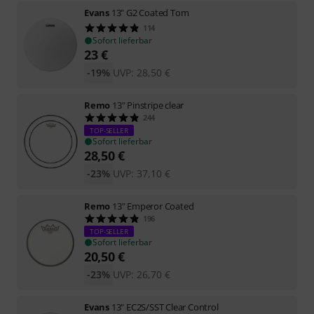
Evans
13" G2 Coated Tom
114
Sofort lieferbar
23
€
-19%
UVP:
28,50
€
Remo
13" Pinstripe clear
244
TOP-SELLER
Sofort lieferbar
28,50
€
-23%
UVP:
37,10
€
Remo
13" Emperor Coated
196
TOP-SELLER
Sofort lieferbar
20,50
€
-23%
UVP:
26,70
€
Evans
13" EC2S/SST Clear Control