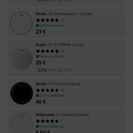
Remo
13" Ambassador X Coated
35
Sofort lieferbar
23
€
Evans
13" G12 White Coated
15
Sofort lieferbar
25
€
-23%
UVP:
32,50
€
Remo
13" Pinstripe Ebony
41
Sofort lieferbar
46
€
Millenium
13" Admiral Coated
6
Sofort lieferbar
5,50
€