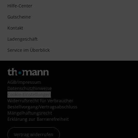
Hilfe-Center
Gutscheine
Kontakt
Ladengeschäft
Service im Überblick
AGB
/
Impressum
Datenschutzhinweise
Cookie-Einstellungen
Widerrufsrecht für Verbraucher
Bestellvorgang/Vertragsabschluss
Mängelhaftungsrecht
Erklärung zur Barrierefreiheit
Vertrag widerrufen