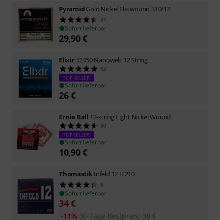
Pyramid
Gold Nickel Flatwound 310/12
81
Sofort lieferbar
29,90
€
Elixir
12450 Nanoweb 12 String
62
TOP-SELLER
Sofort lieferbar
26
€
Ernie Ball
12-string Light Nickel Wound
50
TOP-SELLER
Sofort lieferbar
10,90
€
Thomastik
Infeld 12 IF210
6
Sofort lieferbar
34
€
-11%
30-Tage-Bestpreis
:
38
€