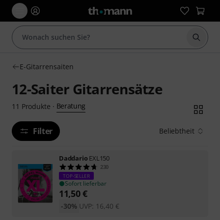
Suche 
E-Gitarrensaiten
12-Saiter Gitarrensätze
Beratung
11
Produkte
·
Filter
Beliebtheit
Daddario
EXL150
230
TOP-SELLER
Sofort lieferbar
11,50
€
-30%
UVP:
16,40
€