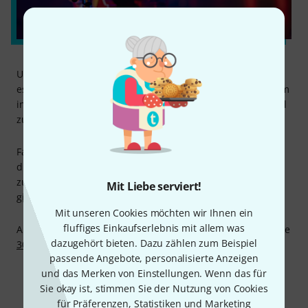
Unser Kaufberater verrät, welche 12-Saiter-Gitarrensaiten
es gibt und worauf man beim Kauf achten sollte. Außerdem
informiert dich der
Online-Ratgeber Saitenkunde
im Detail
zu vielen Fragen, die sich beim Kauf von Saiten stellen.
Falls du doch noch weitere Fragen haben solltest, steht dir
die Thomann Gitarren- und Bass-Abteilung gerne hilfreich
zur Seite, per Telefon 09546-9223-20, im Chat oder unter
Mit Liebe serviert!
gitarre@thomann.de
.
Mit unseren Cookies möchten wir Ihnen ein
fluffiges Einkaufserlebnis mit allem was
Auch für ungebrauchte und originalverpackte Saiten gilt die
dazugehört bieten. Dazu zählen zum Beispiel
30-Tage Money-Back-Garantie
von Thomann.
passende Angebote, personalisierte Anzeigen
und das Merken von Einstellungen. Wenn das für
Sie okay ist, stimmen Sie der Nutzung von Cookies
für Präferenzen, Statistiken und Marketing