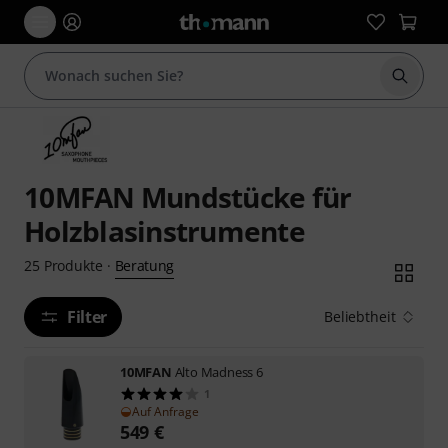
Suche 
10MFAN Mundstücke für
Holzblasinstrumente
Beratung
25
Produkte
·
Filter
Beliebtheit
10MFAN
Alto Madness 6
1
Auf Anfrage
549
€