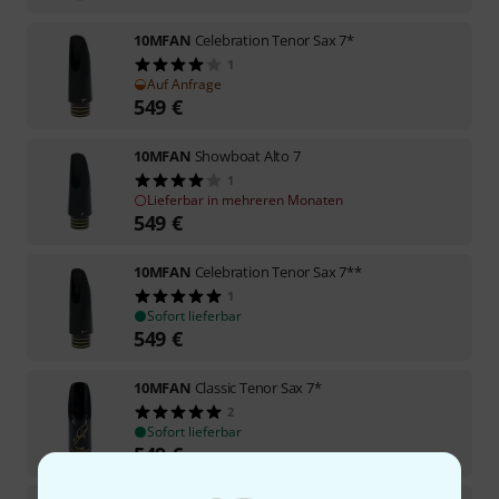
10MFAN
Celebration Tenor Sax 7*
1
Auf Anfrage
549
€
10MFAN
Showboat Alto 7
1
Lieferbar in mehreren Monaten
549
€
10MFAN
Celebration Tenor Sax 7**
1
Sofort lieferbar
549
€
10MFAN
Classic Tenor Sax 7*
2
Sofort lieferbar
549
€