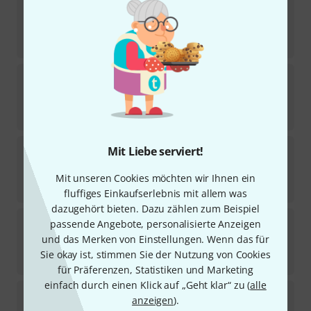
10MFAN
Tenor Octagon Cabernet 7*
1
Sofort lieferbar
259
€
10MFAN
Chameleon Tenor Sax 7*
3
Sofort lieferbar
549
€
10MFAN
Infusion Baritone Sax 7*
Mit Liebe serviert!
Sofort lieferbar
Mit unseren Cookies möchten wir Ihnen ein
549
€
fluffiges Einkaufserlebnis mit allem was
dazugehört bieten. Dazu zählen zum Beispiel
10MFAN
Showtime Tenor Sax 7*
passende Angebote, personalisierte Anzeigen
und das Merken von Einstellungen. Wenn das für
Sofort lieferbar
Sie okay ist, stimmen Sie der Nutzung von Cookies
549
€
für Präferenzen, Statistiken und Marketing
einfach durch einen Klick auf „Geht klar“ zu (
alle
10MFAN
Tenor Octagon Cabernet 8*
anzeigen
).