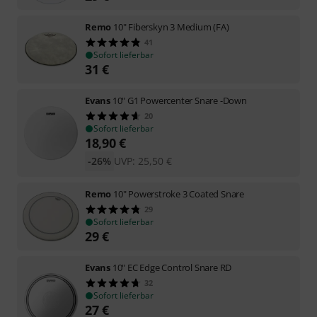
Remo
10" Fiberskyn 3 Medium (FA)
41
Sofort lieferbar
31
€
Evans
10" G1 Powercenter Snare -Down
20
Sofort lieferbar
18,90
€
-26%
UVP:
25,50
€
Remo
10" Powerstroke 3 Coated Snare
29
Sofort lieferbar
29
€
Evans
10" EC Edge Control Snare RD
32
Sofort lieferbar
27
€