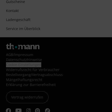
Gutscheine
Kontakt
Ladengeschäft
Service im Überblick
AGB
/
Impressum
Datenschutzhinweise
Cookie-Einstellungen
Widerrufsrecht für Verbraucher
Bestellvorgang/Vertragsabschluss
Mängelhaftungsrecht
Erklärung zur Barrierefreiheit
Vertrag widerrufen