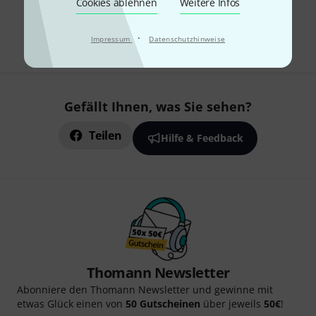
Cookies ablehnen
Weitere Infos
Kostenloser Versand ab 29 €
Alle Preise inkl. MwSt.
·
Impressum
Datenschutzhinweise
Gefällt Ihnen, was Sie sehen?
Teilen
Hilfe & Feedback
Thomann Newsletter
Abonniere den Thomann Newsletter und gewinne mit
etwas Glück einen von
50 Gutscheinen
über jeweils
50€
!