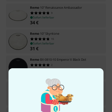
Remo
10" Renaissance Ambassador
9
Sofort lieferbar
34
€
Remo
10" Skyntone
15
Sofort lieferbar
31
€
Remo
BX-0810-10 Emperor X Black Dot
2
Sofort lieferbar
36
€
Remo
10" Renaissance Emperor
4
Sofort lieferbar
34
€
Remo
10" CS Emperor Coated Bottom