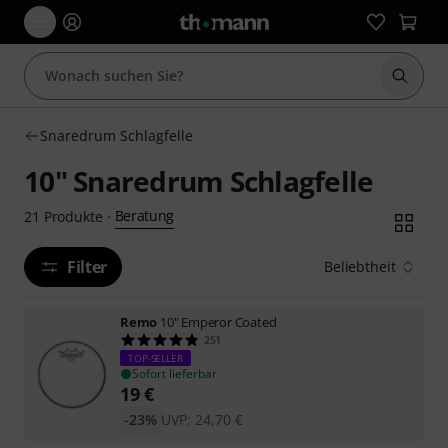
Suche 
Snaredrum Schlagfelle
10" Snaredrum Schlagfelle
Beratung
21
Produkte
·
Filter
Beliebtheit
Remo
10" Emperor Coated
251
TOP-SELLER
Sofort lieferbar
19
€
-23%
UVP:
24,70
€