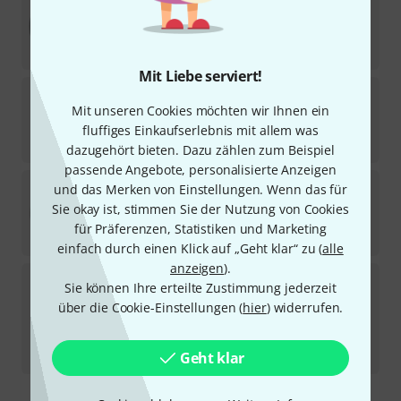
Sofort lieferbar
22,80
€
Mit Liebe serviert!
Remo
10" Emperor X Coated Dot
Mit unseren Cookies möchten wir Ihnen ein
12
Kurzfristig lieferbar (2–5 Tage)
fluffiges Einkaufserlebnis mit allem was
25,50
€
dazugehört bieten. Dazu zählen zum Beispiel
passende Angebote, personalisierte Anzeigen
Aquarian
10" Texture Coated Power Dot
und das Merken von Einstellungen. Wenn das für
1
Sie okay ist, stimmen Sie der Nutzung von Cookies
In 3–4 Wochen lieferbar
für Präferenzen, Statistiken und Marketing
15
€
einfach durch einen Klick auf „Geht klar“ zu (
alle
anzeigen
).
Remo
BX-0810-10 Emperor X B B-Stock
Sie können Ihre erteilte Zustimmung jederzeit
über die Cookie-Einstellungen (
hier
) widerrufen.
Sofort lieferbar
29,90
€
-8%
30-Tage-Bestpreis
:
32,40
€
Geht klar