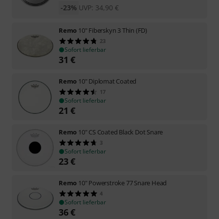
-23%
UVP:
34,90
€
Remo
10" Fiberskyn 3 Thin (FD)
23
Sofort lieferbar
31
€
Remo
10" Diplomat Coated
17
Sofort lieferbar
21
€
Remo
10" CS Coated Black Dot Snare
3
Sofort lieferbar
23
€
Remo
10" Powerstroke 77 Snare Head
4
Sofort lieferbar
36
€