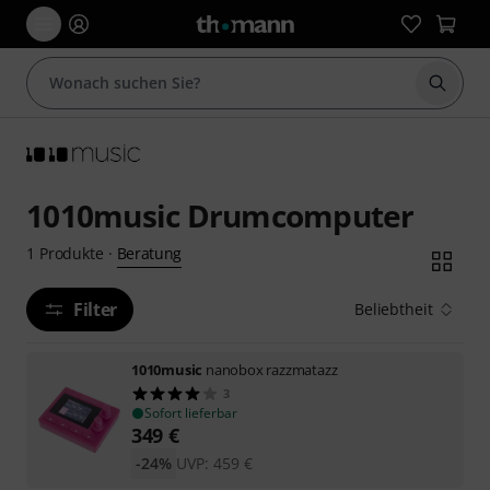
Suche 
1010music Drumcomputer
Beratung
1
Produkte
·
Filter
Beliebtheit
1010music
nanobox razzmatazz
3
Sofort lieferbar
349
€
-24%
UVP:
459
€