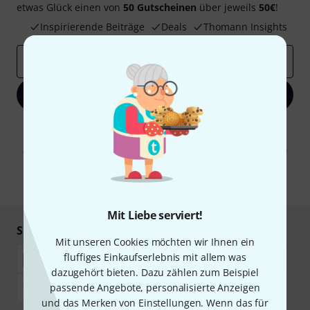
etwas Glück einen von
50 Gutscheinen
über jeweils
50€
!
Inspirierende Beiträge
Deals
Thomann Insights
E-Mail-Adresse
*
Jetzt anmelden
Mit Klick auf „Jetzt anmelden“ stimmen Sie dem Erhalt von E-Mail-
Werbung und einer Messung des E-Mail-Nutzungsverhaltens zu. Die
Abmeldung ist jederzeit möglich. Weitere Informationen finden Sie in
unseren
Datenschutzhinweisen
.
* Pflichtfeld
Mit Liebe serviert!
Sicher einkaufen & bezahlen
Mit unseren Cookies möchten wir Ihnen ein
fluffiges Einkaufserlebnis mit allem was
dazugehört bieten. Dazu zählen zum Beispiel
passende Angebote, personalisierte Anzeigen
und das Merken von Einstellungen. Wenn das für