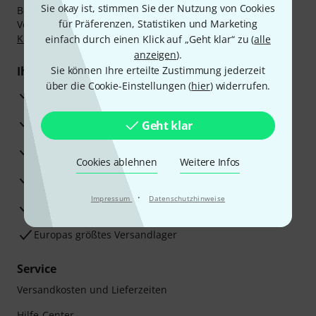
Sie okay ist, stimmen Sie der Nutzung von Cookies
Bezahlen Sie vertraulich und sicher per Nachnahme,
für Präferenzen, Statistiken und Marketing
Vorkasse, PayPal, Amazon Pay,
Klarna Sofort bezahlen
,
Klarna Ratenzahlung
oder Kreditkarte.
einfach durch einen Klick auf „Geht klar“ zu (
alle
anzeigen
).
Ihre Vorteile
Sie können Ihre erteilte Zustimmung jederzeit
über die Cookie-Einstellungen (
hier
) widerrufen.
3 Jahre Thomann Garantie
30 Tage Money-Back-Garantie
Geht klar
Reparaturservice
Cookies ablehnen
Weitere Infos
Beratung durch Fachexperten
·
Impressum
Datenschutzhinweise
Zufriedenheitsgarantie
Europas größtes Versandlager
Service
Versandkosten und Lieferzeiten
Hilfe-Center