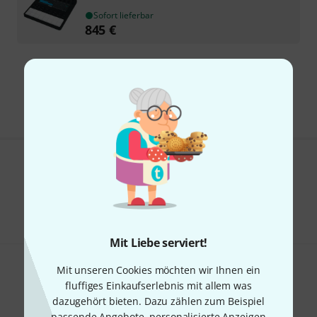
Sofort lieferbar
845
€
Kostenloser Versand ab 29 €
Alle Preise inkl. MwSt.
Gefällt Ihnen, was Sie sehen?
Teilen
Hilfe & Feedback
Mit Liebe serviert!
Mit unseren Cookies möchten wir Ihnen ein
fluffiges Einkaufserlebnis mit allem was
dazugehört bieten. Dazu zählen zum Beispiel
passende Angebote, personalisierte Anzeigen