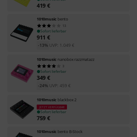
419
€
1010music
bento
13
Sofort lieferbar
911
€
-13%
UVP:
1.049
€
1010music
nanobox razzmatazz
3
Sofort lieferbar
349
€
-24%
UVP:
459
€
1010music
blackbox 2
JETZT VERFÜGBAR
Sofort lieferbar
759
€
1010music
bento B-Stock