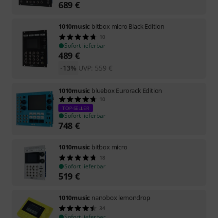
689
€
1010music
bitbox micro Black Edition
10
Sofort lieferbar
489
€
-13%
UVP:
559
€
1010music
bluebox Eurorack Edition
10
TOP-SELLER
Sofort lieferbar
748
€
1010music
bitbox micro
18
Sofort lieferbar
519
€
1010music
nanobox lemondrop
34
Sofort lieferbar