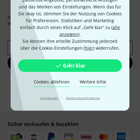
und das Merken von Einstellungen. Wenn das für
Thomann Newsletter
Sie okay ist, stimmen Sie der Nutzung von Cookies
Abonniere den Thomann Newsletter und gewinne mit
für Präferenzen, Statistiken und Marketing
etwas Glück einen von
50 Gutscheinen
über jeweils
50€
!
einfach durch einen Klick auf „Geht klar“ zu (
alle
Inspirierende Beiträge
Deals
Thomann Insights
anzeigen
).
Sie können Ihre erteilte Zustimmung jederzeit
E-Mail-Adresse
*
über die Cookie-Einstellungen (
hier
) widerrufen.
Jetzt anmelden
Geht klar
Mit Klick auf „Jetzt anmelden“ stimmen Sie dem Erhalt von E-Mail-
Cookies ablehnen
Weitere Infos
Werbung und einer Messung des E-Mail-Nutzungsverhaltens zu. Die
Abmeldung ist jederzeit möglich. Weitere Informationen finden Sie in
unseren
Datenschutzhinweisen
.
·
Impressum
Datenschutzhinweise
* Pflichtfeld
Sicher einkaufen & bezahlen