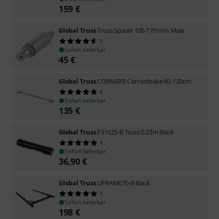
159
€
Global Truss
Truss Spacer 105-170 mm Male
5
Sofort lieferbar
45
€
Global Truss
CORNERB Cornerbrake 80-120cm
6
Sofort lieferbar
135
€
Global Truss
F31025-B Truss 0,25m Black
4
Sofort lieferbar
36,90
€
Global Truss
UFRAME70-B Black
1
Sofort lieferbar
198
€