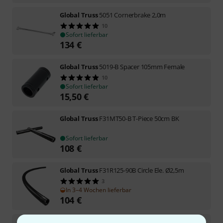
Global Truss
5051 Cornerbrake 2,0m
10
Sofort lieferbar
134
€
Global Truss
5019-B Spacer 105mm Female
10
Sofort lieferbar
15,50
€
Global Truss
F31MT50-B T-Piece 50cm BK
Sofort lieferbar
108
€
Global Truss
F31R125-90B Circle Ele. Ø2,5m
3
In 3–4 Wochen lieferbar
104
€
Global Truss
F31R100-90B Circle Ele. Ø2,0m