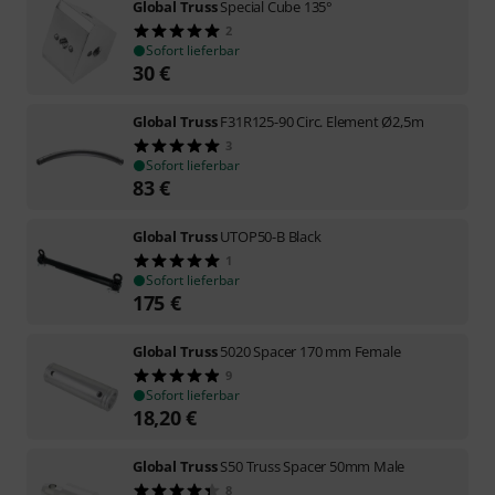
Global Truss
Special Cube 135°
2
Sofort lieferbar
30
€
Global Truss
F31R125-90 Circ. Element Ø2,5m
3
Sofort lieferbar
83
€
Global Truss
UTOP50-B Black
1
Sofort lieferbar
175
€
Global Truss
5020 Spacer 170 mm Female
9
Sofort lieferbar
18,20
€
Global Truss
S50 Truss Spacer 50mm Male
8