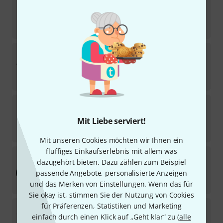
2
Sofort lieferbar
95
€
Global Truss
5052 Cornerbrake 3,0m
1
In 15–19 Wochen lieferbar
163
€
Global Truss
PreRig Lowbar T
Mit Liebe serviert!
Kurzfristig lieferbar (2–5 Tage)
119
€
Mit unseren Cookies möchten wir Ihnen ein
fluffiges Einkaufserlebnis mit allem was
Global Truss
F31R050-180B Circle Ele. Ø1,0m
dazugehört bieten. Dazu zählen zum Beispiel
2
passende Angebote, personalisierte Anzeigen
Sofort lieferbar
101
€
und das Merken von Einstellungen. Wenn das für
Sie okay ist, stimmen Sie der Nutzung von Cookies
für Präferenzen, Statistiken und Marketing
Global Truss
F31025 Truss 0,25m
einfach durch einen Klick auf „Geht klar“ zu (
alle
14