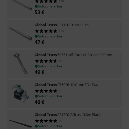
120
Sofort lieferbar
53
€
Global Truss
F31100 Truss 1,0 m
155
Sofort lieferbar
47
€
Global Truss
5056 Half Coupler Spacer 330mm
18
Sofort lieferbar
49
€
Global Truss
ST5006-1B Cube F31-F44
6
Sofort lieferbar
40
€
Global Truss
F31300-B Truss 3,0m Black
19
Sofort lieferbar