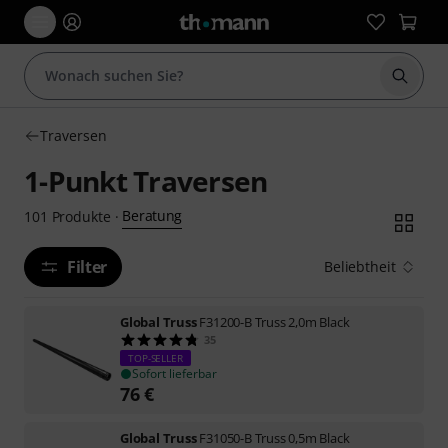
Suche 
Traversen
1-Punkt Traversen
Beratung
101
Produkte
·
Filter
Beliebtheit
Global Truss
F31200-B Truss 2,0m Black
35
TOP-SELLER
Sofort lieferbar
76
€
Global Truss
F31050-B Truss 0,5m Black