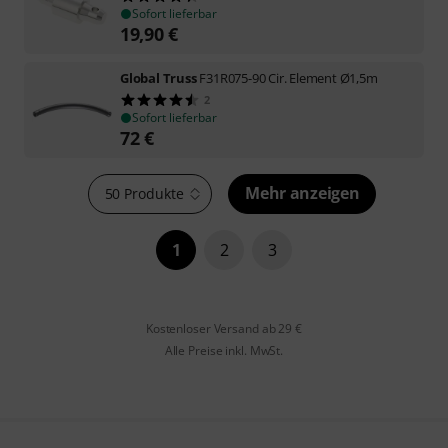
Sofort lieferbar
19,90
€
Global Truss
F31R075-90 Cir. Element Ø1,5m
2
Sofort lieferbar
72
€
Mehr anzeigen
50 Produkte
1
2
3
Kostenloser Versand ab 29 €
Alle Preise inkl. MwSt.