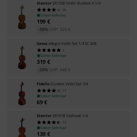
Stentor
SR1500 Violin Student II 1/4
26
Sofort lieferbar
199
€
-38%
UVP:
320
€
Gewa
Allegro Violin Set 1/4 SC MB
2
Sofort lieferbar
319
€
-28%
UVP:
440
€
Fidelio
Student Violin Set 1/4
11
Sofort lieferbar
69
€
Stentor
SR1018 Violinset 1/4
12
Sofort lieferbar
139
€