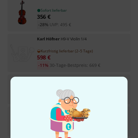
Sofort lieferbar
356
€
-28%
UVP:
495
€
Karl Höfner
H9-V Violin 1/4
Kurzfristig lieferbar (2–5 Tage)
598
€
-11%
30-Tage-Bestpreis
:
669
€
Alfred Stingl by Höfner
AS200 V1/4 SE Violin Set
Kurzfristig lieferbar (2–5 Tage)
239
€
Gewa
Maestro 2 Violin Set 1/4 OC CB
Sofort lieferbar
549
€