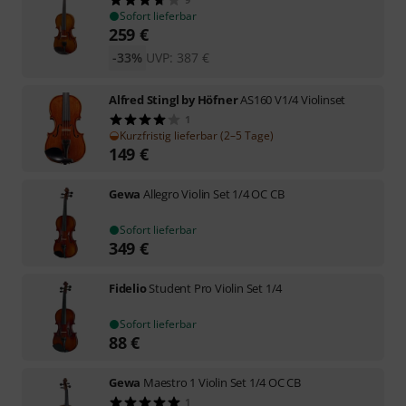
Sofort lieferbar
259
€
-33%
UVP:
387
€
Alfred Stingl by Höfner
AS160 V1/4 Violinset
1
Kurzfristig lieferbar (2–5 Tage)
149
€
Gewa
Allegro Violin Set 1/4 OC CB
Sofort lieferbar
349
€
Fidelio
Student Pro Violin Set 1/4
Sofort lieferbar
88
€
Gewa
Maestro 1 Violin Set 1/4 OC CB
1