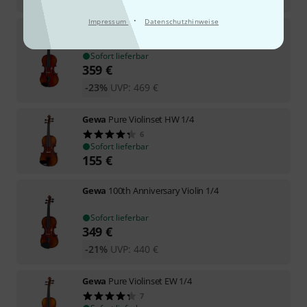
·
Impressum
Datenschutzhinweise
Gewa
Ideale Violin Set 1/4 SC MB
Sofort lieferbar
359
€
-23%
UVP:
469
€
Gewa
Pure Violinset HW 1/4
6
Sofort lieferbar
155
€
Gewa
100th Anniversary Violin 1/4
Sofort lieferbar
349
€
-21%
UVP:
440
€
Gewa
Pure Violinset EW 1/4
7