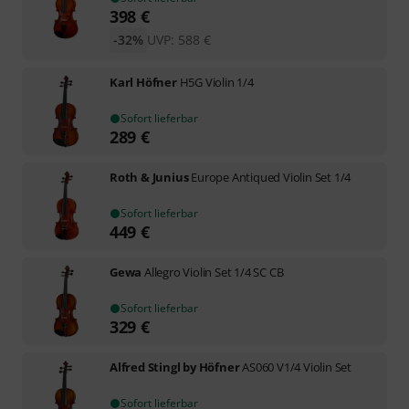
398
€
-32%
UVP:
588
€
Karl Höfner
H5G Violin 1/4
Sofort lieferbar
289
€
Roth & Junius
Europe Antiqued Violin Set 1/4
Sofort lieferbar
449
€
Gewa
Allegro Violin Set 1/4 SC CB
Sofort lieferbar
329
€
Alfred Stingl by Höfner
AS060 V1/4 Violin Set
Sofort lieferbar