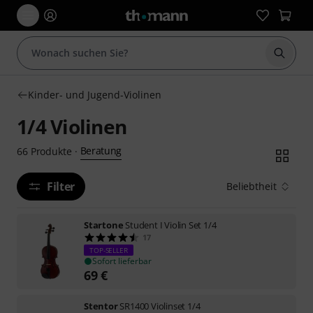
Suche 
Kinder- und Jugend-Violinen
1/4 Violinen
Beratung
66
Produkte
·
Filter
Beliebtheit
Startone
Student I Violin Set 1/4
17
TOP-SELLER
Sofort lieferbar
69
€
Stentor
SR1400 Violinset 1/4