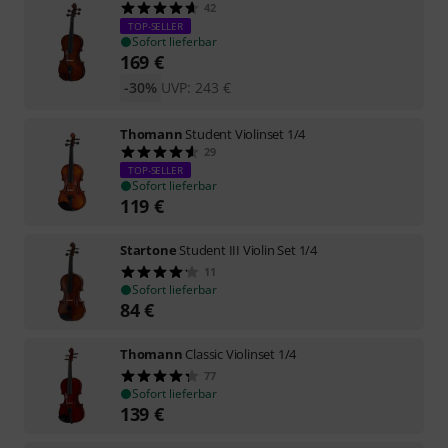
42
TOP-SELLER
Sofort lieferbar
169
€
-30%
UVP:
243
€
Thomann
Student Violinset 1/4
29
TOP-SELLER
Sofort lieferbar
119
€
Startone
Student III Violin Set 1/4
11
Sofort lieferbar
84
€
Thomann
Classic Violinset 1/4
77
Sofort lieferbar
139
€