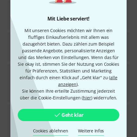
Thomann
Aria Student Violin Set 1/4 DB
Sofort lieferbar
Mit Liebe serviert!
229
€
Mit unseren Cookies möchten wir Ihnen ein
fluffiges Einkaufserlebnis mit allem was
Yamaha
V7 SG14 Violin 1/4
dazugehört bieten. Dazu zählen zum Beispiel
1
Sofort lieferbar
passende Angebote, personalisierte Anzeigen
789
€
und das Merken von Einstellungen. Wenn das für
Sie okay ist, stimmen Sie der Nutzung von Cookies
Hidersine
Uno Violin Set 1/4
für Präferenzen, Statistiken und Marketing
2
einfach durch einen Klick auf „Geht klar“ zu (
alle
Sofort lieferbar
anzeigen
).
149
€
Sie können Ihre erteilte Zustimmung jederzeit
-24%
UVP:
195
€
über die Cookie-Einstellungen (
hier
) widerrufen.
Hidersine
Vivente Violin Set 1/4
Geht klar
Sofort lieferbar
229
€
Cookies ablehnen
Weitere Infos
-32%
UVP:
339
€