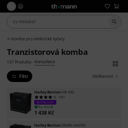
Začít 
Komba pro elektrické kytary
Tranzistorová komba
Konzultace
137
Produkty
·
Filtr
Oblíbenost
Harley Benton
HB-10G
1947
BESTSELLERY
Na skladě
1 438
Kč
Harley Benton
DNAFx AmP20