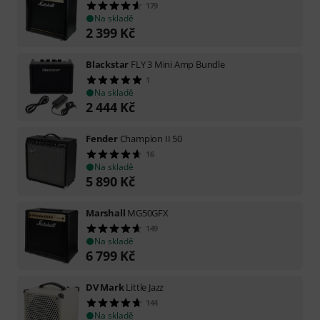
179
Na skladě
2 399
Kč
Blackstar
FLY 3 Mini Amp Bundle
1
Na skladě
2 444
Kč
Fender
Champion II 50
16
Na skladě
5 890
Kč
Marshall
MG50GFX
149
Na skladě
6 799
Kč
DV Mark
Little Jazz
144
Na skladě