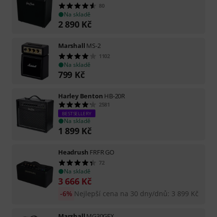
80
Na skladě
2 890
Kč
Marshall
MS-2
1102
Na skladě
799
Kč
Harley Benton
HB-20R
2581
BESTSELLERY
Na skladě
1 899
Kč
Headrush
FRFR GO
72
Na skladě
3 666
Kč
-6%
Nejlepší cena na 30 dny/dnů
:
3 899
Kč
Marshall
MG30GFX