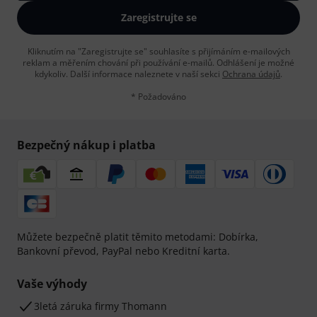
Zaregistrujte se
Kliknutím na "Zaregistrujte se" souhlasíte s přijímáním e-mailových
reklam a měřením chování při používání e-mailů. Odhlášení je možné
kdykoliv. Další informace naleznete v naší sekci
Ochrana údajů
.
* Požadováno
Bezpečný nákup i platba
Můžete bezpečně platit těmito metodami: Dobírka,
Bankovní převod, PayPal nebo Kreditní karta.
Vaše výhody
3letá záruka firmy Thomann