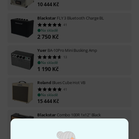
10 444
Kč
Blackstar
FLY 3 Bluetooth Charge BL
41
Na skladě
2 750
Kč
Yuer
BA-10Pro Mini Busking Amp
13
Na skladě
1 190
Kč
Roland
Blues Cube Hot VB
41
Na skladě
15 444
Kč
Blackstar
Combo 100R 1x12" Black
2
Na skladě
7 690
Kč