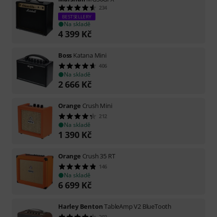
234
BESTSELLERY
Na skladě
4 399
Kč
Boss
Katana Mini
406
Na skladě
2 666
Kč
Orange
Crush Mini
212
Na skladě
1 390
Kč
Orange
Crush 35 RT
146
Na skladě
6 699
Kč
Harley Benton
TableAmp V2 BlueTooth
203