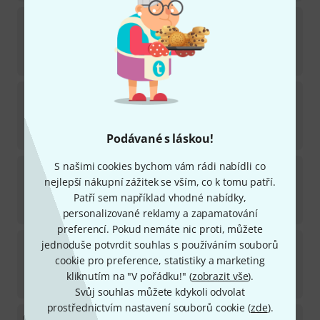
Harley Benton
MA-5 Miniamp
329
Na skladě
435
Kč
Roland
JC-22
53
Na skladě
11 990
Kč
Podávané s láskou!
S našimi cookies bychom vám rádi nabídli co
Marshall
MG15GR
nejlepší nákupní zážitek se vším, co k tomu patří.
203
Na skladě
Patří sem například vhodné nabídky,
2 899
Kč
personalizované reklamy a zapamatování
preferencí. Pokud nemáte nic proti, můžete
Marshall
MG10G
jednoduše potvrdit souhlas s používáním souborů
181
cookie pro preference, statistiky a marketing
Na skladě
kliknutím na "V pořádku!" (
zobrazit vše
).
1 944
Kč
Svůj souhlas můžete kdykoli odvolat
prostřednictvím nastavení souborů cookie (
zde
).
Harley Benton
HB-80R Celestion