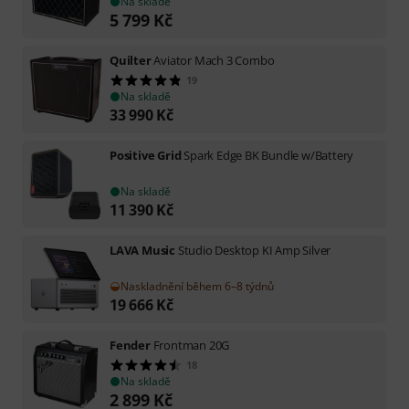
Na skladě
5 799
Kč
Quilter
Aviator Mach 3 Combo
19
Na skladě
33 990
Kč
Positive Grid
Spark Edge BK Bundle w/Battery
Na skladě
11 390
Kč
LAVA Music
Studio Desktop KI Amp Silver
Naskladnění během 6–8 týdnů
19 666
Kč
Fender
Frontman 20G
18
Na skladě
2 899
Kč