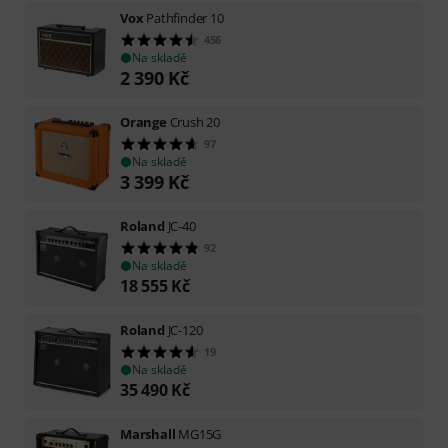
Vox
Pathfinder 10
456
Na skladě
2 390
Kč
Orange
Crush 20
97
Na skladě
3 399
Kč
Roland
JC-40
92
Na skladě
18 555
Kč
Roland
JC-120
19
Na skladě
35 490
Kč
Marshall
MG15G