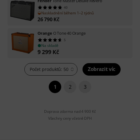
Fender
Tone Master Deluxe Reverb
40
Naskladnění během 1–2 týdnů
26 790
Kč
Orange
O Tone 40 Orange
5
Na skladě
9 299
Kč
Zobrazit víc
Počet produktů: 50
1
2
3
Doprava zdarma nad 4 900 Kč
Všechny ceny včetně DPH