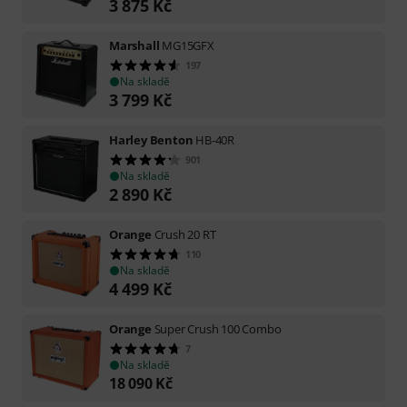
3 875
Kč
Marshall
MG15GFX
197
Na skladě
3 799
Kč
Harley Benton
HB-40R
901
Na skladě
2 890
Kč
Orange
Crush 20 RT
110
Na skladě
4 499
Kč
Orange
Super Crush 100 Combo
7
Na skladě
18 090
Kč