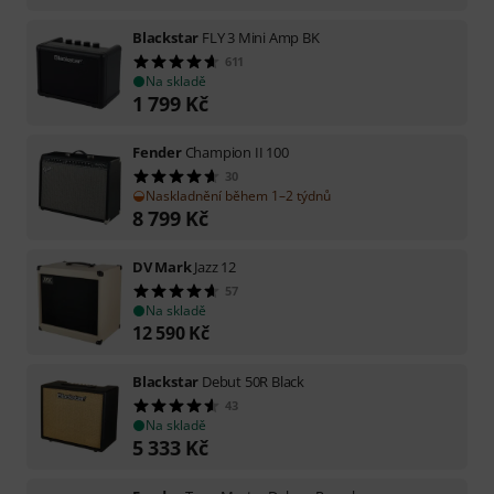
Blackstar
FLY 3 Mini Amp BK
611
Na skladě
1 799
Kč
Fender
Champion II 100
30
Naskladnění během 1–2 týdnů
8 799
Kč
DV Mark
Jazz 12
57
Na skladě
12 590
Kč
Blackstar
Debut 50R Black
43
Na skladě
5 333
Kč