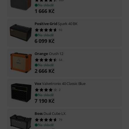
Na skladě
1 666
Kč
Positive Grid
Spark 40 BK
93
Na skladě
6 099
Kč
Orange
Crush 12
54
Na skladě
2 666
Kč
Vox
Valvetronix 40 Classic Blue
2
Na skladě
7 190
Kč
Boss
Dual Cube LX
79
Na skladě