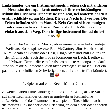
Linkshänder, die ein Instrument spielen, sehen sich mit anderen
Herausforderungen konfrontiert als ihre rechtshändigen
Mitmusiker. Manche Hindernisse sind real, bei anderen handelt
es sich schlichtweg um Mythen. Die gute Nachricht vorweg: Die
Zeiten befinden sich im Wandel. Kein Grund sich entmutigen
oder umerziehen zu lassen. Räume die Lefty-Stolpersteine
einfach aus dem Weg. Das richtige Instrument findest du bei
uns.
In sämtliche Genres der Musik gab es immer wieder linkshändige
Weltstars. So beispielsweise Paul McCartney, Jimi Hendrix und
Kurt Cobain an Gitarre oder Bass, Ringo Starr und Phil Collins an
den Drums oder auch die großen Komponisten Bach, Beethoven
und Mozart. Bereits diese mehr als prominente Ahnengalerie darf
und sollte dir Mut machen, dich nicht verbiegen zu lassen. Hier ein
paar der vermeintlichen Schwierigkeiten, auf die du treffen könntest.
1. Spielen auf einer Rechtshänder-Gitarre
Zuweilen haben Linkshänder gar keine andere Wahl, als die Saiten
auf einer Rechtshänder-Gitarre in umgekehrter Reihenfolge
aufzuziehen und das Instrument so zu spielen. Tatsächlich machen
die meisten Linkshänder diese Erfahrung an dem einen oder anderen