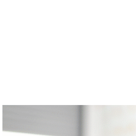
10 Stolpersteine für Linkshänder-Musiker
Links ist da, wo der Daumen rechts ist ... Ein redaktioneller Artikel
für musikalische Links- wie Rechtshänder.