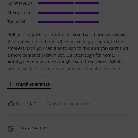
Soitettavuus
Melupäästö
Työnjälki
Ability to play this also with just your bare hands is a wow.
You can even bend notes (like on a conga). Then take the
smallest pads you can find to add to this and you can't find
a more compact e-drum set. Quiet enough for home.
Adding a Yamaha snare can give you three zones. What's
not to like. Just take care you only use Yamaha pedals for
kick and hi-hat. Every
Näytä enemmän
0
0
RAPORTOI ONGELMASTA
Näytä käännös