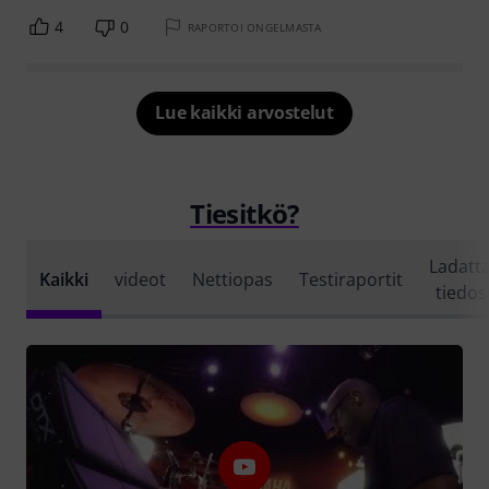
4
0
RAPORTOI ONGELMASTA
Lue kaikki arvostelut
Tiesitkö?
Ladatt
Kaikki
videot
Nettiopas
Testiraportit
tiedos