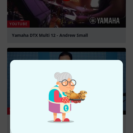
YOUTUBE
Yamaha DTX Multi 12 - Andrew Small
play
YOUTUBE
Yamaha DTX-MULTI 12 basic functions & DTX-MULTI
12 TOUCH App settings | Part 1