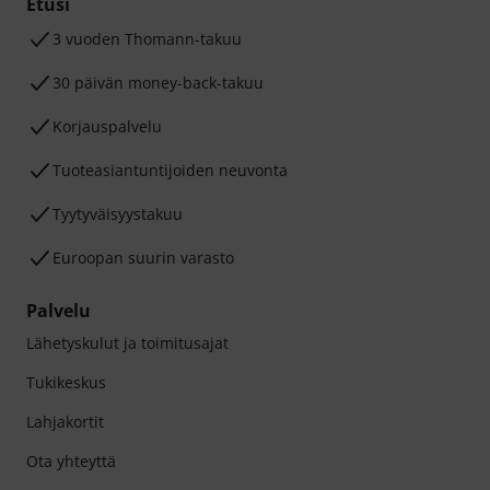
Etusi
3 vuoden Thomann-takuu
30 päivän money-back-takuu
Korjauspalvelu
Tuoteasiantuntijoiden neuvonta
Tyytyväisyystakuu
Euroopan suurin varasto
Palvelu
Lähetyskulut ja toimitusajat
Tukikeskus
Lahjakortit
Ota yhteyttä