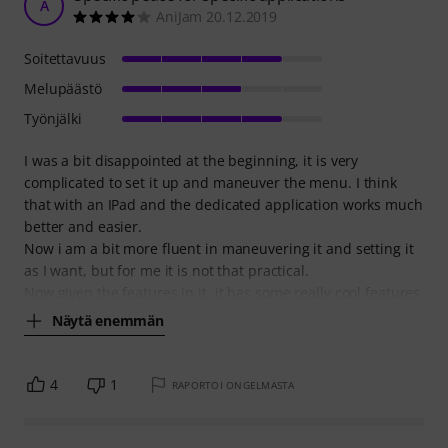
A
AniJam 20.12.2019
Soitettavuus
Melupäästö
Työnjälki
I was a bit disappointed at the beginning, it is very
complicated to set it up and maneuver the menu. I think
that with an IPad and the dedicated application works much
better and easier.
Now i am a bit more fluent in maneuvering it and setting it
as I want, but for me it is not that practical.
Now given the features in it, it has some really cool features
Näytä enemmän
4
1
RAPORTOI ONGELMASTA