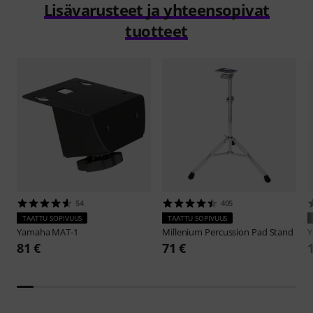
Lisävarusteet ja yhteensopivat
tuotteet
54
405
TAATTU SOPIVUUS
TAATTU SOPIVUUS
Yamaha
MAT-1
Millenium
Percussion Pad Stand
81 €
71 €