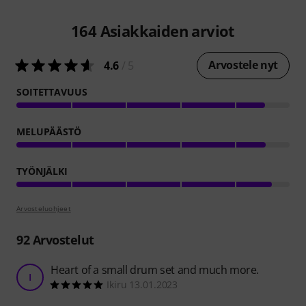
164
Asiakkaiden arviot
Arvostele nyt
4.6
/ 5
SOITETTAVUUS
MELUPÄÄSTÖ
TYÖNJÄLKI
Arvosteluohjeet
92
Arvostelut
Heart of a small drum set and much more.
I
Ikiru 13.01.2023