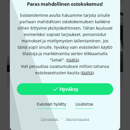
Paras mahdollinen ostokokemus!
play
Evästeidemme avulla haluamme tarjota sinulle
parhaan mahdollisen ostokokemuksen kaikkine
siihen liittyvine yksityiskohtineen. Tähän kuuluvat
esimerkiksi sopivat tarjoukset, personoidut
mainokset ja mieltymysten tallentaminen. Jos
tämä sopii sinulle, hyväksy vain evästeiden käyttö
tilastoja ja markkinointia varten klikkaamalla
”Selvä!”. (
täällä
).
Voit peruuttaa suostumuksesi milloin tahansa
NETTIOPAS
evästeasetusten kautta (
täältä
).
E-Drums
Hyväksy
Evästeet hylätty
Lisätietoa
·
Yritystiedot
Yksityisyyssuoja