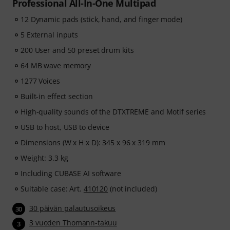
Professional All-In-One Multipad
12 Dynamic pads (stick, hand, and finger mode)
5 External inputs
200 User and 50 preset drum kits
64 MB wave memory
1277 Voices
Built-in effect section
High-quality sounds of the DTXTREME and Motif series
USB to host, USB to device
Dimensions (W x H x D): 345 x 96 x 319 mm
Weight: 3.3 kg
Including CUBASE AI software
Suitable case: Art.
410120
(not included)
30 päivän palautusoikeus
30
3 vuoden Thomann-takuu
3