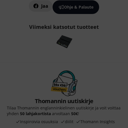
Jaa
Ohje & Palaute
Viimeksi katsotut tuotteet
Thomannin uutiskirje
Tilaa Thomannin englanninkielinen uutiskirje ja voit voittaa
yhden
50 lahjakortista
arvoltaan
50€
!
Inspiroivia osuuksia
diilit
Thomann Insights