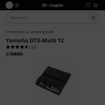
Aloita
Perkussio- & Sampling-padit
Yamaha DTX-Multi 12
4.6 tähteä viidestä yhteensä 164 asiakasarvostel
(
164
)