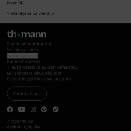
Myymälä
Yleisnäkymä palveluihin
Sopimusehdot
/
Imprint
Yksityisyyssuoja
Evästeasetukset
Kumoamisoikeus
Tilausprosessi /tilauksen viimeistely
Lakisääteiset takuuoikeudet
Esteettömyyttä koskeva lausunto
Peruuta tilaus
Tietoa meistä
Avoimet työpaikat