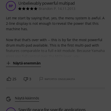
Unbelievably powerful multipad
BP
Brandon P. 14.11.2013
Let me start by saying that, yes, the menu system is awful. A
2-line display is not enough to reveal the power that this
machine has.
Now that that's over with -- this is by far the most powerful
drum multi-pad available. This is the first multi-pad with
features comparable to a full e-kit module. Because Yamaha
gives you full control over the MIDI layer, you
Näytä enemmän
25
3
RAPORTOI ONGELMASTA
Näytä käännös
Specific peace for specific applications