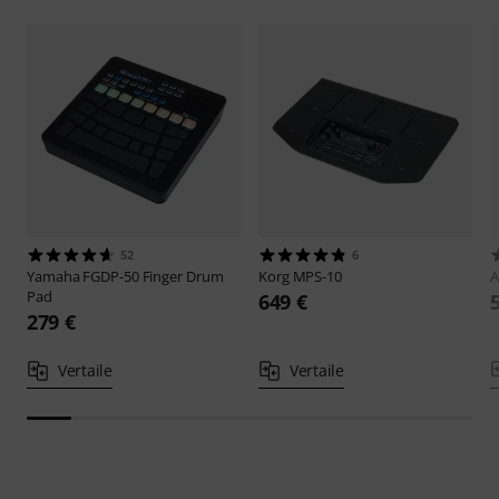
52
6
Yamaha
FGDP-50 Finger Drum
Korg
MPS-10
A
Pad
649 €
279 €
Vertaile
Vertaile