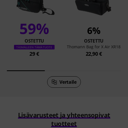
59%
6%
OSTETTU
OSTETTU
Thomann Bag for X Air XR18
TÄSMÄLLEEN TÄMÄ TUOTE
29 €
22,90 €
Vertaile
Lisävarusteet ja yhteensopivat
tuotteet