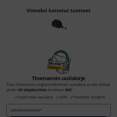
Viimeksi katsotut tuotteet
Thomannin uutiskirje
Tilaa Thomannin englanninkielinen uutiskirje ja voit voittaa
yhden
50 lahjakortista
arvoltaan
50€
!
Inspiroivia osuuksia
diilit
Thomann Insights
Sahköpostiosoite
*