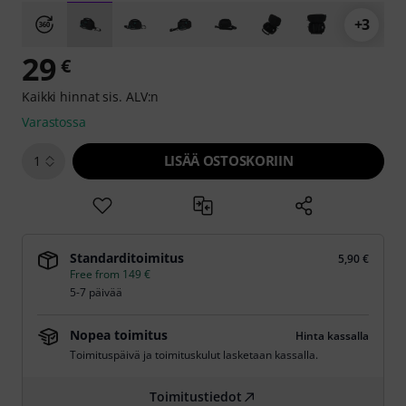
+3
29
€
Kaikki hinnat sis. ALV:n
Varastossa
LISÄÄ OSTOSKORIIN
1
Standarditoimitus
5,90 €
Free from 149 €
5-7 päivää
Nopea toimitus
Hinta kassalla
Toimituspäivä ja toimituskulut lasketaan kassalla.
Toimitustiedot