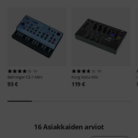
19
50
Behringer
CZ-1 Mini
Korg
Volca Mix
K
93 €
119 €
16
Asiakkaiden arviot