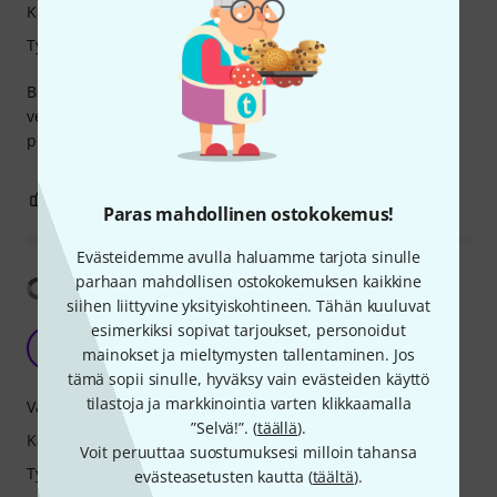
Käsittely
Työnjälki
Bought for the korg volca box, ideal bag padded along with
velcro straps inside to hold your gear in place and a zip
pocket for extras
2
0
RAPORTOI ONGELMASTA
Paras mahdollinen ostokokemus!
Evästeidemme avulla haluamme tarjota sinulle
parhaan mahdollisen ostokokemuksen kaikkine
Näytä käännös
siihen liittyvine yksityiskohtineen. Tähän kuuluvat
esimerkiksi sopivat tarjoukset, personoidut
Happy - does what it needs to do
M
mainokset ja mieltymysten tallentaminen. Jos
Maxvale 03.03.2025
tämä sopii sinulle, hyväksy vain evästeiden käyttö
tilastoja ja markkinointia varten klikkaamalla
Vakaus
”Selvä!”. (
täällä
).
Käsittely
Voit peruuttaa suostumuksesi milloin tahansa
Työnjälki
evästeasetusten kautta (
täältä
).