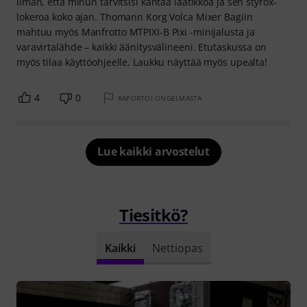
ilman, että minun tarvitsisi kantaa laatikkoa ja sen styrox-
lokeroa koko ajan. Thomann Korg Volca Mixer Bagiin
mahtuu myös Manfrotto MTPIXI-B Pixi -minijalusta ja
varavirtalähde – kaikki äänitysvälineeni. Etutaskussa on
myös tilaa käyttöohjeelle. Laukku näyttää myös upealta!
4
0
RAPORTOI ONGELMASTA
Lue kaikki arvostelut
Tiesitkö?
Kaikki
Nettiopas