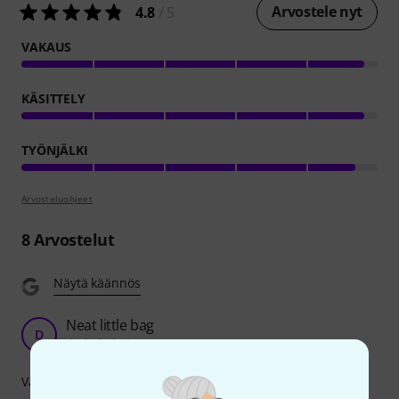
Arvostele nyt
4.8
/ 5
VAKAUS
KÄSITTELY
TYÖNJÄLKI
Arvosteluohjeet
8
Arvostelut
Näytä käännös
Neat little bag
D
Dangting 19.09.2022
Vakaus