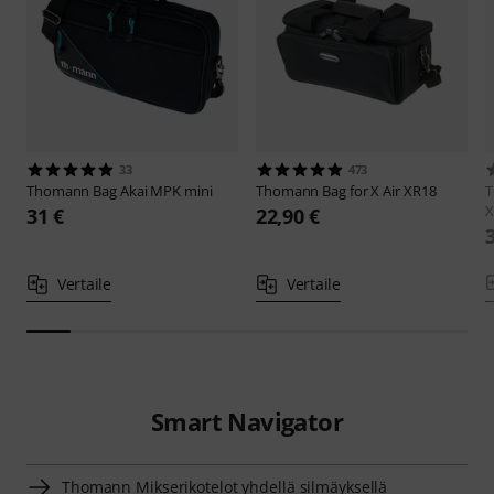
33
473
Thomann
Bag Akai MPK mini
Thomann
Bag for X Air XR18
X
31 €
22,90 €
Vertaile
Vertaile
Smart Navigator
Thomann Mikserikotelot yhdellä silmäyksellä