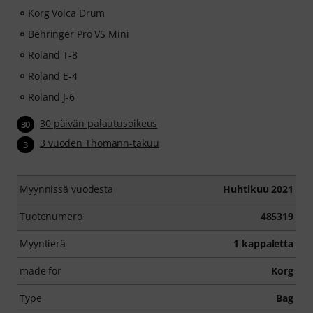
Korg Volca Drum
Behringer Pro VS Mini
Roland T-8
Roland E-4
Roland J-6
30 päivän palautusoikeus
30
3 vuoden Thomann-takuu
3
Myynnissä vuodesta
Huhtikuu 2021
Tuotenumero
485319
Myyntierä
1 kappaletta
made for
Korg
Type
Bag