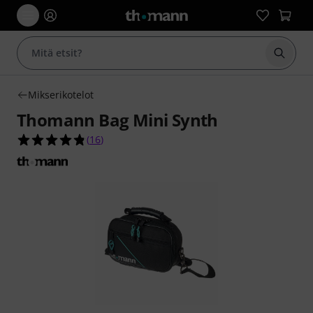
Aloita
Mikserikotelot
Thomann Bag Mini Synth
4.8 tähteä viidestä yhteensä 16 asiakasarvostelu
(
16
)