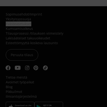
Sopimusehdot
/
Imprint
Yksityisyyssuoja
Evästeasetukset
Kumoamisoikeus
Tilausprosessi /tilauksen viimeistely
Lakisääteiset takuuoikeudet
Esteettömyyttä koskeva lausunto
Peruuta tilaus
Tietoa meistä
Avoimet työpaikat
Blog
Pikkuilmot
ilmiantojärjestelmä