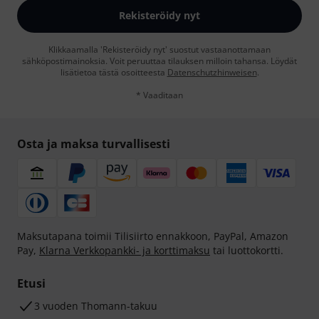
Rekisteröidy nyt
Klikkaamalla 'Rekisteröidy nyt' suostut vastaanottamaan
sähköpostimainoksia. Voit peruuttaa tilauksen milloin tahansa. Löydät
lisätietoa tästä osoitteesta
Datenschutzhinweisen
.
* Vaaditaan
Osta ja maksa turvallisesti
Maksutapana toimii Tilisiirto ennakkoon, PayPal, Amazon
Pay,
Klarna Verkkopankki- ja korttimaksu
tai luottokortti.
Etusi
3 vuoden Thomann-takuu