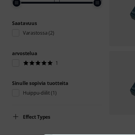
Saatavuus
Varastossa
(2)
arvostelua
1
Sinulle sopivia tuotteita
Huippu-diilit
(1)
Effect Types