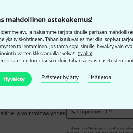
Näkyvissä hinnoissa ALV on 
as mahdollinen ostokokemus!
eidemme avulla haluamme tarjota sinulle parhaan mahdollise
vine yksityiskohtineen. Tähän kuuluvat esimerkiksi sopivat tar
Pidätkö näkemästäsi?
mysten tallentaminen. Jos tämä sopii sinulle, hyväksy vain eväs
nointia varten klikkaamalla ”Selvä!”. (
täällä
).
Jaa
Ohje & Palaute
eruuttaa suostumuksesi milloin tahansa evästeasetusten kaut
Evästeet hylätty
Lisätietoa
Hyväksy
Sahköpostiosoite
*
kirje ja voit voittaa yhden
Klikkaamalla 'Rekisteröidy nyt' suostut 
tahansa. Löydät lisätietoa tästä osoitte