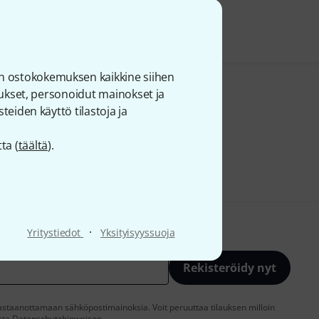
mukana
n ostokokemuksen kaikkine siihen
joukset, personoidut mainokset ja
teiden käyttö tilastoja ja
ta (
täältä
).
·
Yritystiedot
Yksityisyyssuoja
Rekisteröidy nyt
vastaanottamaan sähköpostimainoksia. Voit peruuttaa tilauksen milloin
esta
Datenschutzhinweisen
.