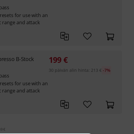
 bass
resets for use with an
c range and attack
199
€
presso B-Stock
30 päivän alin hinta
:
213
€
-7%
 bass
resets for use with an
c range and attack
49 €