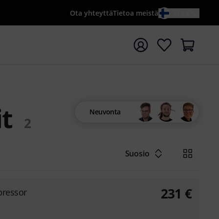
Ota yhteyttä
Tietoa meistä
FI / €
ta haku hakusanalla {searchTerm}
t
Neuvonta
2
Suosio
231
€
pressor