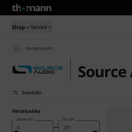
Shop
Service
Kompressorit
Source
Suodatin
Hintaluokka
alkaen (€)
(€) asti