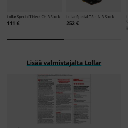
Lollar
Special T Neck CH B-Stock
Lollar
Special T Set N B-Stock
L
S
111 €
252 €
Lisää valmistajalta Lollar