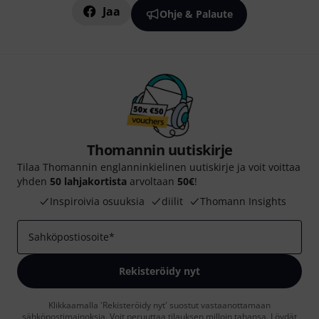
Jaa
Ohje & Palaute
Thomannin uutiskirje
Tilaa Thomannin englanninkielinen uutiskirje ja voit voittaa
yhden
50 lahjakortista
arvoltaan
50€
!
Inspiroivia osuuksia
diilit
Thomann Insights
Sahköpostiosoite
*
Rekisteröidy nyt
Klikkaamalla 'Rekisteröidy nyt' suostut vastaanottamaan
sähköpostimainoksia. Voit peruuttaa tilauksen milloin tahansa. Löydät