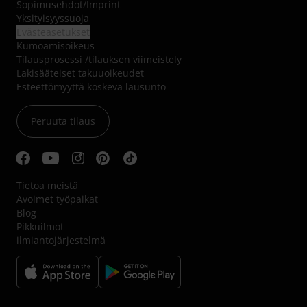
Sopimusehdot
/
Imprint
Yksityisyyssuoja
Evästeasetukset
Kumoamisoikeus
Tilausprosessi /tilauksen viimeistely
Lakisääteiset takuuoikeudet
Esteettömyyttä koskeva lausunto
Peruuta tilaus
Tietoa meistä
Avoimet työpaikat
Blog
Pikkuilmot
ilmiantojärjestelmä