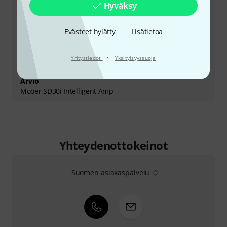
Hyväksy
Evästeet hylätty
Lisätietoa
·
Yritystiedot
Yksityisyyssuoja
Arvio
Mooer SD30i Intelligent Amp
Yhteydenottokeinot
Suomen asiakaspalvelu