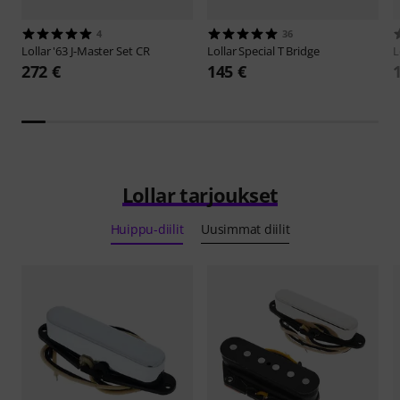
4
36
Lollar
'63 J-Master Set CR
Lollar
Special T Bridge
L
272 €
145 €
Lollar tarjoukset
Huippu-diilit
Uusimmat diilit