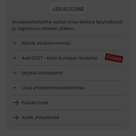
+358-931579468
Asiakaspalvelumme auttaa sinua kaikissa kysymyksissä
ja ongelmissa ostosten jälkeen.
Muista asiakasnumerosi
Auki (CEST - Keski-Euroopan kesäaika)
Järjestä soittopyyntö
Lisää yhteydenottovaihtoehtoja
Palauta tuote
Kaikki yhteystiedot