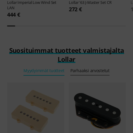
Lollar
Imperial Low Wind Set
Lollar
'63 J-Master Set CR
L
LAN
272 €
444 €
Suosituimmat tuotteet valmistajalta
Lollar
Myydyimmät tuotteet
Parhaaksi arvostetut