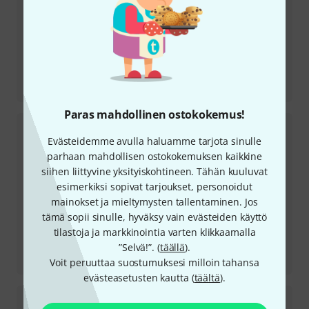
Arvio
EVH 5150 Iconic Series 15-watt 1x10 Combo
Paras mahdollinen ostokokemus!
Evästeidemme avulla haluamme tarjota sinulle
parhaan mahdollisen ostokokemuksen kaikkine
siihen liittyvine yksityiskohtineen. Tähän kuuluvat
esimerkiksi sopivat tarjoukset, personoidut
mainokset ja mieltymysten tallentaminen. Jos
tämä sopii sinulle, hyväksy vain evästeiden käyttö
tilastoja ja markkinointia varten klikkaamalla
Arvio
”Selvä!”. (
täällä
).
Ibanez TOD10 Tim Henson Signature
Voit peruuttaa suostumuksesi milloin tahansa
evästeasetusten kautta (
täältä
).