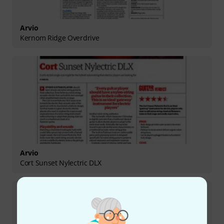
Arvio
Kernom Ridge Overdrive
Arvio
Cort Sunset Nylectric DLX