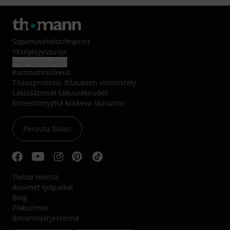
Sopimusehdot
/
Imprint
Yksityisyyssuoja
Evästeasetukset
Kumoamisoikeus
Tilausprosessi /tilauksen viimeistely
Lakisääteiset takuuoikeudet
Esteettömyyttä koskeva lausunto
Peruuta tilaus
Tietoa meistä
Avoimet työpaikat
Blog
Pikkuilmot
ilmiantojärjestelmä