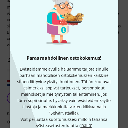
ääntä. En osaa sanoa, sopiiko Bassman Compressor
metallille vai funkille. Kahta DIP-kytkintä (Attack & Release)
voi säätää trimmipotentiometreillä. Paristokäyttökään ei ole
ongelma. Se antaa riittävästi tehoa putkivahvistimen
säröttämiseen. En usko, että se värittää ääntä lainkaan. Boss
Bass Compressorin kanssa en oikein pärjännyt, mutta tämä
on selvä suositus kaikille vintage-bassosoundin ystäville,
varsinkin tähän hintaan!
Paras mahdollinen ostokokemus!
6
0
RAPORTOI ONGELMASTA
Evästeidemme avulla haluamme tarjota sinulle
parhaan mahdollisen ostokokemuksen kaikkine
Näytä alkuperäinen
siihen liittyvine yksityiskohtineen. Tähän kuuluvat
esimerkiksi sopivat tarjoukset, personoidut
mainokset ja mieltymysten tallentaminen. Jos
Mukava kompressori
JC
tämä sopii sinulle, hyväksy vain evästeiden käyttö
Jacob C 13.03.2026
tilastoja ja markkinointia varten klikkaamalla
”Selvä!”. (
täällä
).
Käyttö
Voit peruuttaa suostumuksesi milloin tahansa
Ominaisuudet
evästeasetusten kautta (
täältä
).