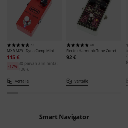
18
68
MXR
M291 Dyna Comp Mini
Electro Harmonix
Tone Corset
t
C
115 €
92 €
30 päivän alin hinta:
-17%
138 €
Vertaile
Vertaile
Smart Navigator