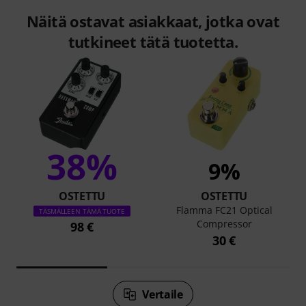
Näitä ostavat asiakkaat, jotka ovat
tutkineet tätä tuotetta.
38%
9%
OSTETTU
OSTETTU
Flamma FC21 Optical
TÄSMÄLLEEN TÄMÄ TUOTE
Compressor
98 €
30 €
Vertaile