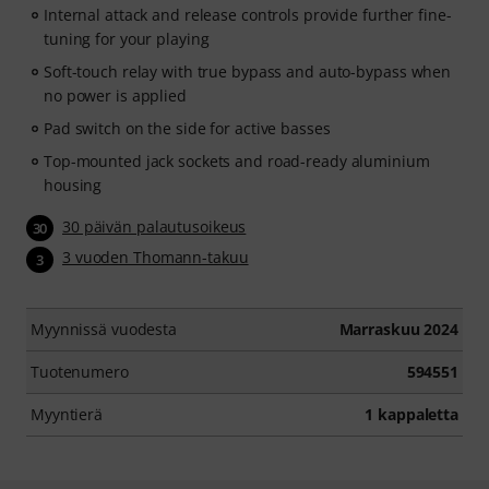
Internal attack and release controls provide further fine-
tuning for your playing
Soft-touch relay with true bypass and auto-bypass when
no power is applied
Pad switch on the side for active basses
Top-mounted jack sockets and road-ready aluminium
housing
30 päivän palautusoikeus
30
3 vuoden Thomann-takuu
3
Myynnissä vuodesta
Marraskuu 2024
Tuotenumero
594551
Myyntierä
1 kappaletta