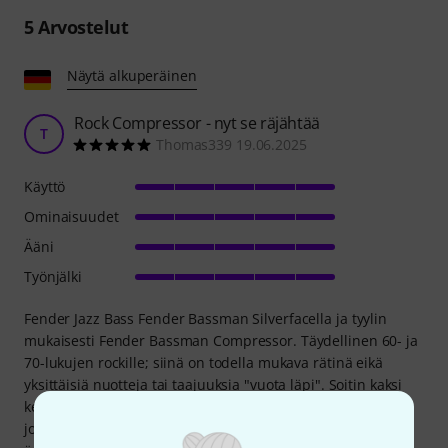
5
Arvostelut
Näytä alkuperäinen
Rock Compressor - nyt se räjähtää
T
Thomas339 19.06.2025
Käyttö
Ominaisuudet
Ääni
Työnjälki
Fender Jazz Bass Fender Bassman Silverfacella ja tyylin
mukaisesti Fender Bassman Compressor. Täydellinen 60- ja
70-lukujen rockille; siinä on todella mukava rätinä eikä
yksittäisiä nuotteja tai taajuuksia "vuota läpi". Soitin kaksi
keikkaa, kerran laitteen kanssa ja kerran ilman, ja ihmiset
jopa kommentoivat jälkikäteen kompressorin parempaa