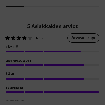
5
Asiakkaiden arviot
Arvostele nyt
4
/ 5
KÄYTTÖ
OMINAISUUDET
ÄÄNI
TYÖNJÄLKI
Arvosteluohjeet