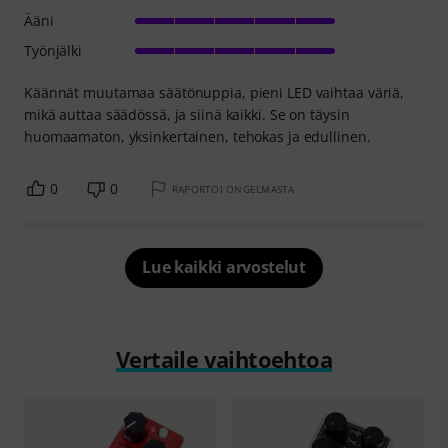
Ääni
Työnjälki
Käännät muutamaa säätönuppia, pieni LED vaihtaa väriä,
mikä auttaa säädössä, ja siinä kaikki. Se on täysin
huomaamaton, yksinkertainen, tehokas ja edullinen.
0
0
RAPORTOI ONGELMASTA
Lue kaikki arvostelut
Vertaile vaihtoehtoa