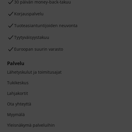
30 päivän money-back-takuu
Korjauspalvelu
Tuoteasiantuntijoiden neuvonta
Tyytyväisyystakuu
Euroopan suurin varasto
Palvelu
Lähetyskulut ja toimitusajat
Tukikeskus
Lahjakortit
Ota yhteyttä
Myymälä
Yleisnäkymä palveluihin