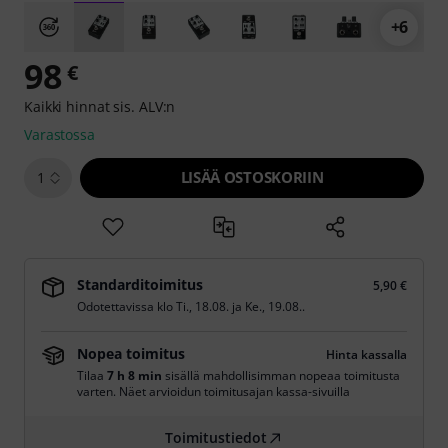
+6
98
€
Kaikki hinnat sis. ALV:n
Varastossa
LISÄÄ OSTOSKORIIN
1
Standarditoimitus
5,90 €
Odotettavissa klo
Ti., 18.08.
ja
Ke., 19.08.
.
Nopea toimitus
Hinta kassalla
Tilaa
7 h 8 min
sisällä mahdollisimman nopeaa toimitusta
varten. Näet arvioidun toimitusajan kassa-sivuilla
Toimitustiedot