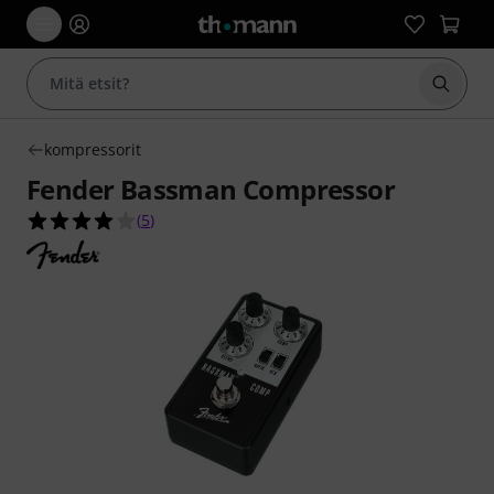
Aloita
kompressorit
Fender Bassman Compressor
4.0 tähteä viidestä yhteensä 5 asiakasarvostelus
(
5
)