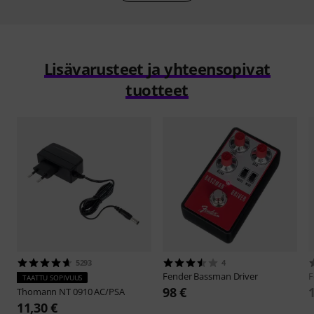
Lisävarusteet ja yhteensopivat
tuotteet
5293
4
Fender
Bassman Driver
F
TAATTU SOPIVUUS
98 €
Thomann
NT 0910 AC/PSA
11,30 €