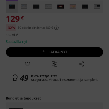
129
€
-32%
30 päivän alin hinta: 189 €
sis. ALV
Saatavilla nyt
LATAA NYT
49
MYYNTISIJOITUS
kategoriassa Virtuaali-instrumentit ja -samplerit
Bundlet ja tarjoukset