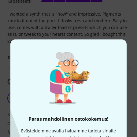
Kapasiteetti
I wanted a synth that is "now" and impressive. Pigments
knocks it out of the park. It looks fresh and modern. Easy to
use, comes with a trailer load of presets which you can use
as is, or tweak to your hearts content. So glad I bought this
synth.
3
0
RAPORTOI ONGELMASTA
Näytä käännös
One of the best
L
LochyC 22.11.2024
Käyttö
Paras mahdollinen ostokokemus!
Ominaisuudet
Evästeidemme avulla haluamme tarjota sinulle
Ääni/laatu