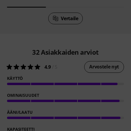
Vertaile
32
Asiakkaiden arviot
Arvostele nyt
4.9
/ 5
KÄYTTÖ
OMINAISUUDET
ÄÄNI/LAATU
KAPASITEETTI