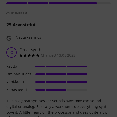
Arvosteluohjeet
25
Arvostelut
Näytä käännös
Great synth
C
ChanceB 13.05.2023
Käyttö
Ominaisuudet
Ääni/laatu
Kapasiteetti
This is a great synthesizer,sounds awesome can sound
digital or analog. Basically a workhorse do everything synth.
Love it. A little heavy on the processor and uses quite a bit