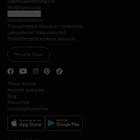
Sopimusehdot
/
Imprint
Yksityisyyssuoja
Evästeasetukset
Kumoamisoikeus
Tilausprosessi /tilauksen viimeistely
Lakisääteiset takuuoikeudet
Esteettömyyttä koskeva lausunto
Peruuta tilaus
Tietoa meistä
Avoimet työpaikat
Blog
Pikkuilmot
ilmiantojärjestelmä