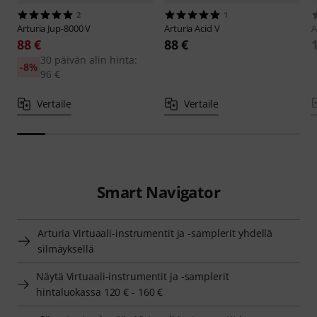
2
1
Arturia
Jup-8000 V
Arturia
Acid V
A
88 €
88 €
30 päivän alin hinta:
-8%
96 €
Vertaile
Vertaile
Smart Navigator
Arturia Virtuaali-instrumentit ja -samplerit yhdellä
silmäyksellä
Näytä Virtuaali-instrumentit ja -samplerit
hintaluokassa 120 € - 160 €