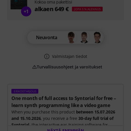
Kokoa oma pakettisi
alkaen 649 €
JOPA 5 % ALENNUS
+1
Neuvonta
Valmistajan tiedot
Turvallisuusohjeet ja varoitukset
ERIKOISTARJOUS
One month of full access to Syntorial for free –
learn synth programming like a video game
When you purchase this product
between 15.07.2026
and 15.10.2026
, you receive a free
30-day full trial of
Syntorial
, the interactive ear-training software for
NÄYTÄ ENEMMÄN