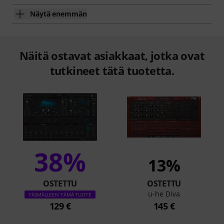
Näytä enemmän
Näitä ostavat asiakkaat, jotka ovat
tutkineet tätä tuotetta.
38%
13%
OSTETTU
OSTETTU
u-he Diva
TÄSMÄLLEEN TÄMÄ TUOTE
129 €
145 €