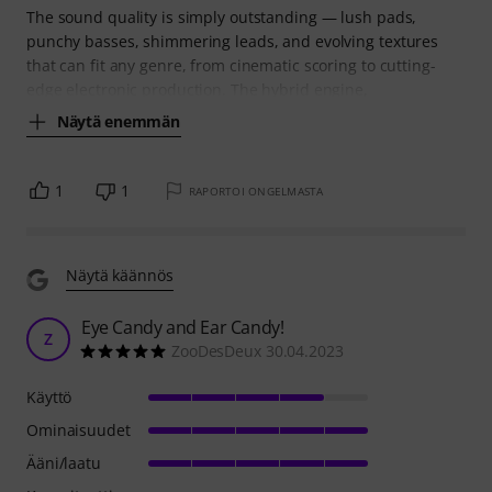
The sound quality is simply outstanding — lush pads,
punchy basses, shimmering leads, and evolving textures
that can fit any genre, from cinematic scoring to cutting-
edge electronic production. The hybrid engine,
Näytä enemmän
1
1
RAPORTOI ONGELMASTA
Näytä käännös
Eye Candy and Ear Candy!
Z
ZooDesDeux 30.04.2023
Käyttö
Ominaisuudet
Ääni/laatu