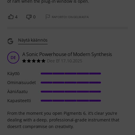
of ram when the plug-in window is open.
4
0
RAPORTOI ONGELMASTA
Näytä käännös
A Sonic Powerhouse of Modern Synthesis
DE
Dee Ef 17.10.2025
Käyttö
Ominaisuudet
Ääni/laatu
Kapasiteetti
From the moment you open Pigments 6, it’s clear you’re
dealing with a deep, professional-grade instrument that
doesn’t compromise on creativity.