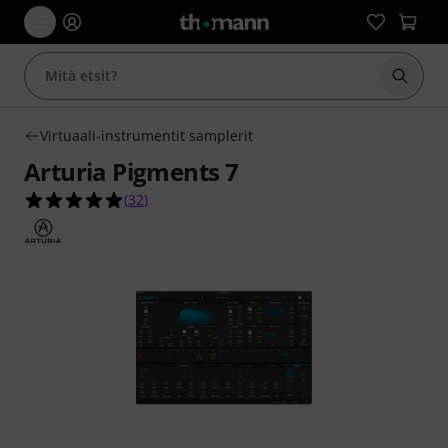
Aloita
Virtuaali-instrumentit samplerit
Arturia Pigments 7
4.9 tähteä viidestä yhteensä 32 asiakasarvostelu
(
32
)