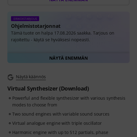
synth programming.
Instead of just watching videos, you recreate leads,
basses, pads and more. Get instant feedback as you
ERIKOISTARJOUS
learn how oscillators, filters, modulation and effects
Ohjelmistotarjonnat
work together to create real patches.
Tämä tuote on halpa 17.08.2026 saakka. Tarjous on
rajoitettu - käytä se hyväksesi nopeasti.
Your personal voucher code will be sent automatically
by e-mail after your order. No credit card required. The
trial ends automatically after expiry.
Kaikki ohjelmistotarjoukset yhdellä silmäyksellä
NÄYTÄ ENEMMÄN
Näytä käännös
Virtual Synthesizer (Download)
Powerful and flexible synthesizer with various synthesis
modes to choose from
Two sound engines with variable sound sources
Virtual analogue engine with triple oscillator
Harmonic engine with up to 512 partials, phase