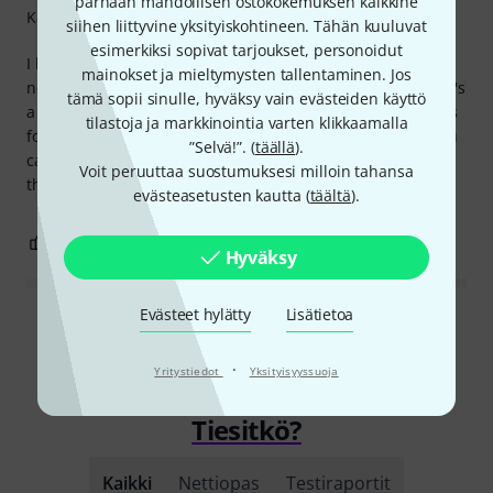
parhaan mahdollisen ostokokemuksen kaikkine
Kapasiteetti
siihen liittyvine yksityiskohtineen. Tähän kuuluvat
esimerkiksi sopivat tarjoukset, personoidut
I have used this plugin for years on work computers but
mainokset ja mieltymysten tallentaminen. Jos
never pulled the trigger on it until now and Im glad I did. It's
tämä sopii sinulle, hyväksy vain evästeiden käyttö
a great plugin and gives you access to a plethora of sounds
tilastoja ja markkinointia varten klikkaamalla
for any genre you can think. Getting used to everything you
”Selvä!”. (
täällä
).
can do with it takes a little but of time but once you get
Voit peruuttaa suostumuksesi milloin tahansa
there, you're away.
evästeasetusten kautta (
täältä
).
1
0
RAPORTOI ONGELMASTA
Hyväksy
Evästeet hylätty
Lisätietoa
Lue kaikki arvostelut
·
Yritystiedot
Yksityisyyssuoja
Tiesitkö?
Kaikki
Nettiopas
Testiraportit