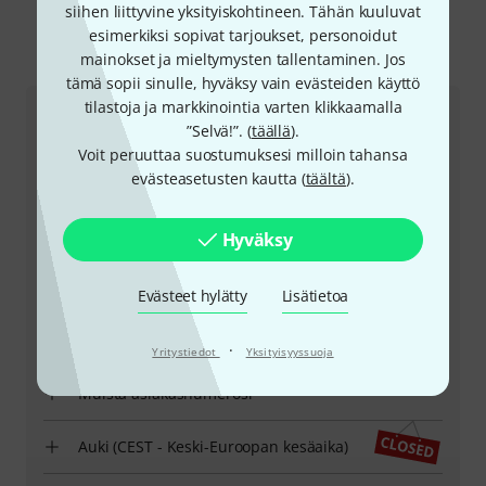
siihen liittyvine yksityiskohtineen. Tähän kuuluvat
esimerkiksi sopivat tarjoukset, personoidut
mainokset ja mieltymysten tallentaminen. Jos
Yhteydenottokeinot
tämä sopii sinulle, hyväksy vain evästeiden käyttö
tilastoja ja markkinointia varten klikkaamalla
Suomen asiakaspalvelu
”Selvä!”. (
täällä
).
Voit peruuttaa suostumuksesi milloin tahansa
evästeasetusten kautta (
täältä
).
Hyväksy
+358-931579468
Evästeet hylätty
Lisätietoa
Asiakaspalvelumme auttaa sinua kaikissa kysymyksissä
ja ongelmissa ostosten jälkeen.
·
Yritystiedot
Yksityisyyssuoja
Muista asiakasnumerosi
Auki (CEST - Keski-Euroopan kesäaika)