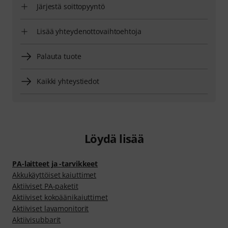
Järjestä soittopyyntö
Lisää yhteydenottovaihtoehtoja
Palauta tuote
Kaikki yhteystiedot
Löydä lisää
PA-laitteet ja -tarvikkeet
Akkukäyttöiset kaiuttimet
Aktiiviset PA-paketit
Aktiiviset kokoäänikaiuttimet
Aktiiviset lavamonitorit
Aktiivisubbarit