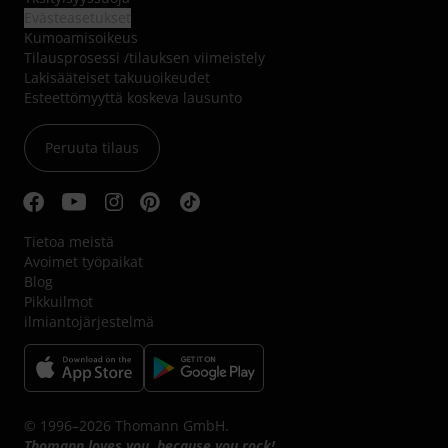
Evästeasetukset
Kumoamisoikeus
Tilausprosessi /tilauksen viimeistely
Lakisääteiset takuuoikeudet
Esteettömyyttä koskeva lausunto
Peruuta tilaus
Tietoa meistä
Avoimet työpaikat
Blog
Pikkuilmot
ilmiantojärjestelmä
© 1996–2026 Thomann GmbH.
Thomann loves you, because you rock!