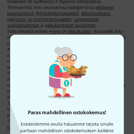
Kaikkiaan 66 tuotteesta 9 myynnin kärkipäässä
Thomannilla mm. seuraavissa kategorioissa
Aktiiviset
lavamonitorit
,
Ryhmäliikuntapaketit
,
Aktiivisubbarit
,
Harjoitus- ja monitorointipaketit
,
Langattomat
audiolähettimet
ja
Akkukäyttöiset kaiuttimet
.
Tällä hetkellä eniten myyty on
Alto Busker
. Ikisuosikki Alto -
tuotteista on seuraava:
Alto TS 412
. Olemme myyneet näitä
jo 3.000 kappaletta.
Alto -tuotteet kuuluvat eniten vierailtujen joukkoon
nettisivuillamme. Tämän valmistajan jokainen tuote on
näytetty Thomann Cyberstoressa keskimäärin yli 2.000
kertaa.
Thomannilta ostat Alto -tuotteet halvemmalla kuin
muualta. Olemme laskeneet hintoja 52 tämän valmistajan
tuotteista viimeisen kolmen kuukauden aikana. Tämä tulee
todella halvaksi pakettitarjouksillamme ja Creative
Bundleilla, joista saat vielä lisäalennusta.
Tarjoamme Alto -tuotteille myös 30-päivän Money-Back-
takuun, 3-vuoden takuun sekä muita palveluja, kuten
Paras mahdollinen ostokokemus!
pätevät erikoisasiantuntijat, palvelun paikan päällä jne.
Tarkempia tietoja valmistajasta löydät täältä
Evästeidemme avulla haluamme tarjota sinulle
http://www.altoproaudio.com
parhaan mahdollisen ostokokemuksen kaikkine