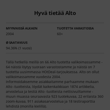
Hyvä tietää Alto
MYYNNISSÄ ALKAEN
TUOTETTA VARASTOSSA
2004
60+
Ø SAATAVUUS
94.36% (1 vuosi)
Tällä hetkellä meillä on 66 Alto tuotetta valikoimassamme -
64 näistä löytyy suoraan varastostamme ja näistä on 7
tuotetta uusimmassa HOtDeal-tarjouksessa. Alto on ollut
valikoimassamme vuodesta 2004.
Informoidaksemme asiakkaitamme parhaamme mukaan
Alto -tuotteista, löydät kaikenkaikkiaan 1874 artikkelia,
arvostelua ja testiä Alto -tuotteista nettisivuiltamme -
muun muassa seuraavasta 923 tuotekuvaa, 22 erilaista 360
zoom-kuvaa, 911 asiakasarvostelua ja 18 testiraporttia
lehdistä (monilla kielillä).