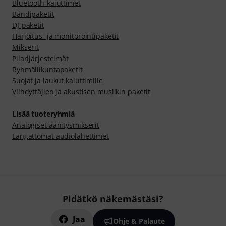
Bluetooth-kaiuttimet
Bändipaketit
DJ-paketit
Harjoitus- ja monitorointipaketit
Mikserit
Pilarijärjestelmät
Ryhmäliikuntapaketit
Suojat ja laukut kaiuttimille
Viihdyttäjien ja akustisen musiikin paketit
Lisää tuoteryhmiä
Analogiset äänitysmikserit
Langattomat audiolähettimet
Pidätkö näkemästäsi?
Jaa
Ohje & Palaute