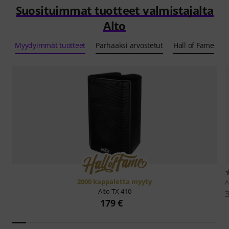
Suosituimmat tuotteet valmistajalta
Alto
Myydyimmät tuotteet
Parhaaksi arvostetut
Hall of Fame
2000 kappaletta myyty
A
Alto
TX 410
179 €