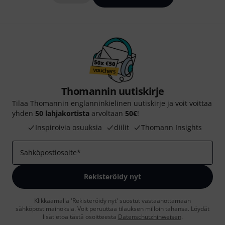
Thomannin uutiskirje
Tilaa Thomannin englanninkielinen uutiskirje ja voit voittaa
yhden
50 lahjakortista
arvoltaan
50€
!
Inspiroivia osuuksia
diilit
Thomann Insights
Sahköpostiosoite
*
Rekisteröidy nyt
Klikkaamalla 'Rekisteröidy nyt' suostut vastaanottamaan
sähköpostimainoksia. Voit peruuttaa tilauksen milloin tahansa. Löydät
lisätietoa tästä osoitteesta
Datenschutzhinweisen
.