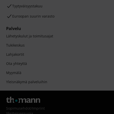
Tyytyväisyystakuu
Euroopan suurin varasto
Palvelu
Lähetyskulut ja toimitusajat
Tukikeskus
Lahjakortit
Ota yhteyttä
Myymälä
Yleisnäkymä palveluihin
Sopimusehdot
/
Imprint
Yksityisyyssuoja