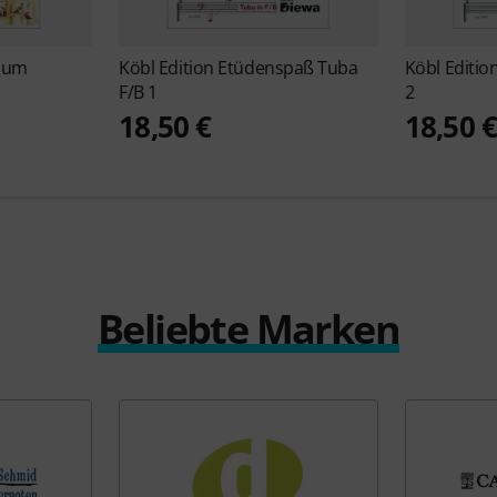
 zum
Köbl Edition
Etüdenspaß Tuba
Köbl Editio
F/B 1
2
18,50 €
18,50 
Beliebte Marken