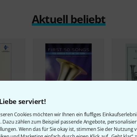
Aktuell beliebt
Liebe serviert!
seren Cookies möchten wir Ihnen ein fluffiges Einkaufserlebn
6
n. Dazu zählen zum Beispiel passende Angebote, personalisie
n
Praxis
Hal Leonard
50 Songs You
Richard St
llungen. Wenn das für Sie okay ist, stimmen Sie der Nutzung 
Should Tuba
Elementars
tiken und Marketing einfach durch einen Klick auf „Geht klar“ z