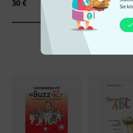
30 €
15 €
Sie kö