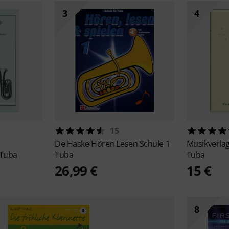
3
4
15
De Haske
Hören Lesen Schule 1
Musikverlag
 Tuba
Tuba
Tuba
26,99 €
15 €
8