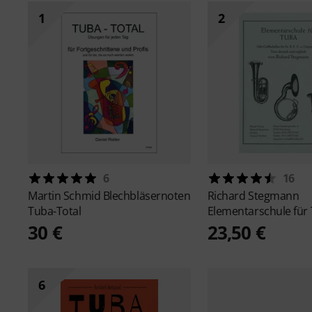
1
2
6
16
Martin Schmid Blechbläsernoten
Richard Stegmann
Tuba-Total
Elementarschule für
30 €
23,50 €
6