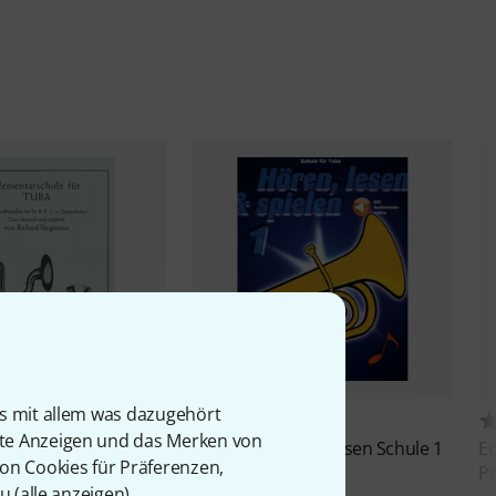
is mit allem was dazugehört
16
15
rte Anzeigen und das Merken von
egmann
De Haske
Hören Lesen Schule 1
Ed
von Cookies für Präferenzen,
chule für Tuba
Tuba
Pr
u (
alle anzeigen
).