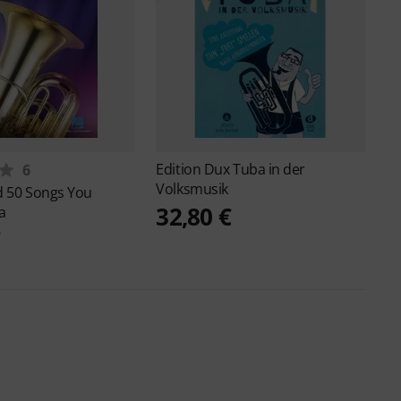
Edition Dux
Tuba in der
6
Volksmusik
d
50 Songs You
32,80 €
a
€