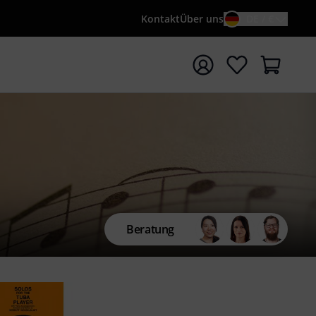
Kontakt
Über uns
DE / €
e mit Suchwort {searchTerm} starten
Beratung