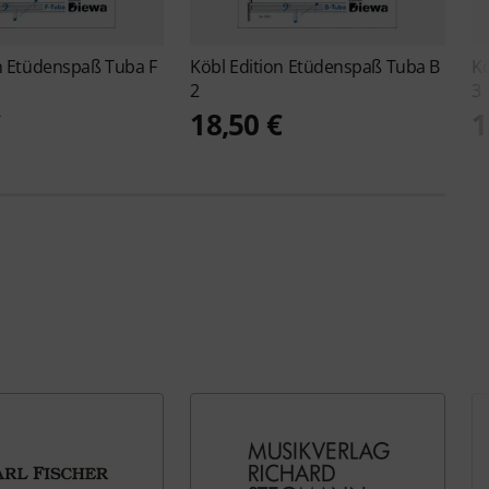
n
Etüdenspaß Tuba F
Köbl Edition
Etüdenspaß Tuba B
Kö
2
3
€
18,50 €
1