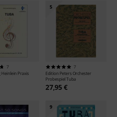
5
7
7
 Heinlein
Praxis
Edition Peters
Orchester
Probespiel Tuba
27,95 €
9