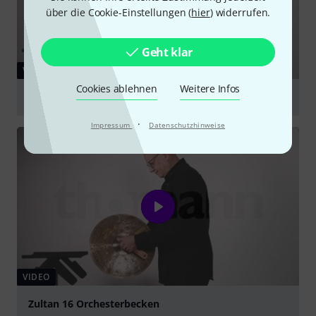
über die Cookie-Einstellungen (
hier
) widerrufen.
Geht klar
VIDEO
Cookies ablehnen
Weitere Infos
Zultan 20 Orchesterbecken
abspielen
·
Impressum
Datenschutzhinweise
VIDEO
Zultan 16 Orchesterbecken