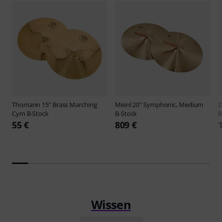
Thomann
15" Brass Marching
Meinl
20" Symphonic, Medium
Z
Cym B-Stock
B-Stock
B
55 €
809 €
Wissen