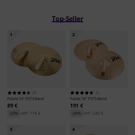
Top-Seller
1
2
31
13
Paiste
14" PST3 Band
Paiste
16" PST5 Band
89 €
191 €
-23%
UVP: 116 €
-20%
UVP: 240 €
3
4