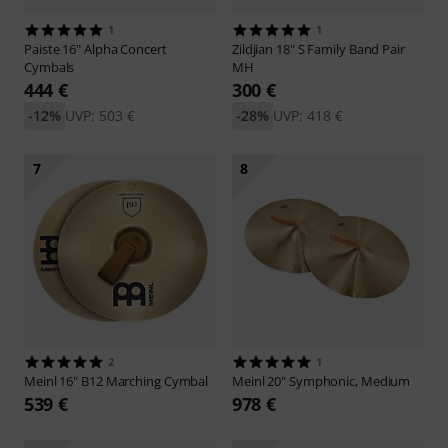
1
1
Paiste
16" Alpha Concert
Zildjian
18" S Family Band Pair
Cymbals
MH
444 €
300 €
-12%
UVP: 503 €
-28%
UVP: 418 €
7
8
2
1
Meinl
16" B12 Marching Cymbal
Meinl
20" Symphonic, Medium
539 €
978 €