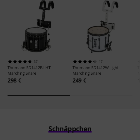
37
17
Thomann
SD1412BL HT
Thomann
SD1412W Light
Marching Snare
Marching Snare
M
298 €
249 €
Schnäppchen