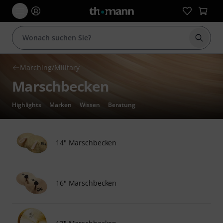
Suche 
Marching/Military
Marschbecken
Highlights
Marken
Wissen
Beratung
14" Marschbecken
16" Marschbecken