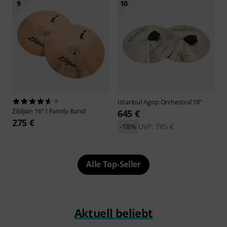
9
10
9
Istanbul Agop
Orchestral 18"
Zildjian
16" I Family Band
645 €
275 €
-18%
UVP: 785 €
Alle Top-Seller
Aktuell beliebt