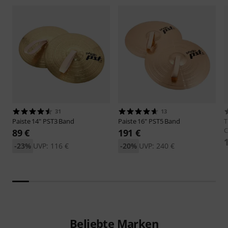
31
13
Paiste
14" PST3 Band
Paiste
16" PST5 Band
C
89 €
191 €
-23%
UVP: 116 €
-20%
UVP: 240 €
Beliebte Marken