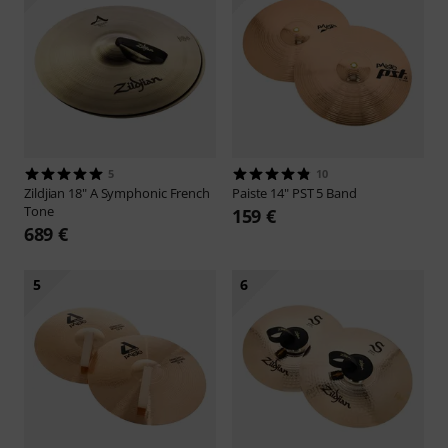
5
10
Zildjian
18" A Symphonic French
Paiste
14" PST 5 Band
Tone
159 €
689 €
5
6