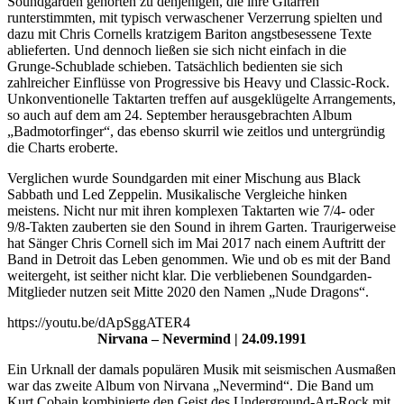
Soundgarden gehörten zu denjenigen, die ihre Gitarren
runterstimmten, mit typisch verwaschener Verzerrung spielten und
dazu mit Chris Cornells kratzigem Bariton angstbesessene Texte
ablieferten. Und dennoch ließen sie sich nicht einfach in die
Grunge-Schublade schieben. Tatsächlich bedienten sie sich
zahlreicher Einflüsse von Progressive bis Heavy und Classic-Rock.
Unkonventionelle Taktarten treffen auf ausgeklügelte Arrangements,
so auch auf dem am 24. September herausgebrachten Album
„Badmotorfinger“, das ebenso skurril wie zeitlos und untergründig
die Charts eroberte.
Verglichen wurde Soundgarden mit einer Mischung aus Black
Sabbath und Led Zeppelin. Musikalische Vergleiche hinken
meistens. Nicht nur mit ihren komplexen Taktarten wie 7/4- oder
9/8-Takten zauberten sie den Sound in ihrem Garten. Traurigerweise
hat Sänger Chris Cornell sich im Mai 2017 nach einem Auftritt der
Band in Detroit das Leben genommen. Wie und ob es mit der Band
weitergeht, ist seither nicht klar. Die verbliebenen Soundgarden-
Mitglieder nutzen seit Mitte 2020 den Namen „Nude Dragons“.
https://youtu.be/dApSggATER4
Nirvana – Nevermind | 24.09.1991
Ein Urknall der damals populären Musik mit seismischen Ausmaßen
war das zweite Album von Nirvana „Nevermind“. Die Band um
Kurt Cobain kombinierte den Geist des Underground-Art-Rock mit