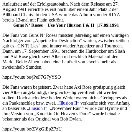
Anlaufzeit auf der Erfolgsautobahn. Nach dem Release am 27.
August 1991 erreichte es erst nach über einem Jahr Platz 2 der
Billboard Charts. In den USA wurde das Album von der RIAA
bereits 13-mal mit Platin gekrönt.
Guns N‘ Roses – Use Your Illusion I & II |17.09.1991
Die Fans von Guns N‘ Roses mussten jahrelang auf einen würdigen
Nachfolger von „Appetite for Destruction“ warten; zwischenzeitlich
gab es „GN’R Lies“ und immer wieder Appetizer und Tourneen.
Dann, am 17. September 1991, brachten die Hardrocker um Slash
und Axl Rose gleich zwei Alben mit reichlich Material auf den
Markt. Beide Alben haben eine Laufzeit von jeweils mehr als
zweieinhalb Stunden.
https://youtu.be/jPeF7G7yYSQ
Die Fans waren begeistert. Zwar hatte Axl Rose großspurig gleich
vier Alben angekündigt, die gleichzeitig veröffentlicht werden
sollten. Doch auch diese beiden Werke waren nichts Geringeres als
ein Paukenschlag bzw. zwei. „
Illusion II“
verkaufte sich von Anfang
an besser als
„Illusion I“
. „November Rain“ wurde zur Hymne und
ihre Version von „Knockin On Heaven’s Door“ wurde beinahe
bekannter als das Original von Bob Dylan.
https://youtu.be/ZVgGlEpZ7zU