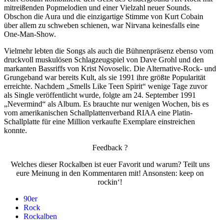
mitreißenden Popmelodien und einer Vielzahl neuer Sounds.
Obschon die Aura und die einzigartige Stimme von Kurt Cobain
über allem zu schweben schienen, war Nirvana keinesfalls eine
One-Man-Show.
Vielmehr lebten die Songs als auch die Bühnenpräsenz ebenso vom
druckvoll muskulösen Schlagzeugspiel von Dave Grohl und den
markanten Bassriffs von Krist Novoselic. Die Alternative-Rock- und
Grungeband war bereits Kult, als sie 1991 ihre größte Popularität
erreichte. Nachdem „Smells Like Teen Spirit“ wenige Tage zuvor
als Single veröffentlicht wurde, folgte am 24. September 1991
„Nevermind“ als Album. Es brauchte nur wenigen Wochen, bis es
vom amerikanischen Schallplattenverband RIAA eine Platin-
Schallplatte für eine Million verkaufte Exemplare einstreichen
konnte.
Feedback ?
Welches dieser Rockalben ist euer Favorit und warum? Teilt uns
eure Meinung in den Kommentaren mit! Ansonsten: keep on
rockin‘!
90er
Rock
Rockalben