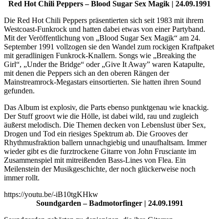
Red Hot Chili Peppers – Blood Sugar Sex Magik | 24.09.1991
Die Red Hot Chili Peppers präsentierten sich seit 1983 mit ihrem
Westcoast-Funkrock und hatten dabei etwas von einer Partyband.
Mit der Veröffentlichung von „Blood Sugar Sex Magik“ am 24.
September 1991 vollzogen sie den Wandel zum rockigen Kraftpaket
mit geradlinigen Funkrock-Knallern. Songs wie „Breaking the
Girl“, „Under the Bridge“ oder „Give It Away” waren Katapulte,
mit denen die Peppers sich an den oberen Rängen der
Mainstreamrock-Megastars einsortierten. Sie hatten ihren Sound
gefunden.
Das Album ist explosiv, die Parts ebenso punktgenau wie knackig.
Der Stuff groovt wie die Hölle, ist dabei wild, rau und zugleich
äußerst melodisch. Die Themen decken von Lebenslust über Sex,
Drogen und Tod ein riesiges Spektrum ab. Die Grooves der
Rhythmusfraktion ballern unnachgiebig und unaufhaltsam. Immer
wieder gibt es die furztrockene Gitarre von John Frusciante im
Zusammenspiel mit mitreißenden Bass-Lines von Flea. Ein
Meilenstein der Musikgeschichte, der noch glückerweise noch
immer rollt.
https://youtu.be/-iB10tgKHkw
Soundgarden – Badmotorfinger | 24.09.1991