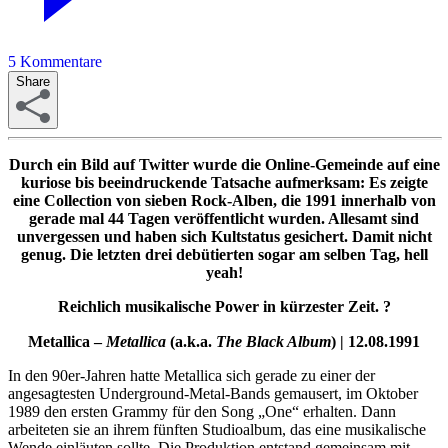
5
Kommentare
Share
Durch ein Bild auf Twitter wurde die Online-Gemeinde auf eine
kuriose bis beeindruckende Tatsache aufmerksam: Es zeigte
eine Collection von sieben Rock-Alben, die 1991 innerhalb von
gerade mal 44 Tagen veröffentlicht wurden. Allesamt sind
unvergessen und haben sich Kultstatus gesichert. Damit nicht
genug. Die letzten drei debütierten sogar am selben Tag, hell
yeah!
Reichlich musikalische Power in kürzester Zeit. ?
Metallica –
Metallica
(a.k.a.
The Black Album
) | 12.08.1991
In den 90er-Jahren hatte Metallica sich gerade zu einer der
angesagtesten Underground-Metal-Bands gemausert, im Oktober
1989 den ersten Grammy für den Song „One“ erhalten. Dann
arbeiteten sie an ihrem fünften Studioalbum, das eine musikalische
Wende einläuten sollte. Die Produktion entstand gemeinsam mit