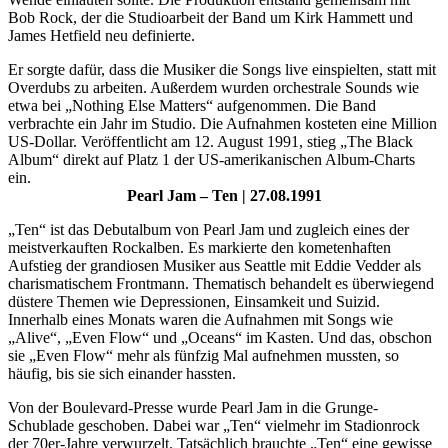
Bob Rock, der die Studioarbeit der Band um Kirk Hammett und
James Hetfield neu definierte.
Er sorgte dafür, dass die Musiker die Songs live einspielten, statt mit
Overdubs zu arbeiten. Außerdem wurden orchestrale Sounds wie
etwa bei „Nothing Else Matters“ aufgenommen. Die Band
verbrachte ein Jahr im Studio. Die Aufnahmen kosteten eine Million
US-Dollar. Veröffentlicht am 12. August 1991, stieg „The Black
Album“ direkt auf Platz 1 der US-amerikanischen Album-Charts
ein.
Pearl Jam – Ten | 27.08.1991
„Ten“ ist das Debutalbum von Pearl Jam und zugleich eines der
meistverkauften Rockalben. Es markierte den kometenhaften
Aufstieg der grandiosen Musiker aus Seattle mit Eddie Vedder als
charismatischem Frontmann. Thematisch behandelt es überwiegend
düstere Themen wie Depressionen, Einsamkeit und Suizid.
Innerhalb eines Monats waren die Aufnahmen mit Songs wie
„Alive“, „Even Flow“ und „Oceans“ im Kasten. Und das, obschon
sie „Even Flow“ mehr als fünfzig Mal aufnehmen mussten, so
häufig, bis sie sich einander hassten.
Von der Boulevard-Presse wurde Pearl Jam in die Grunge-
Schublade geschoben. Dabei war „Ten“ vielmehr im Stadionrock
der 70er-Jahre verwurzelt. Tatsächlich brauchte „Ten“ eine gewisse