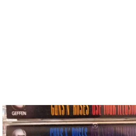
7 legendäre Rock-Alben aus den 90ern
... die innerhalb von 44 Tagen veröffentlicht wurden. Lest hier
mehr!