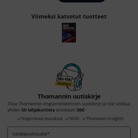
Viimeksi katsotut tuotteet
Thomannin uutiskirje
Tilaa Thomannin englanninkielinen uutiskirje ja voit voittaa
yhden
50 lahjakortista
arvoltaan
50€
!
Inspiroivia osuuksia
diilit
Thomann Insights
Sahköpostiosoite
*