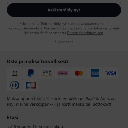
Rekisteröidy nyt
Klikkaamalla 'Rekisteröidy nyt' suostut vastaanottamaan
sähköpostimainoksia. Voit peruuttaa tilauksen milloin tahansa. Löydät
lisätietoa tästä osoitteesta
Datenschutzhinweisen
.
* Vaaditaan
Osta ja maksa turvallisesti
Maksutapana toimii Tilisiirto ennakkoon, PayPal, Amazon
Pay,
Klarna Verkkopankki- ja korttimaksu
tai luottokortti.
Etusi
3 vuoden Thomann-takuu