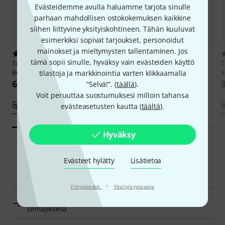
Evästeidemme avulla haluamme tarjota sinulle
parhaan mahdollisen ostokokemuksen kaikkine
siihen liittyvine yksityiskohtineen. Tähän kuuluvat
esimerkiksi sopivat tarjoukset, personoidut
mainokset ja mieltymysten tallentaminen. Jos
12
1
tämä sopii sinulle, hyväksy vain evästeiden käyttö
Tutorial Experts
Hands On
Tutorial Experts
Logic Pro - das
T
Behringer Wing
Videotraining
8
tilastoja ja markkinointia varten klikkaamalla
66 €
66 €
”Selvä!”. (
täällä
).
Voit peruuttaa suostumuksesi milloin tahansa
Vertaile
Vertaile
evästeasetusten kautta (
täältä
).
Hyväksy
Evästeet hylätty
Lisätietoa
Smart Navigator
·
Yritystiedot
Yksityisyyssuoja
Tutorial Experts DVD:t ja videot studioon yhdellä
silmäyksellä