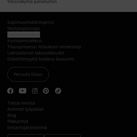
Yleisnäkymä palveluihin
Sopimusehdot
/
Imprint
Yksityisyyssuoja
Evästeasetukset
Kumoamisoikeus
Tilausprosessi /tilauksen viimeistely
Lakisääteiset takuuoikeudet
Esteettömyyttä koskeva lausunto
Peruuta tilaus
Tietoa meistä
Avoimet työpaikat
Blog
Pikkuilmot
ilmiantojärjestelmä