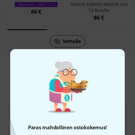
Tutorial Experts Ableton Live
TÄSMÄLLEEN TÄMÄ TUOTE
12 Bundle
66 €
86 €
Vertaile
Vertaile vaihtoehtoa
Paras mahdollinen ostokokemus!