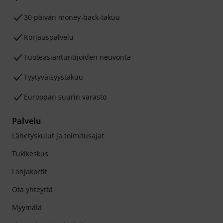
30 päivän money-back-takuu
Korjauspalvelu
Tuoteasiantuntijoiden neuvonta
Tyytyväisyystakuu
Euroopan suurin varasto
Palvelu
Lähetyskulut ja toimitusajat
Tukikeskus
Lahjakortit
Ota yhteyttä
Myymälä