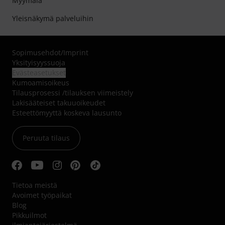
Myymälä
Yleisnäkymä palveluihin
Sopimusehdot
/
Imprint
Yksityisyyssuoja
Evästeasetukset
Kumoamisoikeus
Tilausprosessi /tilauksen viimeistely
Lakisääteiset takuuoikeudet
Esteettömyyttä koskeva lausunto
Peruuta tilaus
Tietoa meistä
Avoimet työpaikat
Blog
Pikkuilmot