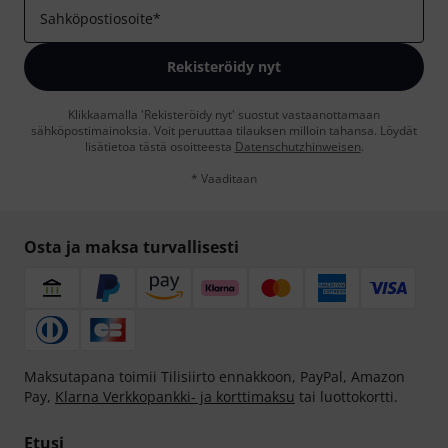
Sahköpostiosoite
*
Rekisteröidy nyt
Klikkaamalla 'Rekisteröidy nyt' suostut vastaanottamaan
sähköpostimainoksia. Voit peruuttaa tilauksen milloin tahansa. Löydät
lisätietoa tästä osoitteesta
Datenschutzhinweisen
.
* Vaaditaan
Osta ja maksa turvallisesti
Maksutapana toimii Tilisiirto ennakkoon, PayPal, Amazon
Pay,
Klarna Verkkopankki- ja korttimaksu
tai luottokortti.
Etusi