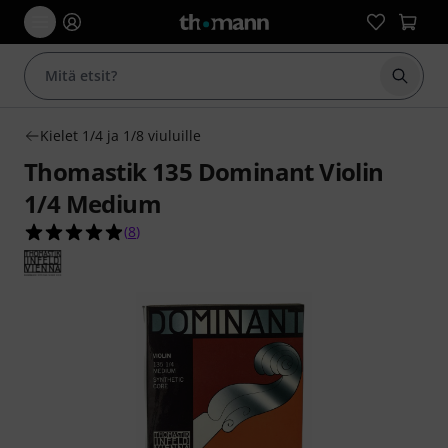
Aloita
Kielet 1/4 ja 1/8 viuluille
Thomastik 135 Dominant Violin
1/4 Medium
4.9 tähteä viidestä yhteensä 8 asiakasarvostelus
(
8
)