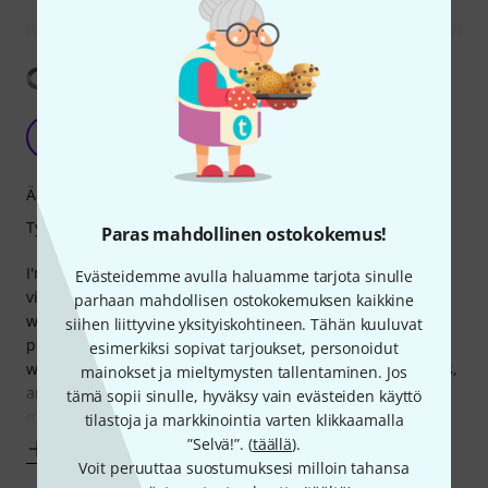
Näytä käännös
Thomastik Dominant Violin 1/4 medium
P
pawela 08.07.2017
Ääni
Työnjälki
Paras mahdollinen ostokokemus!
I'm very satisfied with the strings that made my daughter's
Evästeidemme avulla haluamme tarjota sinulle
violin (Thomann Classic) sound much, much better than
parhaan mahdollisen ostokokemuksen kaikkine
with the stock strings. Even her teacher made several
siihen liittyvine yksityiskohtineen. Tähän kuuluvat
positive comments about the violin, unaware that strings
esimerkiksi sopivat tarjoukset, personoidut
were changed. Strings are thicker than standard steel ones,
mainokset ja mieltymysten tallentaminen. Jos
and thus more friendly for little fingers. With the violin
tämä sopii sinulle, hyväksy vain evästeiden käyttö
mentioned above, I had a
tilastoja ja markkinointia varten klikkaamalla
”Selvä!”. (
täällä
).
Näytä enemmän
Voit peruuttaa suostumuksesi milloin tahansa