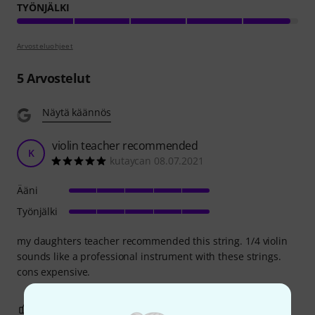
TYÖNJÄLKI
Arvosteluohjeet
5
Arvostelut
Näytä käännös
violin teacher recommended
K
kutaycan 08.07.2021
Ääni
Työnjälki
my daughters teacher recommended this string. 1/4 violin
sounds like a professional instrument with these strings.
cons expensive.
0
0
RAPORTOI ONGELMASTA