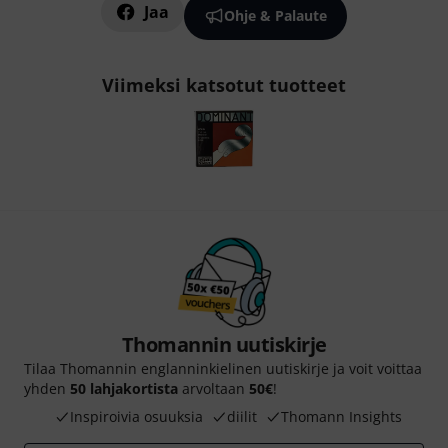
Jaa
Ohje & Palaute
Viimeksi katsotut tuotteet
Thomannin uutiskirje
Tilaa Thomannin englanninkielinen uutiskirje ja voit voittaa
yhden
50 lahjakortista
arvoltaan
50€
!
Inspiroivia osuuksia
diilit
Thomann Insights