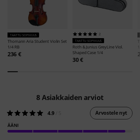
2
TAATTU SOPIVUUS
Thomann
Aria Student Violin Set
TAATTU SOPIVUUS
1/4 RB
Roth & Junius
GreyLine Viol.
1
Shaped Case 1/4
236 €
30 €
8
Asiakkaiden arviot
Arvostele nyt
4.9
/ 5
ÄÄNI