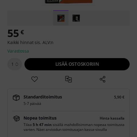
55
€
Kaikki hinnat sis. ALV:n
Varastossa
LISÄÄ OSTOSKORIIN
1
Standarditoimitus
5,90 €
5-7 päivää
Nopea toimitus
Hinta kassalla
Tilaa
5 h 47 min
sisällä mahdollisimman nopeaa toimitusta
varten. Näet arvioidun toimitusajan kassa-sivuilla