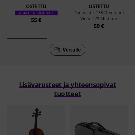
OSTETTU
OSTETTU
Thomastik 135 Dominant
P
TÄSMÄLLEEN TÄMÄ TUOTE
Violin 1/8 Medium
55 €
59 €
Vertaile
Lisävarusteet ja yhteensopivat
tuotteet