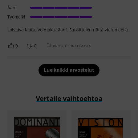
Ääni
Työnjälki
Loistava laatu. Voimakas ääni. Suosittelen näitä viulunkieliä.
0
0
RAPORTOI ONGELMASTA
Lue kaikki arvostelut
Vertaile vaihtoehtoa