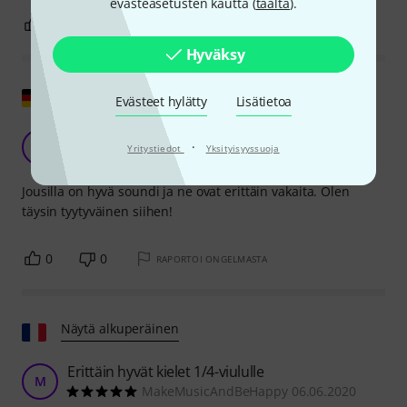
evästeasetusten kautta (
täältä
).
0
0
RAPORTOI ONGELMASTA
Hyväksy
Näytä alkuperäinen
Evästeet hylätty
Lisätietoa
Hienot jouset
·
AZ
Yritystiedot
Yksityisyyssuoja
Antje Z. 13.10.2012
Jousilla on hyvä soundi ja ne ovat erittäin vakaita. Olen
täysin tyytyväinen siihen!
0
0
RAPORTOI ONGELMASTA
Näytä alkuperäinen
Erittäin hyvät kielet 1/4-viululle
M
MakeMusicAndBeHappy 06.06.2020