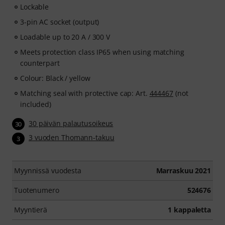
Lockable
3-pin AC socket (output)
Loadable up to 20 A / 300 V
Meets protection class IP65 when using matching
counterpart
Colour: Black / yellow
Matching seal with protective cap: Art.
444467
(not
included)
30 päivän palautusoikeus
30
3 vuoden Thomann-takuu
3
Myynnissä vuodesta
Marraskuu 2021
Tuotenumero
524676
Myyntierä
1 kappaletta