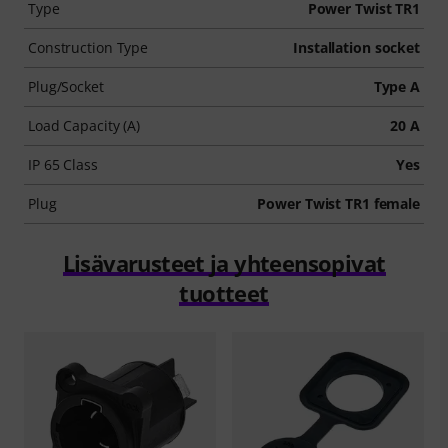
Type
Power Twist TR1
Construction Type
Installation socket
Plug/Socket
Type A
Load Capacity (A)
20 A
IP 65 Class
Yes
Plug
Power Twist TR1 female
Lisävarusteet ja yhteensopivat
tuotteet