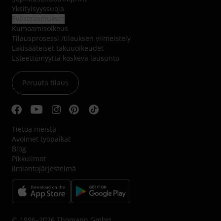
Yksityisyyssuoja
Evästeasetukset
Kumoamisoikeus
Tilausprosessi /tilauksen viimeistely
Lakisääteiset takuuoikeudet
Esteettömyyttä koskeva lausunto
Peruuta tilaus
Tietoa meistä
Avoimet työpaikat
Blog
Pikkuilmot
ilmiantojärjestelmä
© 1996–2026 Thomann GmbH.