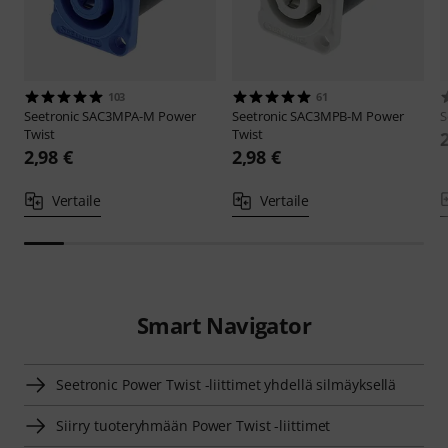
103
61
Seetronic
SAC3MPA-M Power
Seetronic
SAC3MPB-M Power
S
Twist
Twist
2,98 €
2,98 €
Vertaile
Vertaile
Smart Navigator
Seetronic Power Twist -liittimet yhdellä silmäyksellä
Siirry tuoteryhmään Power Twist -liittimet