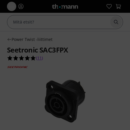
Aloita
Power Twist -liittimet
Seetronic SAC3FPX
4.9 tähteä viidestä yhteensä 11 asiakasarvostelu
(
11
)