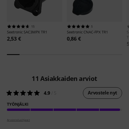
15
5
Seetronic
SAC3MPX TR1
Seetronic
CNAC-FPX TR1
S
T
2,53 €
0,86 €
11
Asiakkaiden arviot
Arvostele nyt
4.9
/ 5
TYÖNJÄLKI
Arvosteluohjeet