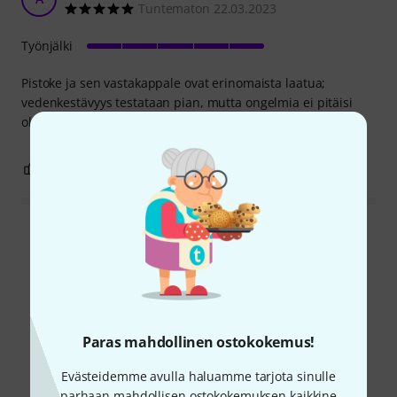
Tuntematon 22.03.2023
Työnjälki
Pistoke ja sen vastakappale ovat erinomaista laatua;
vedenkestävyys testataan pian, mutta ongelmia ei pitäisi
olla. Hyvin suunniteltu ja käytännöllinen liitin.
0
0
RAPORTOI ONGELMASTA
Lue kaikki arvostelut
Tiesitkö?
Paras mahdollinen ostokokemus!
Kaikki
Ladattavat tiedostot
Evästeidemme avulla haluamme tarjota sinulle
parhaan mahdollisen ostokokemuksen kaikkine