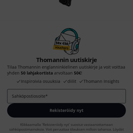
Thomannin uutiskirje
Tilaa Thomannin englanninkielinen uutiskirje ja voit voittaa
yhden
50 lahjakortista
arvoltaan
50€
!
Inspiroivia osuuksia
diilit
Thomann Insights
Sahköpostiosoite
*
Rekisteröidy nyt
Klikkaamalla 'Rekisteröidy nyt' suostut vastaanottamaan
sähköpostimainoksia. Voit peruuttaa tilauksen milloin tahansa. Löydät