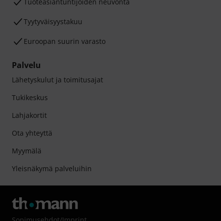
Tuoteasiantuntijoiden neuvonta
Tyytyväisyystakuu
Euroopan suurin varasto
Palvelu
Lähetyskulut ja toimitusajat
Tukikeskus
Lahjakortit
Ota yhteyttä
Myymälä
Yleisnäkymä palveluihin
Sopimusehdot
/
Imprint