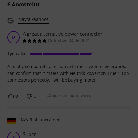
6
Arvostelut
Näytä käännös
A great alternative power connector.
D
Definitive 24.06.2022
Työnjälki
A totally compatible alternative to more expensive brands. I
can confirm that it mates with Neutrik Powercon True 1 Top
connectors perfectly. I will be buying more!
0
0
RAPORTOI ONGELMASTA
Näytä alkuperäinen
Super
A