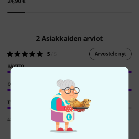
24,90 €
2
Asiakkaiden arviot
Arvostele nyt
5
/ 5
KÄYTTÖ
OMINAISUUDET
TYÖNJÄLKI
Arvosteluohjeet