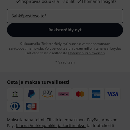
Inspiroivia osuuksia
diilit
Thomann Insights
Sahköpostiosoite
*
Rekisteröidy nyt
Klikkaamalla 'Rekisteröidy nyt' suostut vastaanottamaan
sähköpostimainoksia. Voit peruuttaa tilauksen milloin tahansa. Löydät
lisätietoa tästä osoitteesta
Datenschutzhinweisen
.
* Vaaditaan
Osta ja maksa turvallisesti
Maksutapana toimii Tilisiirto ennakkoon, PayPal, Amazon
Pay,
Klarna Verkkopankki- ja korttimaksu
tai luottokortti.