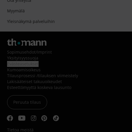
Ota yhteyttä
Myymälä
Yleisnäkymä palveluihin
Sopimusehdot
/
Imprint
Yksityisyyssuoja
Evästeasetukset
Kumoamisoikeus
Tilausprosessi /tilauksen viimeistely
Lakisääteiset takuuoikeudet
Esteettömyyttä koskeva lausunto
Peruuta tilaus
Tietoa meistä