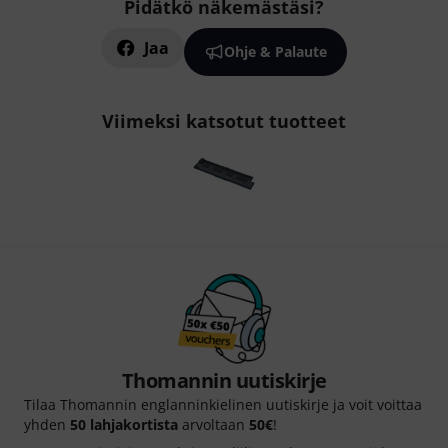
Pidätkö näkemästäsi?
Jaa
Ohje & Palaute
Viimeksi katsotut tuotteet
Thomannin uutiskirje
Tilaa Thomannin englanninkielinen uutiskirje ja voit voittaa
yhden
50 lahjakortista
arvoltaan
50€
!