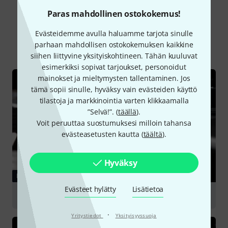
Paras mahdollinen ostokokemus!
Tiesitkö?
Evästeidemme avulla haluamme tarjota sinulle
Kaikki
Nettiopas
parhaan mahdollisen ostokokemuksen kaikkine
siihen liittyvine yksityiskohtineen. Tähän kuuluvat
esimerkiksi sopivat tarjoukset, personoidut
mainokset ja mieltymysten tallentaminen. Jos
tämä sopii sinulle, hyväksy vain evästeiden käyttö
tilastoja ja markkinointia varten klikkaamalla
”Selvä!”. (
täällä
).
Voit peruuttaa suostumuksesi milloin tahansa
evästeasetusten kautta (
täältä
).
Hyväksy
NETTIOPAS
Evästeet hylätty
Lisätietoa
Master Keyboards
·
Yritystiedot
Yksityisyyssuoja