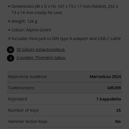
Dimensions (W x D x H): 147 x 73 x 17 mm (folded), 292 x
73 x 14 mm (ready for use)
Weight: 126 g
Colour: Alpine Green
Includes mini-jack to DIN type A adapter and USB-C cable
30 päivän palautusoikeus
30
3 vuoden Thomann-takuu
3
Myynnissä vuodesta
Marraskuu 2024
Tuotenumero
605309
Myyntierä
1 kappaletta
Number of Keys
25
Hammer Action Keys
No