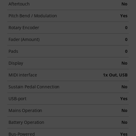
Aftertouch
No
Pitch Bend / Modulation
Yes
Rotary Encoder
0
Fader (Amount)
0
Pads
0
Display
No
MIDI interface
1x Out, USB
Sustain Pedal Connection
No
USB-port
Yes
Mains Operation
No
Battery Operation
No
Bus-Powered
Yes