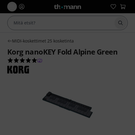
Aloita
MIDI-koskettimet 25 kosketinta
Korg nanoKEY Fold Alpine Green
5.0 tähteä viidestä yhteensä 2 asiakasarvostelus
(
2
)