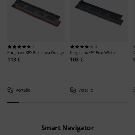
3
3
Korg
nanoKEY Fold Lava Orange
Korg
nanoKEY Fold White
K
113 €
103 €
Vertaile
Vertaile
Smart Navigator