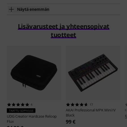
Näytä enemmän
Lisävarusteet ja yhteensopivat
tuotteet
4
17
AKAI Professional
MPK Mini IV
K
TAATTU SOPIVUUS
Black
UDG
Creator Hardcase Reloop
99 €
Flux