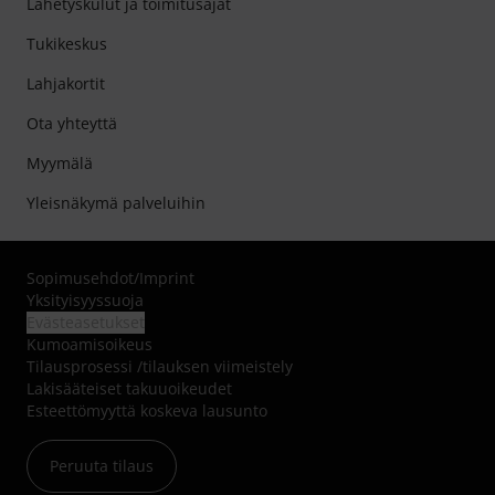
Lähetyskulut ja toimitusajat
Tukikeskus
Lahjakortit
Ota yhteyttä
Myymälä
Yleisnäkymä palveluihin
Sopimusehdot
/
Imprint
Yksityisyyssuoja
Evästeasetukset
Kumoamisoikeus
Tilausprosessi /tilauksen viimeistely
Lakisääteiset takuuoikeudet
Esteettömyyttä koskeva lausunto
Peruuta tilaus