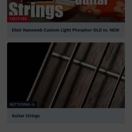
YOUTUBE
Elixir Nanoweb Custom Light Phosphor OLD vs. NEW
play
NETTIOPAS
Guitar Strings