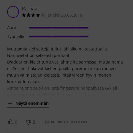
Parhaat
J
Janekki 23.06.2018
Ääni
Työnjälki
Muutamia kielisettejä tullut lähiaikoina testattua ja
Nanowebit on selkeästi parhaat.
D'addarion kielet tuntuvat jähmeiltä sormissa, mutta nämä
ei. Sormet liukuvat kielien päällä paremmin kun monen
muun valmistajan kielessä. Pitää vireen hyvin monen
kuukauden ajan.
Ainoa huono puoli on, että fingestyle näppäilyssä G-kieli
alkaa kuukauden jälkeen hieman
Näytä enemmän
0
2
RAPORTOI ONGELMASTA