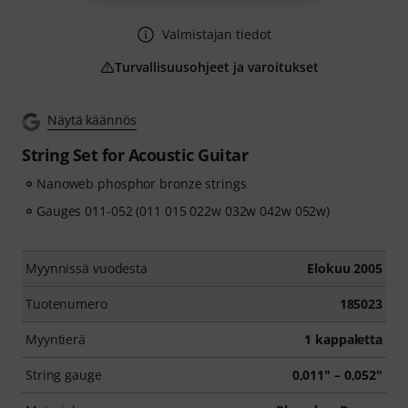
Valmistajan tiedot
Turvallisuusohjeet ja varoitukset
Näytä käännös
String Set for Acoustic Guitar
Nanoweb phosphor bronze strings
Gauges 011-052 (011 015 022w 032w 042w 052w)
Myynnissä vuodesta
Elokuu 2005
Tuotenumero
185023
Myyntierä
1 kappaletta
String gauge
0,011" – 0,052"