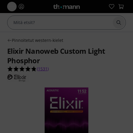
Aloita
Pinnoitetut western-kielet
Elixir Nanoweb Custom Light
Phosphor
4.8 tähteä viidestä yhteensä 1531 asiakasarvost
(
1531
)