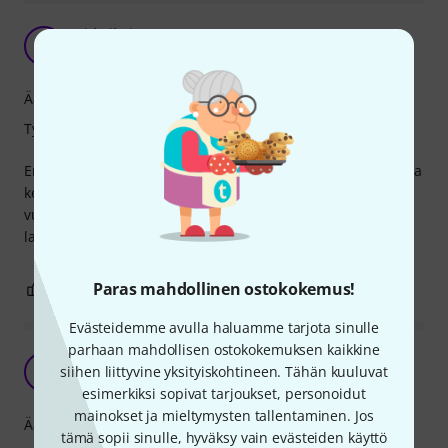
Pitkäikäiset
T
Trubaduuri 13.12.2017
Ääni
Työnjälki
En ole käyttänyt muita kieliä enää vuosiin. Loistava soundi ja
kestävyys, yhtään en ole saanut poikki viimeiseen 10
vuoteen. Vaihdan uusiin ehkä kerran vuodessa. Tasainen
laatu ja hyvin soi.
Paras mahdollinen ostokokemus!
0
0
RAPORTOI ONGELMASTA
Evästeidemme avulla haluamme tarjota sinulle
parhaan mahdollisen ostokokemuksen kaikkine
Great sound and feel
siihen liittyvine yksityiskohtineen. Tähän kuuluvat
A
Antti-78 01.12.2024
esimerkiksi sopivat tarjoukset, personoidut
mainokset ja mieltymysten tallentaminen. Jos
Ääni
tämä sopii sinulle, hyväksy vain evästeiden käyttö