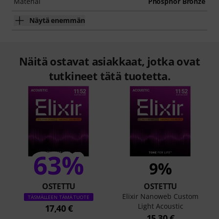
Material
Phosphor Bronze
Näytä enemmän
Näitä ostavat asiakkaat, jotka ovat
tutkineet tätä tuotetta.
63%
9%
OSTETTU
OSTETTU
Elixir Nanoweb Custom
TÄSMÄLLEEN TÄMÄ TUOTE
Light Acoustic
17,40 €
15,30 €