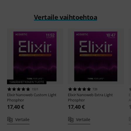
Vertaile vaihtoehtoa
TÄMÄNHETKINEN TUOTE
1531
728
Elixir
Nanoweb Custom Light
Elixir
Nanoweb Extra Light
E
Phosphor
Phosphor
A
17,40 €
17,40 €
Vertaile
Vertaile