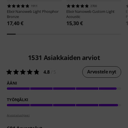
1911
2700
Elixir
Nanoweb Light Phosphor
Elixir
Nanoweb Custom Light
E
Bronze
Acoustic
P
17,40 €
15,30 €
1531
Asiakkaiden arviot
Arvostele nyt
4.8
/ 5
ÄÄNI
TYÖNJÄLKI
Arvosteluohjeet