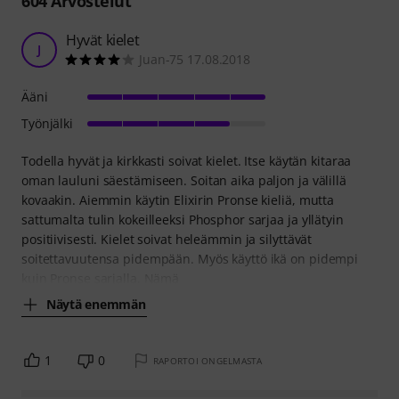
604
Arvostelut
Hyvät kielet
J
Juan-75 17.08.2018
Ääni
Työnjälki
Todella hyvät ja kirkkasti soivat kielet. Itse käytän kitaraa
oman lauluni säestämiseen. Soitan aika paljon ja välillä
kovaakin. Aiemmin käytin Elixirin Pronse kieliä, mutta
sattumalta tulin kokeilleeksi Phosphor sarjaa ja yllätyin
positiivisesti. Kielet soivat heleämmin ja silyttävät
soitettavuutensa pidempään. Myös käyttö ikä on pidempi
kuin Pronse sarjalla. Nämä
Näytä enemmän
1
0
RAPORTOI ONGELMASTA