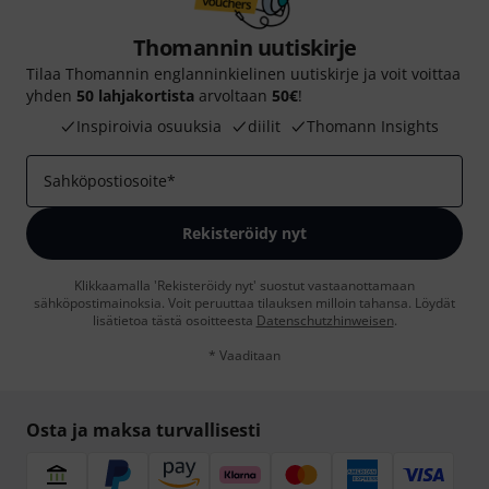
Thomannin uutiskirje
Tilaa Thomannin englanninkielinen uutiskirje ja voit voittaa
yhden
50 lahjakortista
arvoltaan
50€
!
Inspiroivia osuuksia
diilit
Thomann Insights
Sahköpostiosoite
*
Rekisteröidy nyt
Klikkaamalla 'Rekisteröidy nyt' suostut vastaanottamaan
sähköpostimainoksia. Voit peruuttaa tilauksen milloin tahansa. Löydät
lisätietoa tästä osoitteesta
Datenschutzhinweisen
.
* Vaaditaan
Osta ja maksa turvallisesti