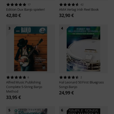
17
42
Edition Dux
Banjo spielen!
AMA Verlag
Irish Reel Book
42,80 €
32,90 €
3
4
6
2
Alfred Music Publishing
Hal Leonard
50 First Bluegrass
Complete 5-String Banjo
Songs Banjo
Method
24,99 €
33,95 €
5
6