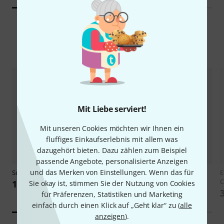
Newcomer
Mit Liebe serviert!
Mit unseren Cookies möchten wir Ihnen ein
fluffiges Einkaufserlebnis mit allem was
dazugehört bieten. Dazu zählen zum Beispiel
passende Angebote, personalisierte Anzeigen
und das Merken von Einstellungen. Wenn das für
Schott
Schumann for Guitar
Edition Chanterelle
Bach Six
E
Cello Suites
C
18,50 €
Sie okay ist, stimmen Sie der Nutzung von Cookies
33,50 €
für Präferenzen, Statistiken und Marketing
einfach durch einen Klick auf „Geht klar“ zu (
alle
anzeigen
).