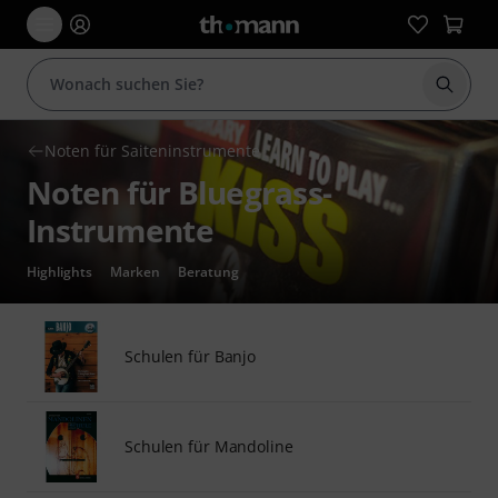
Suche 
Noten für Saiteninstrumente
Noten für Bluegrass-
Instrumente
Highlights
Marken
Beratung
Schulen für Banjo
Schulen für Mandoline