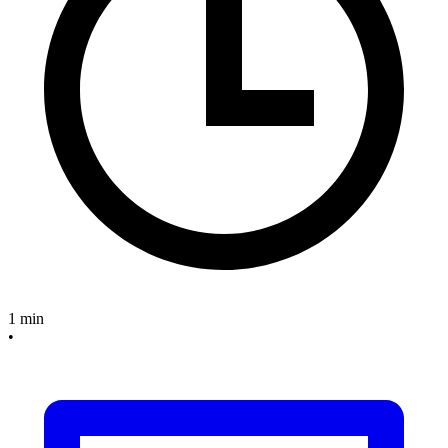
1 min
•