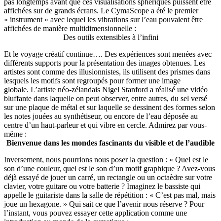
pas longtemps avant que ces visualisations sphériques puissent être
affichées sur de grands écrans. Le CymaScope a été le premier
« instrument » avec lequel les vibrations sur l’eau pouvaient être
affichées de manière multidimensionnelle :
Des outils extensibles à l’infini
Et le voyage créatif continue…. Des expériences sont menées avec
différents supports pour la présentation des images obtenues. Les
artistes sont comme des illusionnistes, ils utilisent des prismes dans
lesquels les motifs sont regroupés pour former une image
globale. L’artiste néo-zélandais Nigel Stanford a réalisé une vidéo
bluffante dans laquelle on peut observer, entre autres, du sel versé
sur une plaque de métal et sur laquelle se dessinent des formes selon
les notes jouées au synthétiseur, ou encore de l’eau déposée au
centre d’un haut-parleur et qui vibre en cercle. Admirez par vous-
même :
Bienvenue dans les mondes fascinants du visible et de l’audible
Inversement, nous pourrions nous poser la question : « Quel est le
son d’une couleur, quel est le son d’un motif graphique ? Avez-vous
déjà essayé de jouer un carré, un rectangle ou un octaèdre sur votre
clavier, votre guitare ou votre batterie ? Imaginez le bassiste qui
appelle le guitariste dans la salle de répétition : « C’est pas mal, mais
joue un hexagone. » Qui sait ce que l’avenir nous réserve ? Pour
l’instant, vous pouvez essayer cette application comme une