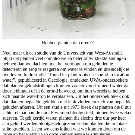
Hebben planten dan oren??
Nee, maar uit een studie van de Universiteit van West-Australië
blijkt dat planten veel complexere en beter ontwikkelde zintuigen
hebben dan we dachten, met het vermogen om geluiden te
detecteren en erop te reageren om water te vinden en uiteindelijk te
overleven. In de studie “Tuned in: plant roots use sound to location
water”, gepubliceerd in Oecologia, ontdekten UWA-onderzoekers
dat planten geluidstrillingen kunnen voelen van stromend water dat
door leidingen of in de grond beweegt, om hun wortels te helpen
zich naar de waterbron te verplaatsen. Uit het onderzoek bleek ook
dat planten bepaalde geluiden niet leuk vinden en zich van bepaalde
geluiden afkeren. Uit een studie uit 1973 bleek dat planten die 8 uur
achter elkaar aan de noot F werden blootgesteld, binnen twee weken
stierven. Tegelijkertijd waren planten die slechts drie uur per keer
aan geluid werden blootgesteld gezonder dan planten die in totale
stilte groeiden. Laten we eens kijken wat we kunnen doen om de
groei en het welzijn van onze kamerplanten te stimuleren!