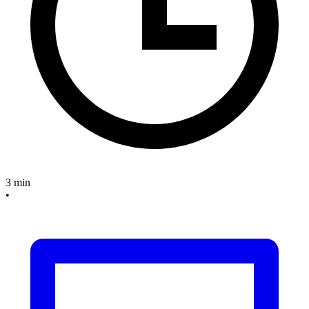
3 min
•