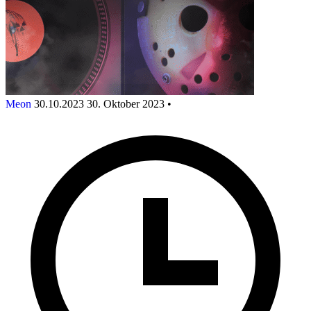
Meon
30.10.2023
30. Oktober 2023
•