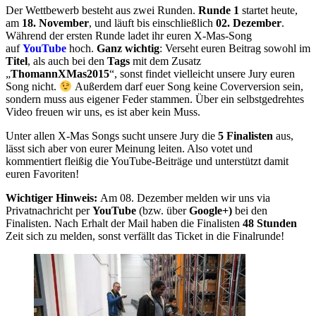
Der Wettbewerb besteht aus zwei Runden.
Runde 1
startet heute,
am
18. November
, und läuft bis einschließlich
02. Dezember
.
Während der ersten Runde ladet ihr euren X-Mas-Song
auf
YouTube
hoch.
Ganz wichtig
: Verseht euren Beitrag sowohl im
Titel
, als auch bei den
Tags
mit dem Zusatz
„
ThomannXMas2015
“, sonst findet vielleicht unsere Jury euren
Song nicht.
Außerdem darf euer Song keine Coverversion sein,
sondern muss aus eigener Feder stammen. Über ein selbstgedrehtes
Video freuen wir uns, es ist aber kein Muss.
Unter allen X-Mas Songs sucht unsere Jury die
5 Finalisten
aus,
lässt sich aber von eurer Meinung leiten. Also votet und
kommentiert fleißig die YouTube-Beiträge und unterstützt damit
euren Favoriten!
Wichtiger Hinweis:
Am 08. Dezember melden wir uns via
Privatnachricht per
YouTube
(bzw. über
Google+)
bei den
Finalisten. Nach Erhalt der Mail haben die Finalisten
48 Stunden
Zeit sich zu melden, sonst verfällt das Ticket in die Finalrunde!