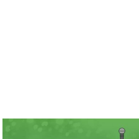
Thomann X-Mas Song Contest 2015
Steuert bei unserem Contest einen selbstkomponierten
Weihnachtssong bei und gewinnt eine All-Inclusive-VIP-Reise nach
Treppendorf und einen Shoppinggutschein von 500 Euro
obendrauf!