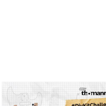
#DiyKitChallenge: Hier sind die Gewinner!
Update: Die Challenge ist beendet, hier stellen wir euch die
Gewinner vor!