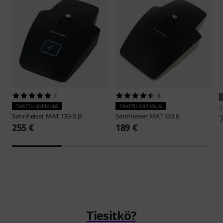
7
8
TAATTU SOPIVUUS
TAATTU SOPIVUUS
S
Sennheiser
MAT 133-S B
Sennheiser
MAT 133 B
255 €
189 €
Tiesitkö?