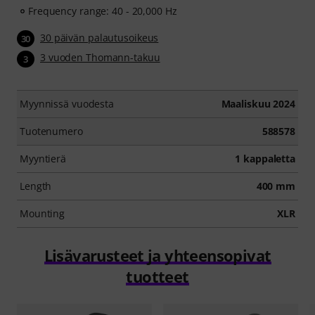
Frequency range: 40 - 20,000 Hz
30 päivän palautusoikeus
30
3 vuoden Thomann-takuu
3
Myynnissä vuodesta
Maaliskuu 2024
Tuotenumero
588578
Myyntierä
1 kappaletta
Length
400 mm
Mounting
XLR
Lisävarusteet ja yhteensopivat
tuotteet