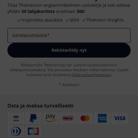
Tilaa Thomannin englanninkielinen uutiskirje ja voit voittaa
yhden
50 lahjakortista
arvoltaan
50€
!
Inspiroivia osuuksia
diilit
Thomann Insights
Sahköpostiosoite
*
Rekisteröidy nyt
Klikkaamalla 'Rekisteröidy nyt' suostut vastaanottamaan
sähköpostimainoksia. Voit peruuttaa tilauksen milloin tahansa. Löydät
lisätietoa tästä osoitteesta
Datenschutzhinweisen
.
* Vaaditaan
Osta ja maksa turvallisesti