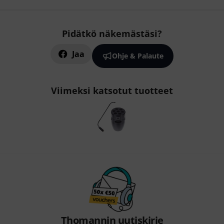
Pidätkö näkemästäsi?
Jaa
Ohje & Palaute
Viimeksi katsotut tuotteet
Thomannin uutiskirje