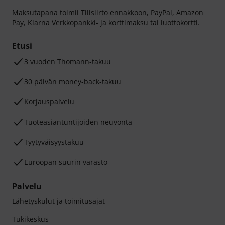
Maksutapana toimii Tilisiirto ennakkoon, PayPal, Amazon
Pay,
Klarna Verkkopankki- ja korttimaksu
tai luottokortti.
Etusi
3 vuoden Thomann-takuu
30 päivän money-back-takuu
Korjauspalvelu
Tuoteasiantuntijoiden neuvonta
Tyytyväisyystakuu
Euroopan suurin varasto
Palvelu
Lähetyskulut ja toimitusajat
Tukikeskus