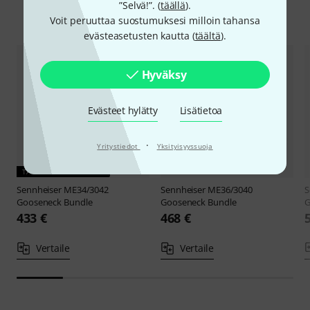
”Selvä!”. (
täällä
).
Vertaile vaihtoehtoa
Voit peruuttaa suostumuksesi milloin tahansa
evästeasetusten kautta (
täältä
).
Hyväksy
Evästeet hylätty
Lisätietoa
·
Yritystiedot
Yksityisyyssuoja
TÄMÄNHETKINEN TUOTE
Sennheiser
ME34/3042
Sennheiser
ME36/3040
S
Gooseneck Bundle
Gooseneck Bundle
G
433 €
468 €
Vertaile
Vertaile