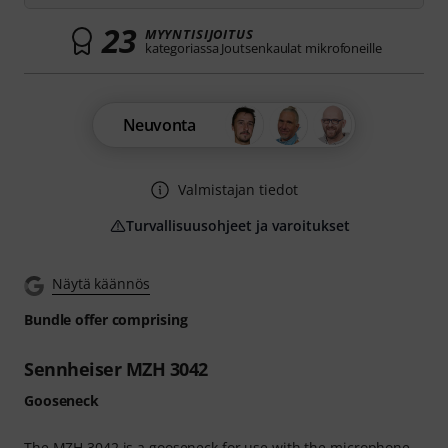
23
MYYNTISIJOITUS
kategoriassa Joutsenkaulat mikrofoneille
Neuvonta
Valmistajan tiedot
Turvallisuusohjeet ja varoitukset
Näytä käännös
Bundle offer comprising
Sennheiser MZH 3042
Gooseneck
The MZH 3042 is a gooseneck for use with the microphone