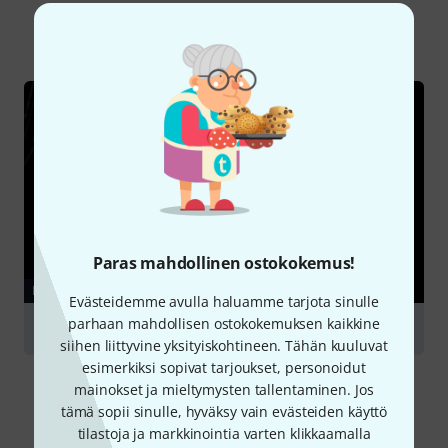
Kaikki
Nettiopas
Paras mahdollinen ostokokemus!
NETTIOPAS
Evästeidemme avulla haluamme tarjota sinulle
parhaan mahdollisen ostokokemuksen kaikkine
Microphone accessories
siihen liittyvine yksityiskohtineen. Tähän kuuluvat
esimerkiksi sopivat tarjoukset, personoidut
mainokset ja mieltymysten tallentaminen. Jos
tämä sopii sinulle, hyväksy vain evästeiden käyttö
tilastoja ja markkinointia varten klikkaamalla