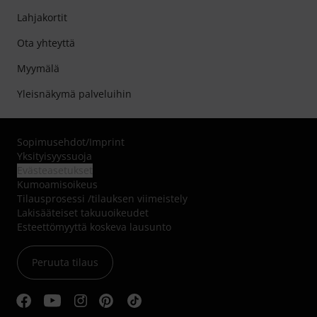
Lahjakortit
Ota yhteyttä
Myymälä
Yleisnäkymä palveluihin
Sopimusehdot
/
Imprint
Yksityisyyssuoja
Evästeasetukset
Kumoamisoikeus
Tilausprosessi /tilauksen viimeistely
Lakisääteiset takuuoikeudet
Esteettömyyttä koskeva lausunto
Peruuta tilaus