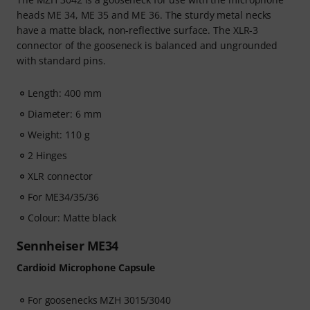
heads ME 34, ME 35 and ME 36. The sturdy metal necks
have a matte black, non-reflective surface. The XLR-3
connector of the gooseneck is balanced and ungrounded
with standard pins.
Length: 400 mm
Diameter: 6 mm
Weight: 110 g
2 Hinges
XLR connector
For ME34/35/36
Colour: Matte black
Sennheiser ME34
Cardioid Microphone Capsule
For goosenecks MZH 3015/3040