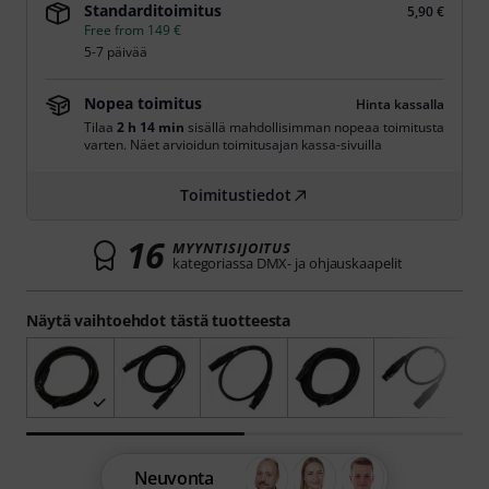
Standarditoimitus
5,90 €
Free from 149 €
5-7 päivää
Nopea toimitus
Hinta kassalla
Tilaa
2 h 14 min
sisällä mahdollisimman nopeaa toimitusta
varten. Näet arvioidun toimitusajan kassa-sivuilla
Toimitustiedot
16
MYYNTISIJOITUS
kategoriassa DMX- ja ohjauskaapelit
Näytä vaihtoehdot tästä tuotteesta
Neuvonta