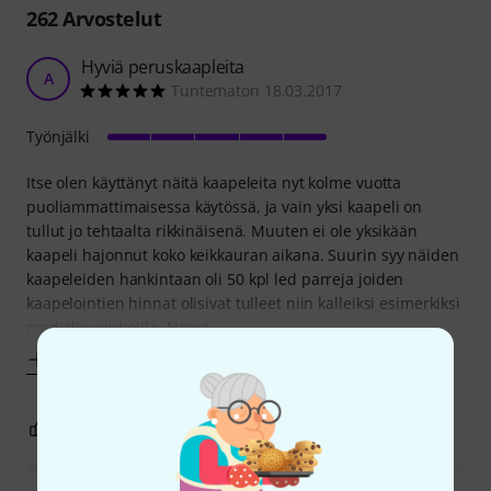
262
Arvostelut
Hyviä peruskaapleita
A
Tuntematon 18.03.2017
Työnjälki
Itse olen käyttänyt näitä kaapeleita nyt kolme vuotta
puoliammattimaisessa käytössä, ja vain yksi kaapeli on
tullut jo tehtaalta rikkinäisenä. Muuten ei ole yksikään
kaapeli hajonnut koko keikkauran aikana. Suurin syy näiden
kaapeleiden hankintaan oli 50 kpl led parreja joiden
kaapelointien hinnat olisivat tulleet niin kalleiksi esimerkiksi
cordialin piuhoilla. Nämä
Näytä enemmän
0
0
RAPORTOI ONGELMASTA