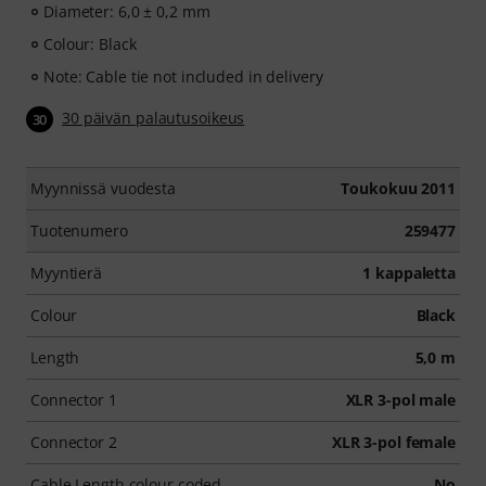
Diameter: 6,0 ± 0,2 mm
Colour: Black
Note: Cable tie not included in delivery
30 päivän palautusoikeus
30
Myynnissä vuodesta
Toukokuu 2011
Tuotenumero
259477
Myyntierä
1 kappaletta
Colour
Black
Length
5,0 m
Connector 1
XLR 3-pol male
Connector 2
XLR 3-pol female
Cable Length colour coded
No