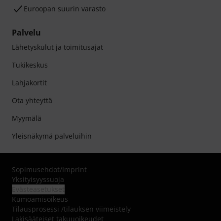
Euroopan suurin varasto
Palvelu
Lähetyskulut ja toimitusajat
Tukikeskus
Lahjakortit
Ota yhteyttä
Myymälä
Yleisnäkymä palveluihin
Sopimusehdot
/
Imprint
Yksityisyyssuoja
Evästeasetukset
Kumoamisoikeus
Tilausprosessi /tilauksen viimeistely
Lakisääteiset takuuoikeudet