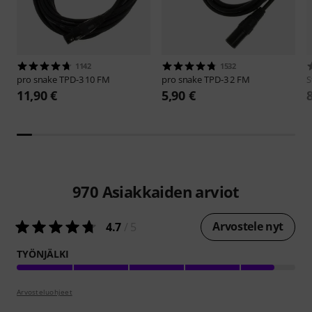
1142
1532
pro snake
TPD-3 10 FM
pro snake
TPD-3 2 FM
S
11,90 €
5,90 €
970
Asiakkaiden arviot
Arvostele nyt
4.7
/ 5
TYÖNJÄLKI
Arvosteluohjeet