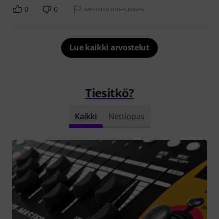
0
0
RAPORTOI ONGELMASTA
Lue kaikki arvostelut
Tiesitkö?
Kaikki
Nettiopas