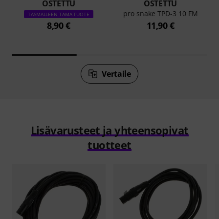
OSTETTU
OSTETTU
pro snake TPD-3 10 FM
TÄSMÄLLEEN TÄMÄ TUOTE
8,90 €
11,90 €
Vertaile
Lisävarusteet ja yhteensopivat
tuotteet