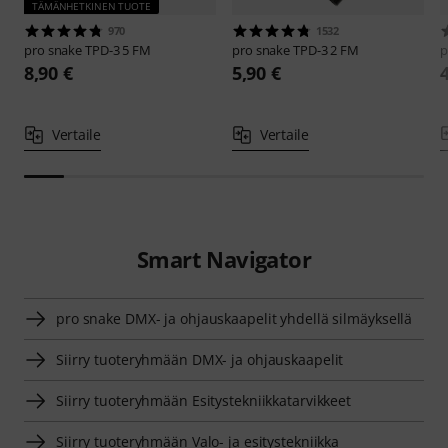
TÄMÄNHETKINEN TUOTE
970
1532
pro snake
TPD-3 5 FM
pro snake
TPD-3 2 FM
p
8,90 €
5,90 €
Vertaile
Vertaile
Smart Navigator
pro snake DMX- ja ohjauskaapelit yhdellä silmäyksellä
Siirry tuoteryhmään DMX- ja ohjauskaapelit
Siirry tuoteryhmään Esitystekniikkatarvikkeet
Siirry tuoteryhmään Valo- ja esitystekniikka