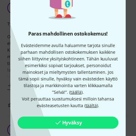
Pro snake TPD-3 5 FM
A
Tuntematon 03.01.2017
Työnjälki
Paras mahdollinen ostokokemus!
Ostin johdon, jotta voisin ohjata valojani, sillä luulin aluksi,
ettei valojen mukana tulisi valmiiksi tälläistä dmx-kaapelia.
Evästeidemme avulla haluamme tarjota sinulle
Kun avasin valot siellä olikin valmiiksi lyhyet dmx-kaapelit,
parhaan mahdollisen ostokokemuksen kaikkine
mutta ne tuntuivat aika heikko laatuisilta. Onneksi siis
siihen liittyvine yksityiskohtineen. Tähän kuuluvat
tilasin tälläisen kaapelin. Se on todella hyvä. Se on todella
esimerkiksi sopivat tarjoukset, personoidut
laadukkaan oloinen ja hinta/laatu suhde on erinomainen.
mainokset ja mieltymysten tallentaminen. Jos
Voin
tämä sopii sinulle, hyväksy vain evästeiden käyttö
tilastoja ja markkinointia varten klikkaamalla
Näytä enemmän
”Selvä!”. (
täällä
).
Voit peruuttaa suostumuksesi milloin tahansa
0
0
evästeasetusten kautta (
täältä
).
RAPORTOI ONGELMASTA
Hyväksy
Hyvä peruskaapeli
M
Matsku 25.07.2018