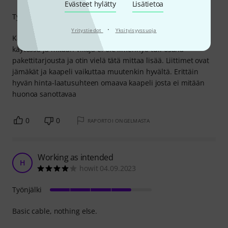
Evästeet hylätty
Lisätietoa
Työnjälki
·
Yritystiedot
Yksityisyyssuoja
Kaapelit ovat olleet nyt noin puolivuotta satunnaisessa
käytössä ja mitään vikoja ei ole ilmennyt. tuli osana
pakettitarjousta ja otin vielä tätä mittaa lisää. Liittimet ovat
jämäkät ja kaapeli vaikuttaa muutenkin hyvältä. Erittäin
hyvän hinta-laatusuhteen omaava kaapeli josta ei mitään
huonoa sanottavaa
0
0
RAPORTOI ONGELMASTA
Working as intended
H
howit 04.09.2023
Työnjälki
Basic cable, nothing else.