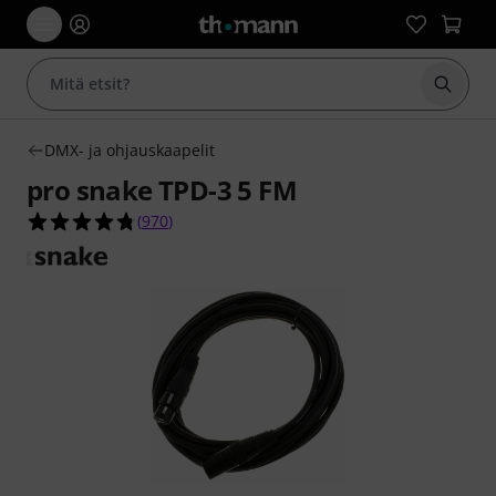
Aloita
DMX- ja ohjauskaapelit
pro snake TPD-3 5 FM
4.7 tähteä viidestä yhteensä 970 asiakasarvostel
(
970
)