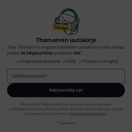
Thomannin uutiskirje
Tilaa Thomannin englanninkielinen uutiskirje ja voit voittaa
yhden
50 lahjakortista
arvoltaan
50€
!
Inspiroivia osuuksia
diilit
Thomann Insights
Sahköpostiosoite
*
Rekisteröidy nyt
Klikkaamalla 'Rekisteröidy nyt' suostut vastaanottamaan
sähköpostimainoksia. Voit peruuttaa tilauksen milloin tahansa. Löydät
lisätietoa tästä osoitteesta
Datenschutzhinweisen
.
* Vaaditaan