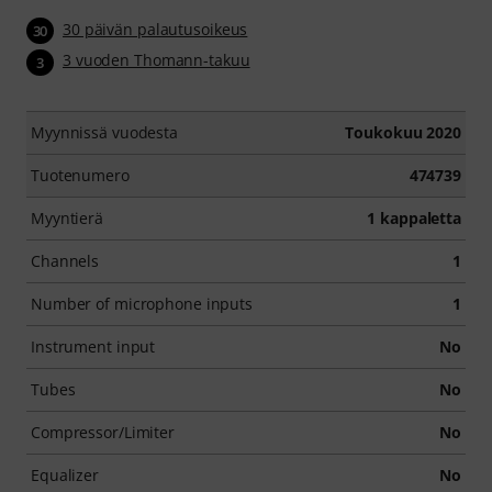
30 päivän palautusoikeus
30
3 vuoden Thomann-takuu
3
Myynnissä vuodesta
Toukokuu 2020
Tuotenumero
474739
Myyntierä
1 kappaletta
Channels
1
Number of microphone inputs
1
Instrument input
No
Tubes
No
Compressor/Limiter
No
Equalizer
No