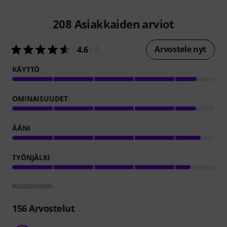
208
Asiakkaiden arviot
Arvostele nyt
4.6
/ 5
KÄYTTÖ
OMINAISUUDET
ÄÄNI
TYÖNJÄLKI
Arvosteluohjeet
156
Arvostelut