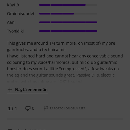
Käyttö
Ominaisuudet
Ääni
Työnjälki
This gives me around 1/4 turn more, on (most of) my pre
gain knobs, audio technica mic.
I have listened hard and cannot hear any conceivable sound
colouring to my voice/harmonica, but mic'd up guitar/mic
booster does sound a little "compressed", a few tweaks on
the eq and the guitar sounds great. Passive DI & electric
guitar, with this inline are "OK" too, but
Näytä enemmän
4
0
RAPORTOI ONGELMASTA