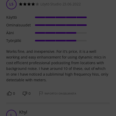
LS
Löytö Studio 23.06.2022
Käyttö
Ominaisuudet
Ääni
Työnjälki
Works fine, and inexpensive. For it's price, it is a well
working and easy enhancement for using dynamic mics in
cost efficient professional podcasting from locations with
background noise. I have around 10 of these, out of which
in one I have noticed a subliminal high frequency hiss, only
detectable with meters.
0
0
RAPORTOI ONGELMASTA
Khyl
L