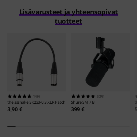
Lisävarusteet ja yhteensopivat
tuotteet
1426
2093
the sssnake
SK233-0,3 XLR Patch
Shure
SM 7 B
t
3,90 €
399 €