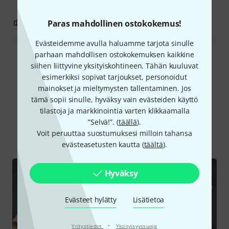
8
0
Paras mahdollinen ostokokemus!
RAPORTOI ONGELMASTA
Evästeidemme avulla haluamme tarjota sinulle
parhaan mahdollisen ostokokemuksen kaikkine
Lue kaikki arvostelut
siihen liittyvine yksityiskohtineen. Tähän kuuluvat
esimerkiksi sopivat tarjoukset, personoidut
mainokset ja mieltymysten tallentaminen. Jos
tämä sopii sinulle, hyväksy vain evästeiden käyttö
Tiesitkö?
tilastoja ja markkinointia varten klikkaamalla
”Selvä!”. (
täällä
).
Voit peruuttaa suostumuksesi milloin tahansa
Kaikki
videot
Nettiopas
evästeasetusten kautta (
täältä
).
Hyväksy
Evästeet hylätty
Lisätietoa
·
Yritystiedot
Yksityisyyssuoja