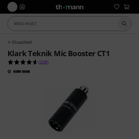
Aloita
Etuasteet
Klark Teknik Mic Booster CT1
4.6 tähteä viidestä yhteensä 208 asiakasarvostel
(
208
)