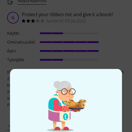
Näytä käännös
Protect your ribbon mic and give it a boost!
G
GuitarOil 03.04.2022
Käyttö
Ominaisuudet
Ääni
Työnjälki
EDIT: These are very prone to breaking. I have gone through
2 of them. The release switch for the XLR cable is what
tends to go. It is pretty scary when one of these is stuck
inside of a microphone worth 10x the CT1. Maybe invest in
something else. Also, just add an extra cable between the
mic and the CT1 if you are going to use it.
I was living in constant
Näytä enemmän