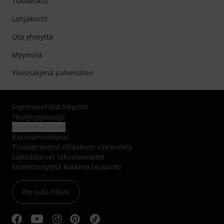
Tukikeskus
Lahjakortit
Ota yhteyttä
Myymälä
Yleisnäkymä palveluihin
Sopimusehdot
/
Imprint
Yksityisyyssuoja
Evästeasetukset
Kumoamisoikeus
Tilausprosessi /tilauksen viimeistely
Lakisääteiset takuuoikeudet
Esteettömyyttä koskeva lausunto
Peruuta tilaus