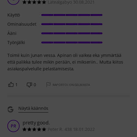
Latealgabyo 30.08.2021
Käyttö
Ominaisuudet
Ääni
Työnjälki
Toimii kuin junan vessa. Apinan oli vaikea eka ymmärtää
että palikka tulee mikin perään, ei mikseriin.. Mutta kiitos
asiakaspalvelulle pelastamisesta.
1
0
RAPORTOI ONGELMASTA
Näytä käännös
pretty good.
PR
Peter R. 438 18.01.2022