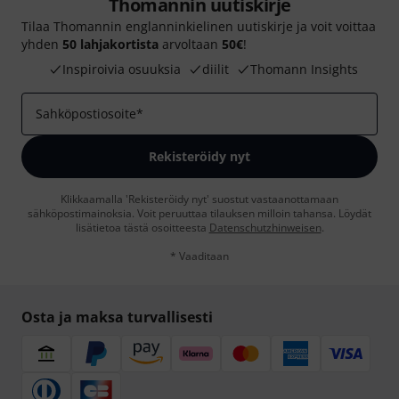
Thomannin uutiskirje
Tilaa Thomannin englanninkielinen uutiskirje ja voit voittaa
yhden
50 lahjakortista
arvoltaan
50€
!
Inspiroivia osuuksia
diilit
Thomann Insights
Sahköpostiosoite
*
Rekisteröidy nyt
Klikkaamalla 'Rekisteröidy nyt' suostut vastaanottamaan
sähköpostimainoksia. Voit peruuttaa tilauksen milloin tahansa. Löydät
lisätietoa tästä osoitteesta
Datenschutzhinweisen
.
* Vaaditaan
Osta ja maksa turvallisesti