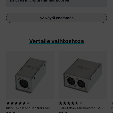
beloved mic with this mic booster
play
Näytä enemmän
Vertaile vaihtoehtoa
48
21
Klark Teknik
Mic Booster CM-1
Klark Teknik
Mic Booster CM-2
W