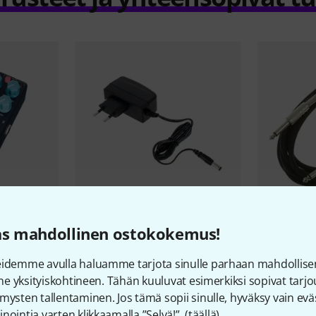
5293
as mahdollinen ostokokemus!
th
Thomann
NT 0910 AC/PSA
the sssnak
11,30 €
3,55 €
eidemme avulla haluamme tarjota sinulle parhaan mahdollise
vine yksityiskohtineen. Tähän kuuluvat esimerkiksi sopivat tar
mysten tallentaminen. Jos tämä sopii sinulle, hyväksy vain eväs
nointia varten klikkaamalla ”Selvä!”. (
täällä
).