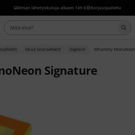
ilman lähetyskuluja alkaen 149 €
Korjauspalvelu
Aloi
soefektit
Muut kitaraefektit
Digitech
Whammy MonoNeon 
oNeon Signature
kasarvostelusta