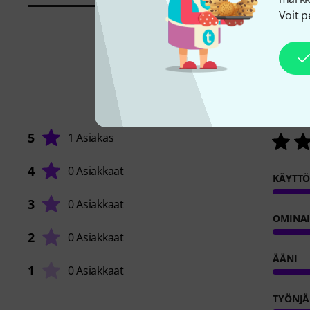
Voit p
5
1 Asiakas
4
0 Asiakkaat
KÄYTT
3
0 Asiakkaat
OMINA
2
0 Asiakkaat
ÄÄNI
1
0 Asiakkaat
TYÖNJÄ