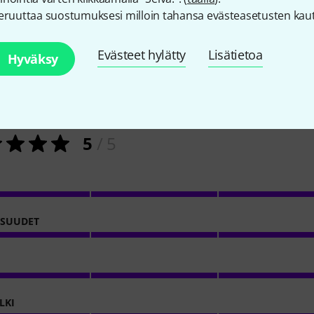
eruuttaa suostumuksesi milloin tahansa evästeasetusten kaut
Evästeet hylätty
Lisätietoa
Hyväksy
1
Asiakkaiden arviot
5
/ 5
Ö
ISUUDET
LKI