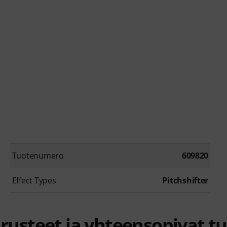
Tuotenumero
609820
Effect Types
Pitchshifter
rusteet ja yhteensopivat t