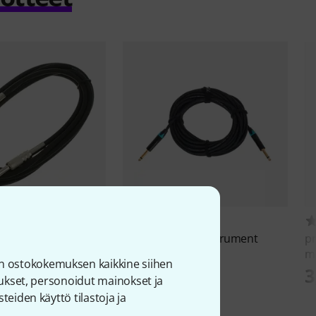
18010
17
e
IPP1030
pro snake
70th Instrument
p
Cable 10m
m
n ostokokemuksen kaikkine siihen
16,90 €
3
joukset, personoidut mainokset ja
teiden käyttö tilastoja ja