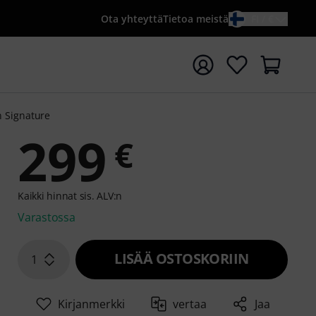
Ota yhteyttä
Tietoa meistä
FI / €
ta haku hakusanalla {searchTerm}
Signature
299
€
Kaikki hinnat sis. ALV:n
Varastossa
LISÄÄ OSTOSKORIIN
1
Kirjanmerkki
vertaa
Jaa