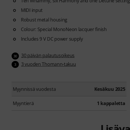
Ten Whammy, six Harmony and one Detune setting
MIDI input
Robust metal housing
Colour: Special MonoNeon lacquer finish
Includes 9 V DC power supply
30 päivän palautusoikeus
30
3 vuoden Thomann-takuu
3
Myynnissä vuodesta
Kesäkuu 2025
Myyntierä
1 kappaletta
Lisäva