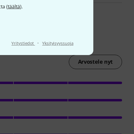
ta (
täältä
).
·
Yritystiedot
Yksityisyyssuoja
Arvostele nyt