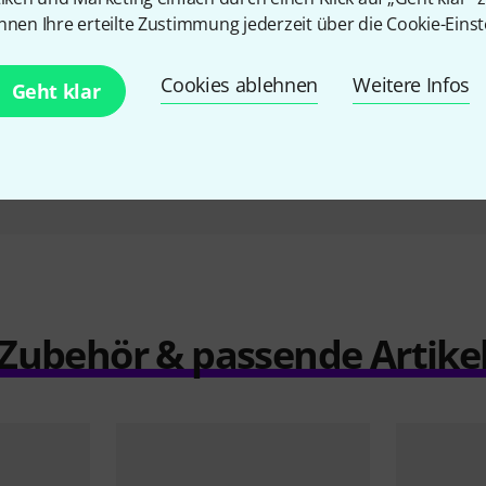
 GE II
Thomann Jazz Bb- Tenor
Thomann
nnen Ihre erteilte Zustimmung jederzeit über die Cookie-Einst
e
Trombone
€
349 €
Cookies ablehnen
Weitere Infos
Geht klar
Vergleichen
Zubehör & passende Artike