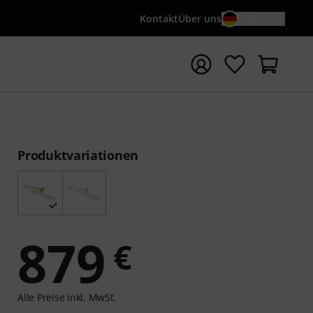
Kontakt
Über uns
DE / €
e mit Suchwort {searchTerm} starten
Produktvariationen
879
€
Alle Preise inkl. MwSt.