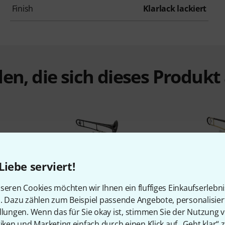
Finish
Klarlack lackiert
en, die sich dieses Produk
Liebe serviert!
%
3%
seren Cookies möchten wir Ihnen ein fluffiges Einkaufserlebn
n. Dazu zählen zum Beispiel passende Angebote, personalisie
llungen. Wenn das für Sie okay ist, stimmen Sie der Nutzung 
N
KAUFTEN
tiken und Marketing einfach durch einen Klick auf „Geht klar“ z