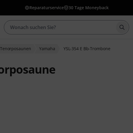
Reparaturservice
30 Tage Moneyback
Such
Tenorposaunen
Yamaha
YSL-354 E Bb-Trombone
norposaune
ewertungen