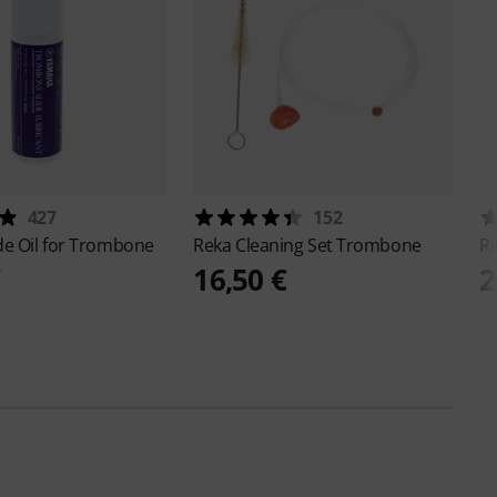
427
152
ide Oil for Trombone
Reka
Cleaning Set Trombone
Ri
€
16,50 €
2