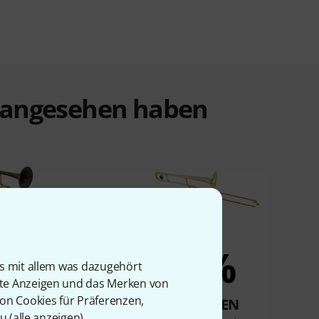
t angesehen haben
2%
2%
is mit allem was dazugehört
rte Anzeigen und das Merken von
von Cookies für Präferenzen,
KAUFTEN
KAUFTEN
u (
alle anzeigen
).