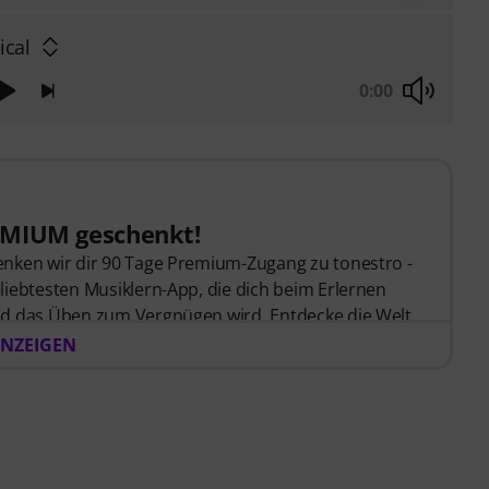
ical
0:00
EMIUM geschenkt!
nken wir dir 90 Tage Premium-Zugang zu tonestro -
liebtesten Musiklern-App, die dich beim Erlernen
nd das Üben zum Vergnügen wird. Entdecke die Welt
 Schritt-für-Schritt-Lektionen
, über
400 Songs mit
NZEIGEN
und mehr als
270 zielgerichteten Übungen
.
on tonestro hört dir beim Spielen zu, analysiert
 dir unmittelbar Rückmeldung zur Tonhöhe und
ance, deiner Posaunenfähigkeiten flexibel, effektiv
 zu jeder Zeit, an jedem Ort. Keine automatische