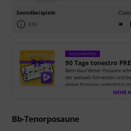
Soundbeispiele
Class
0:00
SONDERAKTION
90 Tage tonestro PR
Beim Kauf dieser Posaune sche
der weltweit führenden und be
deiner Posaune unterstützt u
der Musik mit
60 interaktiven
MEHR A
hochwertiger Begleitmusik
, 
Das interaktive Live-Feedback v
jeden gespielten Ton und gibt
Bb-Tenorposaune
Rhythmus. Ergreife jetzt die Ch
und mit Freude zu entwickeln –