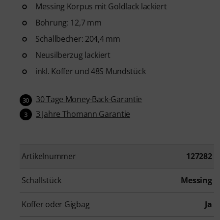
Verlängerung!
Messing Korpus mit Goldlack lackiert
Bohrung: 12,7 mm
Schallbecher: 204,4 mm
Neusilberzug lackiert
inkl. Koffer und 48S Mundstück
30 Tage Money-Back-Garantie
30
3 Jahre Thomann Garantie
3
Artikelnummer
127282
Schallstück
Messing
Koffer oder Gigbag
Ja