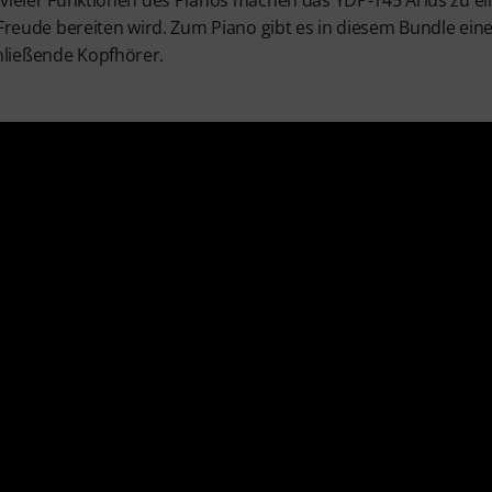
 vieler Funktionen des Pianos machen das YDP-145 Arius zu e
 Freude bereiten wird. Zum Piano gibt es in diesem Bundle ein
ließende Kopfhörer.