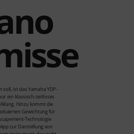
iano
misse
n soll, ist das Yamaha YDP-
ur ein klassisch-zeitloses
lklang. Hinzu kommt die
aduierten Gewichtung für
-Escapement-Technologie
t-App zur Darstellung von