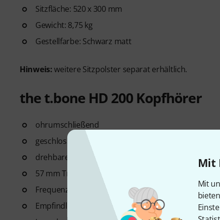
Sitzfläche: 520 x 300 mm
Gewicht: 8,75 kg
Gestellfarbe: Schwarz matt
Hinweis:
weitere Sitzpolster separat erhältlich.
the t.bone HD 200 Kopfhörer
ohrumschließend
geschlossen
drehbare Ohrmuscheln
Mit 
57 mm Treiber
Mit un
Frequenzbereich: 20 - 20.000 Hz
biete
Empfindlichkeit: 110 dB
Einste
Statis