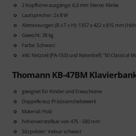
2 Kopfhörerausgänge: 6,3 mm Stereo Klinke
Lautsprecher: 2x 8 W
Abmessungen (B x T x H): 1357 x 422 x 815 mm (Höh
Gewicht: 38 kg
Farbe: Schwarz
inkl. Netzteil (PA-150) und Notenheft "50 Classical 
Thomann KB-47BM Klavierban
geeignet für Kinder und Erwachsene
Doppelkreuz Präzisionshebewerk
Material: Holz
höhenverstellbar von 475 - 580 mm
Sitzpolster: Velour schwarz