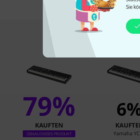
Sie kö
Das kauften Kund
79%
6
KAUFTEN
KAUFTE
Yamaha YC
GENAU DIESES PRODUKT