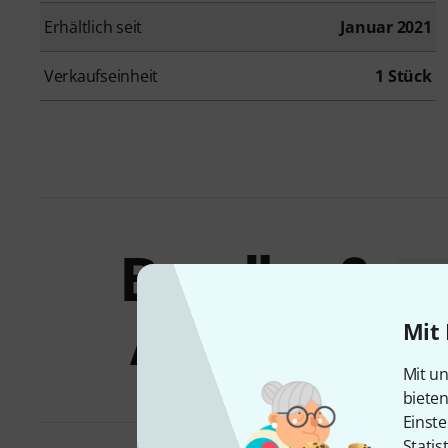
Erhältlich seit
Januar 2021
Verkaufseinheit
1 Stück
Bundles &
Angebote
Mit 
Mit un
biete
Einste
Statis