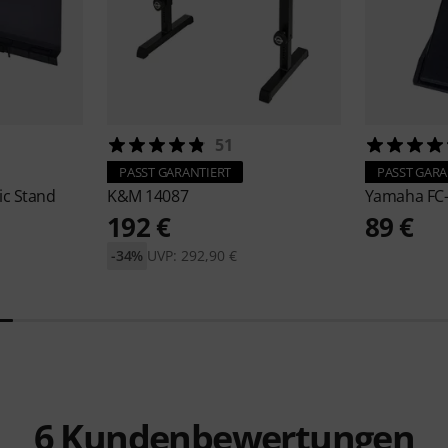
51
PASST GARANTIERT
PASST GARA
c Stand
K&M
14087
Yamaha
FC
192 €
89 €
-34%
UVP: 292,90 €
6
Kundenbewertungen