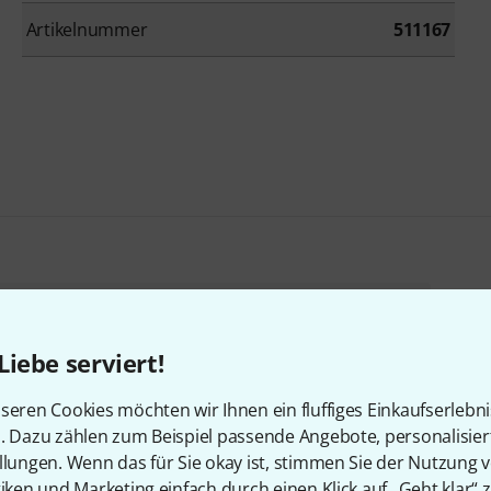
Artikelnummer
511167
Yamaha YC88 B-Stock
Ggf. mit leichten Gebrauchsspuren
Liebe serviert!
2.559 €
seren Cookies möchten wir Ihnen ein fluffiges Einkaufserlebn
n. Dazu zählen zum Beispiel passende Angebote, personalisie
llungen. Wenn das für Sie okay ist, stimmen Sie der Nutzung 
tiken und Marketing einfach durch einen Klick auf „Geht klar“ z