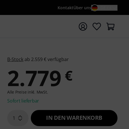
Kontakt
Über uns
DE / €
e mit Suchwort {searchTerm} starten
B-Stock
ab 2.559 € verfügbar
2.779
€
Alle Preise inkl. MwSt.
Sofort lieferbar
IN DEN WARENKORB
1