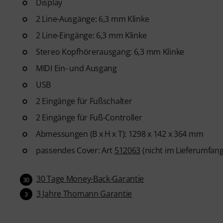
Display
2 Line-Ausgänge: 6,3 mm Klinke
2 Line-Eingänge: 6,3 mm Klinke
Stereo Kopfhörerausgang: 6,3 mm Klinke
MIDI Ein- und Ausgang
USB
2 Eingänge für Fußschalter
2 Eingänge für Fuß-Controller
Abmessungen (B x H x T): 1298 x 142 x 364 mm
passendes Cover: Art
512063
(nicht im Lieferumfang
30 Tage Money-Back-Garantie
30
3 Jahre Thomann Garantie
3