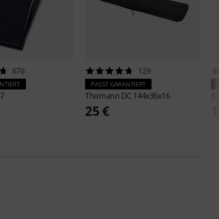
676
129
NTIERT
PASST GARANTIERT
-7
Thomann
DC 144x36x16
Ri
25 €
1