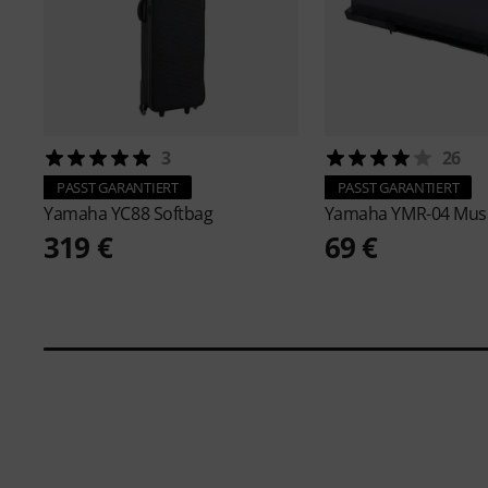
3
26
PASST GARANTIERT
PASST GARANTIERT
Yamaha
YC88 Softbag
Yamaha
YMR-04 Musi
319 €
69 €