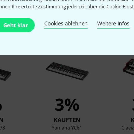
nnen Ihre erteilte Zustimmung jederzeit über die Cookie-Einst
Cookies ablehnen
Weitere Infos
Geht klar
en, die sich dieses Produk
%
3%
N
KAUFTEN
73
Yamaha YC61
Clavi