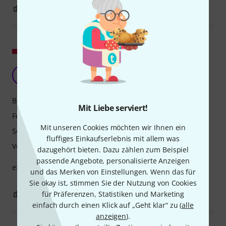
0
0
BEWERTUNG MELDEN
Original zeigen
D
dj.ddm 16.04.2026
Bedienung
Mit Liebe serviert!
Features
Mit unseren Cookies möchten wir Ihnen ein
Sound
fluffiges Einkaufserlebnis mit allem was
Verarbeitung
dazugehört bieten. Dazu zählen zum Beispiel
passende Angebote, personalisierte Anzeigen
exzellenter Bodenbelag
und das Merken von Einstellungen. Wenn das für
Sie okay ist, stimmen Sie der Nutzung von Cookies
0
0
für Präferenzen, Statistiken und Marketing
BEWERTUNG MELDEN
einfach durch einen Klick auf „Geht klar“ zu (
alle
anzeigen
).