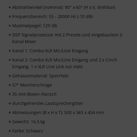
Abstrahlwinkel (nominal): 90° x 60° (H x V, drehbar)
Frequenzbereich: 55 - 20000 Hz (-10 dB)
Maximalpegel: 129 dB
DSP Signalprozessor mit 2 Presets und eingebautem 2-
Kanal Mixer
Kanal 1: Combo XLR Mic/Line Eingang
Kanal 2: Combo XLR Mic/Line Eingang und 2 x Cinch
Eingang, 1 x XLR Line Link out male
Gehäusematerial: Sperrholz
57° Monitorschräge
35 mm Boxen-Flansch
durchgehendes Lautsprechergitter
Abmessungen (B x H x T): 500 x 343 x 454 mm
Gewicht: 16,5 kg
Farbe: Schwarz