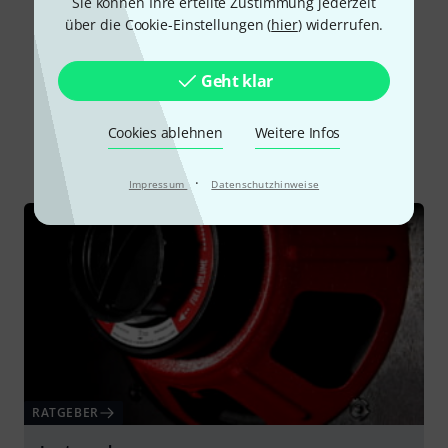
Sie können Ihre erteilte Zustimmung jederzeit
Alle Bewertungen lesen
über die Cookie-Einstellungen (
hier
) widerrufen.
Geht klar
Schon gewusst?
Cookies ablehnen
Weitere Infos
Alle
Ratgeber
Testberichte
Downloads
·
Impressum
Datenschutzhinweise
RATGEBER