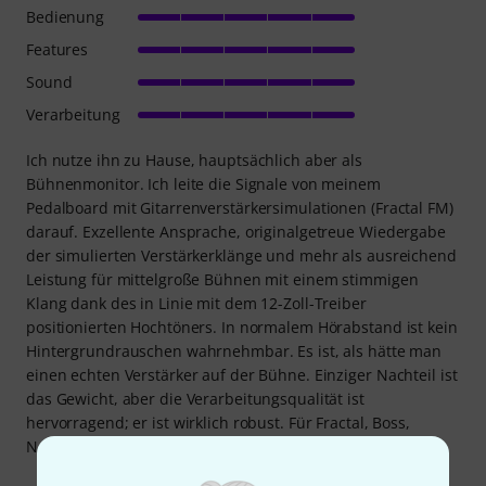
Bedienung
Features
Sound
Verarbeitung
Ich nutze ihn zu Hause, hauptsächlich aber als
Bühnenmonitor. Ich leite die Signale von meinem
Pedalboard mit Gitarrenverstärkersimulationen (Fractal FM)
darauf. Exzellente Ansprache, originalgetreue Wiedergabe
der simulierten Verstärkerklänge und mehr als ausreichend
Leistung für mittelgroße Bühnen mit einem stimmigen
Klang dank des in Linie mit dem 12-Zoll-Treiber
positionierten Hochtöners. In normalem Hörabstand ist kein
Hintergrundrauschen wahrnehmbar. Es ist, als hätte man
einen echten Verstärker auf der Bühne. Einziger Nachteil ist
das Gewicht, aber die Verarbeitungsqualität ist
hervorragend; er ist wirklich robust. Für Fractal, Boss,
Neural... greift zu: Er ist exzellent.