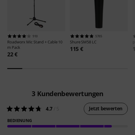
910
5785
Roadworx
Mic Stand + Cable 10
Shure
SM58 LC
p
m Pack
115 €
22 €
3
Kundenbewertungen
Jetzt bewerten
4.7
/ 5
BEDIENUNG