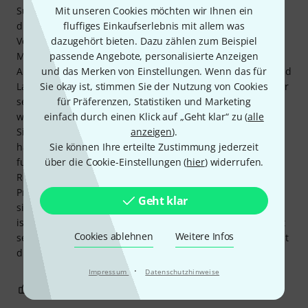
Superrack alle Funktionen, die man braucht, um mit einem
Mit unseren Cookies möchten wir Ihnen ein
digitalen Mischpult eine hervorragende externe
fluffiges Einkaufserlebnis mit allem was
Verarbeitung zu erhalten. Ich verwende es jetzt seit 6
dazugehört bieten. Dazu zählen zum Beispiel
Monaten in Kombination mit dem Waves Ultimate-
passende Angebote, personalisierte Anzeigen
Abonnement – und bin sehr zufrieden mit der Stabilität und
und das Merken von Einstellungen. Wenn das für
Latenz. Der einzige einschränkende Faktor ist, dass man für
Sie okay ist, stimmen Sie der Nutzung von Cookies
sehr große Shows, bei denen VIELE Plug-ins verwendet
für Präferenzen, Statistiken und Marketing
werden, einen ziemlich leistungsstarken PC braucht. Wenn
einfach durch einen Klick auf „Geht klar“ zu (
alle
Sie ein MacBook Pro mit einem Prozessor der „M“-Serie
anzeigen
).
haben, werden Sie feststellen, dass dies sehr gut
Sie können Ihre erteilte Zustimmung jederzeit
funktioniert und selbst bei geringer Latenz eine ganze
über die Cookie-Einstellungen (
hier
) widerrufen.
Reihe von Plug-ins verwendet werden können, bevor die
Prozessorlast zum Problem wird. Zusammenfassend lässt
Geht klar
sich sagen: Für mittelgroße Live- oder Studioanwendungen
ist Superrack ein hervorragendes Angebot. Die Software ist
Cookies ablehnen
Weitere Infos
sehr intuitiv und in Kombination mit einem Abonnement ist
dies eine sehr erschwingliche und unschlagbare Lösung.
·
Impressum
Datenschutzhinweise
5
0
BEWERTUNG MELDEN