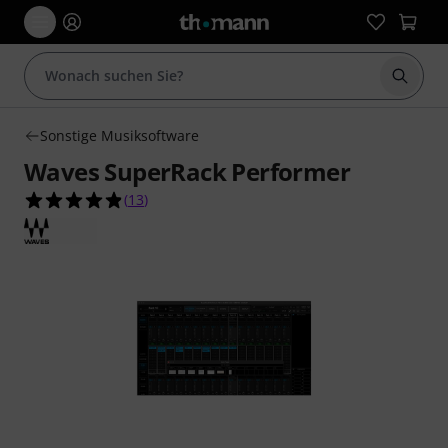
Suche 
Sonstige Musiksoftware
Waves SuperRack Performer
4.8 von 5 Sternen aus 13 Kundenbewertungen
(
13
)