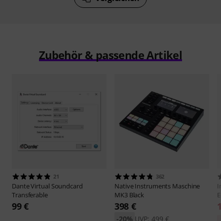
Zubehör & passende Artikel
21
362
Dante
Virtual Soundcard
Native Instruments
Maschine
I
Transferable
MK3 Black
E
99 €
398 €
-20%
UVP: 499 €