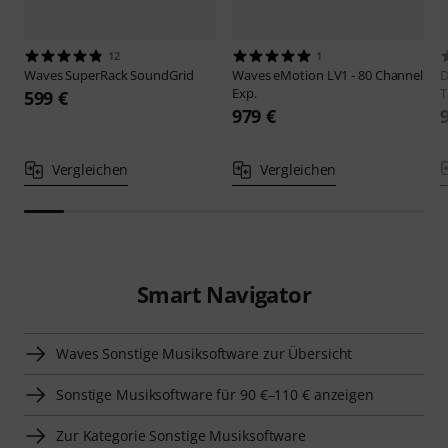
12
1
Waves
SuperRack SoundGrid
Waves
eMotion LV1 - 80 Channel
D
Exp.
T
599 €
979 €
Vergleichen
Vergleichen
Smart Navigator
Waves Sonstige Musiksoftware zur Übersicht
Sonstige Musiksoftware für 90 €–110 € anzeigen
Zur Kategorie Sonstige Musiksoftware