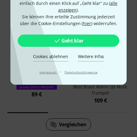
Das kauften Kunden, die sich dieses
einfach durch einen Klick auf „Geht klar“ zu (
alle
Produkt angesehen haben
anzeigen
).
Sie können Ihre erteilte Zustimmung jederzeit
über die Cookie-Einstellungen (
hier
) widerrufen.
Geht klar
Cookies ablehnen
Weitere Infos
48%
14%
·
Impressum
Datenschutzhinweise
KAUFTEN
KAUFTEN
Best Brass Warm Up Mute
GENAU DIESES PRODUKT
Trumpet
89 €
109 €
Vergleichen