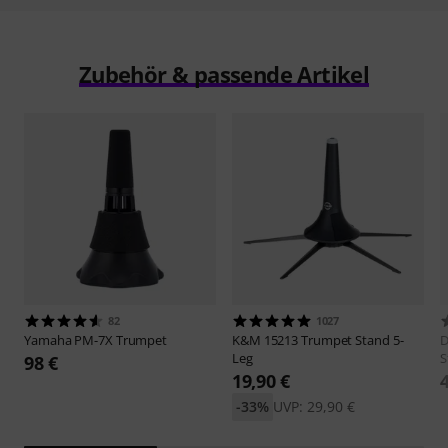
Zubehör & passende Artikel
82
1027
Yamaha
PM-7X Trumpet
K&M
15213 Trumpet Stand 5-
D
Leg
S
98 €
19,90 €
-33%
UVP: 29,90 €