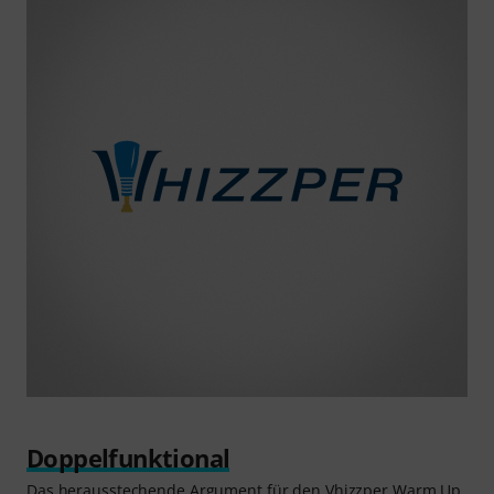
Doppelfunktional
Das herausstechende Argument für den Vhizzper Warm Up