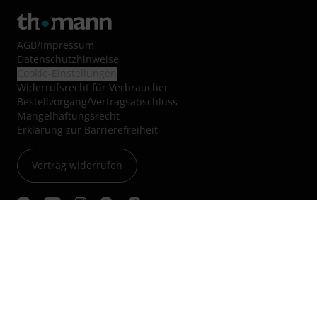
AGB
/
Impressum
Datenschutzhinweise
Cookie-Einstellungen
Widerrufsrecht für Verbraucher
Bestellvorgang/Vertragsabschluss
Mängelhaftungsrecht
Erklärung zur Barrierefreiheit
Vertrag widerrufen
Über uns
Jobs & Karriere
Blog
Kleinanzeigen
Nachhaltigkeit
Hinweisgebersystem
Audio Professionell