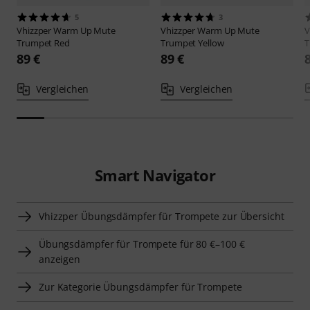
5
3
Vhizzper
Warm Up Mute
Vhizzper
Warm Up Mute
V
Trumpet Red
Trumpet Yellow
T
89 €
89 €
Vergleichen
Vergleichen
Smart Navigator
Vhizzper Übungsdämpfer für Trompete zur Übersicht
Übungsdämpfer für Trompete für 80 €–100 €
anzeigen
Zur Kategorie Übungsdämpfer für Trompete