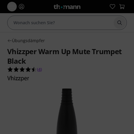
Suche 
Übungsdämpfer
Vhizzper Warm Up Mute Trumpet
Black
4.5 von 5 Sternen aus 4 Kundenbewertungen
(
4
)