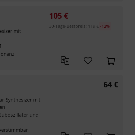
105
€
30-Tage-Bestpreis
:
119
€
-12%
sizer mit
M
esonanz
64
€
r-Synthesizer mit
len
 Suboszillator und
 verstimmbar