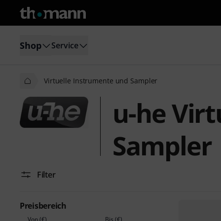
Shop
Service
Virtuelle Instrumente und Sampler
u-he Vir
Sampler
Filter
Preisbereich
Von (€)
Bis (€)