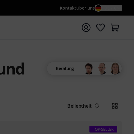
Kontakt
Über uns
DE / €
e mit Suchwort {searchTerm} starten
 und
Beratung
Beliebtheit
TOP-SELLER