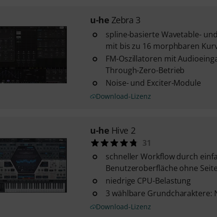
u-he
Zebra 3
spline-basierte Wavetable- und
mit bis zu 16 morphbaren Kur
FM-Oszillatoren mit Audioein
Through-Zero-Betrieb
Noise- und Exciter-Module
Download-Lizenz
u-he
Hive 2
31
schneller Workflow durch einf
Benutzeroberfläche ohne Seit
niedrige CPU-Belastung
3 wählbare Grundcharaktere: N
Download-Lizenz