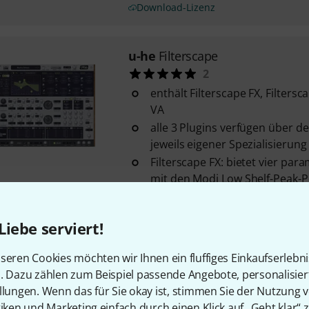
Download-Lizenz
u-he
Filterscape
2
enthält Filterscape FX, Filters
VA
alle 3 Plugins verfügen über 
jeweils eigener Spezialisierung
Filterscape FX: bietet vier pa
mit den Modi Low Shelf-Peak-Pea
Download-Lizenz
Liebe serviert!
Kostenloser Versand ab 2
seren Cookies möchten wir Ihnen ein fluffiges Einkaufserlebn
Alle Preise inkl. MwSt.
n. Dazu zählen zum Beispiel passende Angebote, personalisie
llungen. Wenn das für Sie okay ist, stimmen Sie der Nutzung 
tiken und Marketing einfach durch einen Klick auf „Geht klar“ z