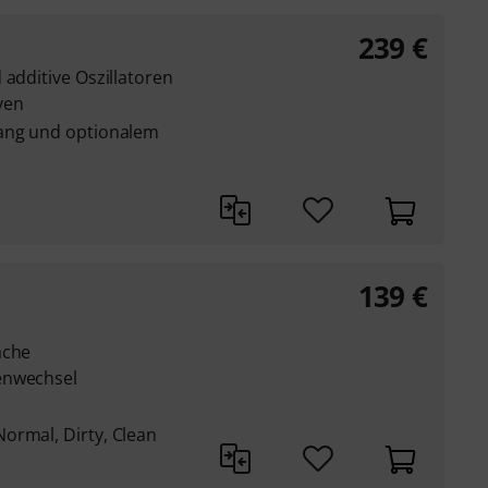
239
€
 additive Oszillatoren
ven
gang und optionalem
139
€
ache
enwechsel
ormal, Dirty, Clean