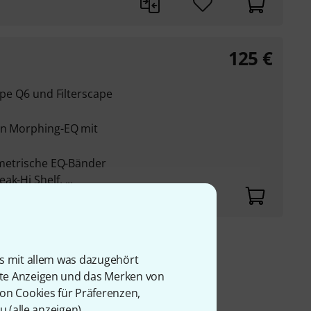
125
€
cape Q6 und Filterscape
den Morphing-EQ mit
rametrische EQ-Bänder
k-Hi Shelf, ...
9 €
is mit allem was dazugehört
rte Anzeigen und das Merken von
von Cookies für Präferenzen,
u (
alle anzeigen
).