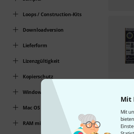
Loops / Construction-Kits
Downloadversion
Lieferform
Lizenzgültigkeit
Kopierschutz
Windows
Mit 
Mac OS (64 Bit)
Mit un
biete
RAM min.
Einste
Statis