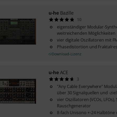
u-he
Bazille
10
eigenständiger Modular-Synthe
weitreichenden Möglichkeiten
vier digitale Oszillatoren mit F
Phasedistortion und Fraktalr
Download-Lizenz
u-he
ACE
3
"Any Cable Everywhere" Modula
über 30 Signalquellen und -zie
vier Oszillatoren (VCOs, LFOs),
Rauschgenerator
8-fach Unisono +-24 Halbtöne