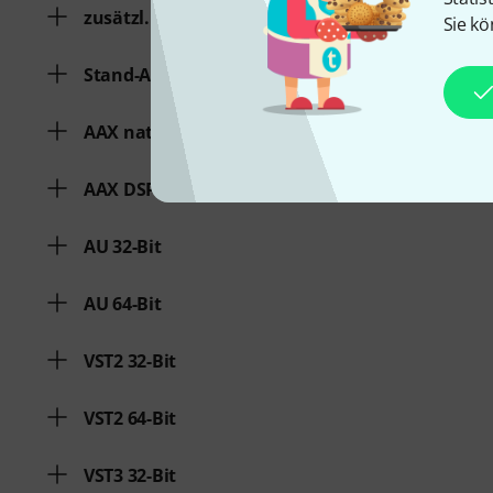
zusätzl. Systemvoraussetzungen
Sie kö
Stand-Alone-Software
AAX native 64-Bit
AAX DSP 64-Bit
AU 32-Bit
AU 64-Bit
VST2 32-Bit
VST2 64-Bit
VST3 32-Bit