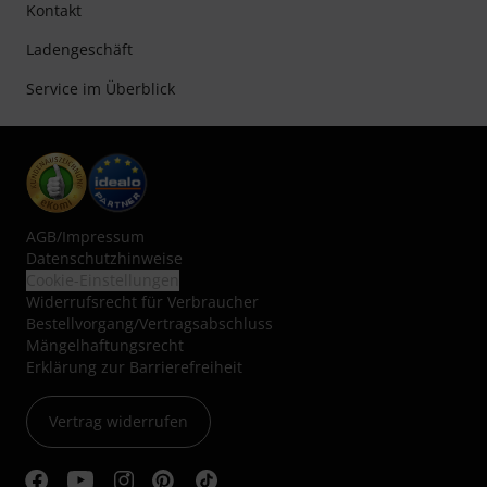
Kontakt
Ladengeschäft
Service im Überblick
AGB
/
Impressum
Datenschutzhinweise
Cookie-Einstellungen
Widerrufsrecht für Verbraucher
Bestellvorgang/Vertragsabschluss
Mängelhaftungsrecht
Erklärung zur Barrierefreiheit
Vertrag widerrufen