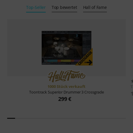
Top-Seller
Top bewertet
Hall of Fame
1000 Stück verkauft
T
Toontrack
Superior Drummer 3 Crossgrade
299 €