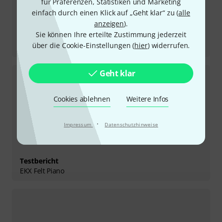
für Präferenzen, Statistiken und Marketing
einfach durch einen Klick auf „Geht klar“ zu (
alle
anzeigen
).
Sie können Ihre erteilte Zustimmung jederzeit
Testbericht
über die Cookie-Einstellungen (
hier
) widerrufen.
EZX Seventies Rock
Geht klar
Cookies ablehnen
Weitere Infos
·
Impressum
Datenschutzhinweise
Testbericht
EKX Felt Piano