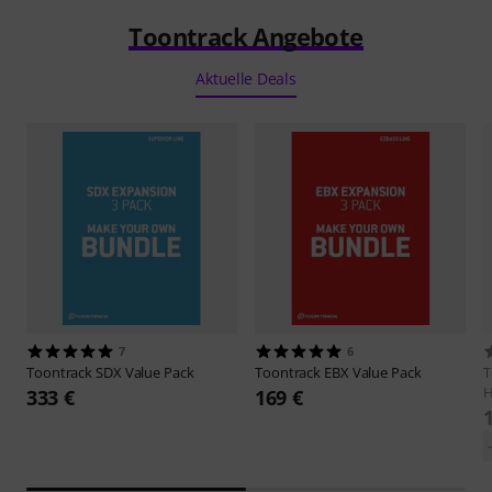
Toontrack Angebote
Aktuelle Deals
7
6
Toontrack
SDX Value Pack
Toontrack
EBX Value Pack
T
H
333 €
169 €