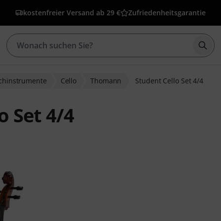
kostenfreier Versand ab 29 €
Zufriedenheitsgarantie
Such
ichinstrumente
Cello
Thomann
Student Cello Set 4/4
 Set 4/4
ewertungen