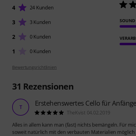
4
24 Kunden
SOUND
3
3 Kunden
2
0 Kunden
VERARB
1
0 Kunden
Bewertungsrichtlinien
31
Rezensionen
Erstehenswertes Cello für Anfäng
T
TheKvist 04.02.2019
Alles in allem kann man (fast) nichts bemängeln. Für mic
soweit natürlich mit den verbauten Materialien möglich