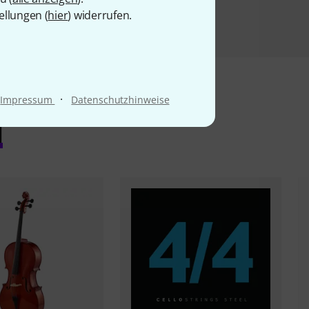
ellungen (
hier
) widerrufen.
·
Impressum
Datenschutzhinweise
l