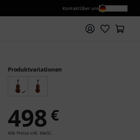
Kontakt
Über uns
DE / €
e mit Suchwort {searchTerm} starten
Produktvariationen
498
€
Alle Preise inkl. MwSt.