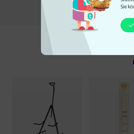
Sie kö