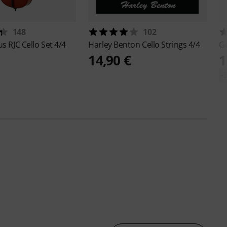
148
102
ius
RJC Cello Set 4/4
Harley Benton
Cello Strings 4/4
G
14,90 €
1
-