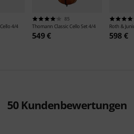
85
Cello 4/4
Thomann
Classic Cello Set 4/4
Roth & Jun
549 €
598 €
50
Kundenbewertungen