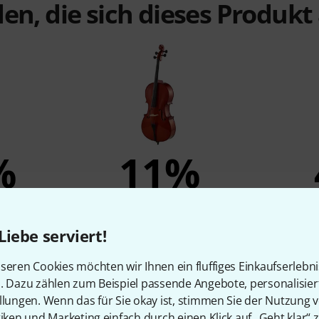
en, die sich dieses Produk
%
11%
N
KAUFTEN
llo Set 4/4
Roth & Junius RJC Cello Set 4/4
Thomann 
Liebe serviert!
598 €
seren Cookies möchten wir Ihnen ein fluffiges Einkaufserlebn
n. Dazu zählen zum Beispiel passende Angebote, personalisie
llungen. Wenn das für Sie okay ist, stimmen Sie der Nutzung 
tiken und Marketing einfach durch einen Klick auf „Geht klar“ z