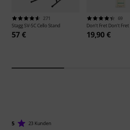
271
69
Stagg
SV-SC Cello Stand
Don't Fret
Don't Fret 
57 €
19,90 €
5
23 Kunden