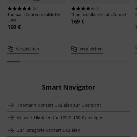
24
8
Thomann
Concert Ukulele De
Thomann
Ukulele Lute Concert
K
Luxe
U
169 €
169 €
Vergleichen
Vergleichen
Smart Navigator
Thomann Konzert Ukulelen zur Übersicht
Konzert Ukulelen für 120 €–160 € anzeigen
Zur Kategorie Konzert Ukulelen