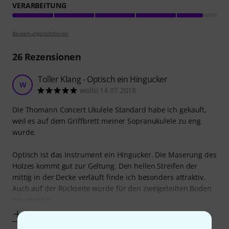
VERARBEITUNG
Bewertungsrichtlinien
26
Rezensionen
Toller Klang - Optisch ein Hingucker
W
walto 14.07.2018
Die Thomann Concert Ukulele Standard habe ich gekauft,
weil es auf dem Griffbrett meiner Sopranukulele zu eng
wurde.
Optisch ist das Instrument ein Hingucker. Die Maserung des
Holzes kommt gut zur Geltung. Den hellen Streifen der
mittig in der Decke verläuft finde ich besonders attraktiv.
Auch auf der Rückseite wurde für den zweigeteilten Boden
ein wirklich
Mehr anzeigen