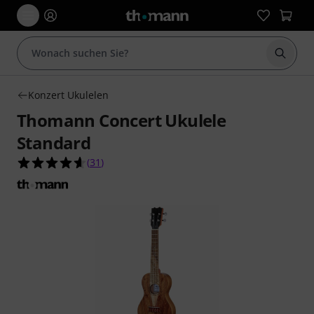
Suche 
Konzert Ukulelen
Thomann Concert Ukulele
Standard
4.6 von 5 Sternen aus 31 Kundenbewertungen
(
31
)