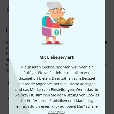
15
2
BEWERTUNG MELDEN
sehr enttäuschend
A
AlCode 08.12.2023
Das was da schnell und gut verpackt geliefert wurde, ähnelt
den Abbildungen und der Beschreibung nur ganz entfernt.
Die Ukulele ist nicht zweifarbig, sondern ganz simpel
Mit Liebe serviert!
einfarbig dunkel und unlackiert. Ungeschliffene Kanten an
der Brücke, wo Holzschiefer vorstehen, runden das Bild ab:
Mit unseren Cookies möchten wir Ihnen ein
Schnell und lieblos zusammen geschusselte Billigstware.
fluffiges Einkaufserlebnis mit allem was
Klang: Schwach.
dazugehört bieten. Dazu zählen zum Beispiel
Mehr anzeigen
passende Angebote, personalisierte Anzeigen
und das Merken von Einstellungen. Wenn das für
Sie okay ist, stimmen Sie der Nutzung von Cookies
5
1
BEWERTUNG MELDEN
für Präferenzen, Statistiken und Marketing
einfach durch einen Klick auf „Geht klar“ zu (
alle
anzeigen
).