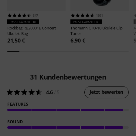
347
1301
PASST GARANTIERT
PASST GARANTIERT
Rockbag
RB20001B Concert
Thomann
CTU-10 Ukulele Clip
A
Ukulele Bag
Tuner
21,50 €
6,90 €
31
Kundenbewertungen
Jetzt bewerten
4.6
/ 5
FEATURES
SOUND